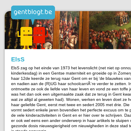
ElsS
ElsS zag op het einde van 1973 het levenslicht (net niet op onno
kinderkesdag) in een Gentse materniteit en groeide op in Zome
haar 12de keerde ze terug naar Gent om er bij ‘de blauwkes van 
en nadien aan de (R)UG haar schoolcarriÃ¨re verder te zetten. I
ontmoette ze ook de liefde van haar leven en vond ze een toffe j
was het dan ook een uitgemaakte zaak dat ze terug in Gent kwa
wat ze altijd al geweten had). Wonen, werken en leven doet ze ho
haar geliefde Gent, eerst met twee en sedert 2005 met drie. Die 
vormt sedert enkele jaren bovendien het perfecte excuus om te
de vele kinderactiviteiten in Gent en er hier over te schrijven. Da
er ook wel eens een ander onderwerp in haar artikels te sluipen
gezonde dosis nieuwsgierigheid om nieuwigheden in deze stad t
is steeds aanwezig.