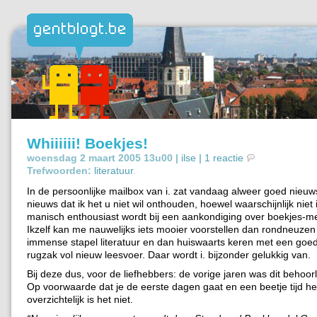
Whiiiiii! Boekjes!
woensdag 2 maart 2005 13u00 |
ilse
|
1 reactie
Trefwoorden:
literatuur
.
In de persoonlijke mailbox van i. zat vandaag alweer goed nieuw
nieuws dat ik het u niet wil onthouden, hoewel waarschijnlijk nie
manisch enthousiast wordt bij een aankondiging over boekjes-me
Ikzelf kan me nauwelijks iets mooier voorstellen dan rondneuzen
immense stapel literatuur en dan huiswaarts keren met een goe
rugzak vol nieuw leesvoer. Daar wordt i. bijzonder gelukkig van.
Bij deze dus, voor de liefhebbers: de vorige jaren was dit behoorl
Op voorwaarde dat je de eerste dagen gaat en een beetje tijd he
overzichtelijk is het niet.