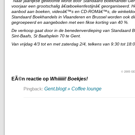
“Naar jaarlijkse gewoonte wordt door Standaard Boekhandel Gent
voorjaar een grootschalig â€œboekenfestijnâ€ georganiseerd. He
aanbod aan boeken, videoâ€™s en CD-ROMâ€™s, de winkeldoch
Standaard Boekhandels in Vlaanderen en Brussel worden ook dit
gegroepeerd en aangeboden met een fikse korting van 40 %.
De verkoop gaat door in de benedenverdieping van Standaard 
Sint-Baafs, St Baafsplein 70 te Gent.
Van vrijdag 4/3 tot en met zaterdag 2/4, telkens van 9:30 tot 18:0
© 2005 
EÃ©n reactie op
Whiiiiii! Boekjes!
Gent.blogt » Coffee lounge
Pingback: