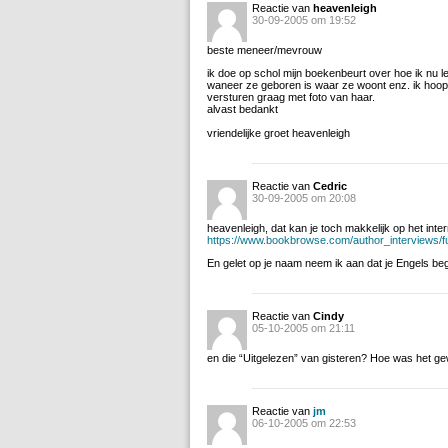
Reactie van
heavenleigh
30-09-2005 om 19:52
beste meneer/mevrouw
ik doe op schol mijn boekenbeurt over hoe ik nu l
waneer ze geboren is waar ze woont enz. ik hoop da
versturen graag met foto van haar.
alvast bedankt
vriendelijke groet heavenleigh
Reactie van
Cedric
30-09-2005 om 20:08
heavenleigh, dat kan je toch makkelijk op het inter
https://www.bookbrowse.com/author_interviews/f
En gelet op je naam neem ik aan dat je Engels beg
Reactie van
Cindy
05-10-2005 om 21:11
en die “Uitgelezen” van gisteren? Hoe was het g
Reactie van
jm
06-10-2005 om 22:53