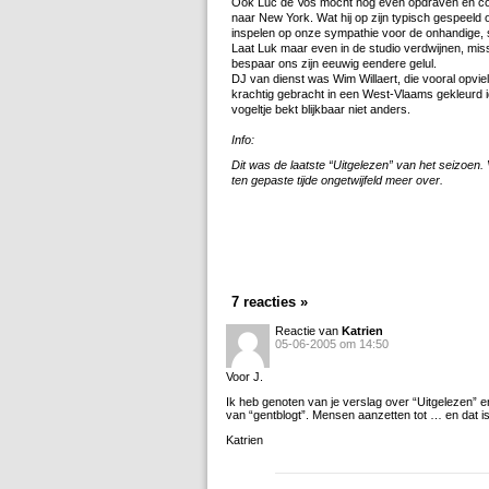
Ook Luc de Vos mocht nog even opdraven en com
naar New York. Wat hij op zijn typisch gespeeld 
inspelen op onze sympathie voor de onhandige, s
Laat Luk maar even in de studio verdwijnen, miss
bespaar ons zijn eeuwig eendere gelul.
DJ van dienst was Wim Willaert, die vooral opv
krachtig gebracht in een West-Vlaams gekleurd id
vogeltje bekt blijkbaar niet anders.
Info:
Dit was de laatste “Uitgelezen” van het seizoen.
ten gepaste tijde ongetwijfeld meer over.
7 reacties »
Reactie van
Katrien
05-06-2005 om 14:50
Voor J.
Ik heb genoten van je verslag over “Uitgelezen” en 
van “gentblogt”. Mensen aanzetten tot … en dat is 
Katrien