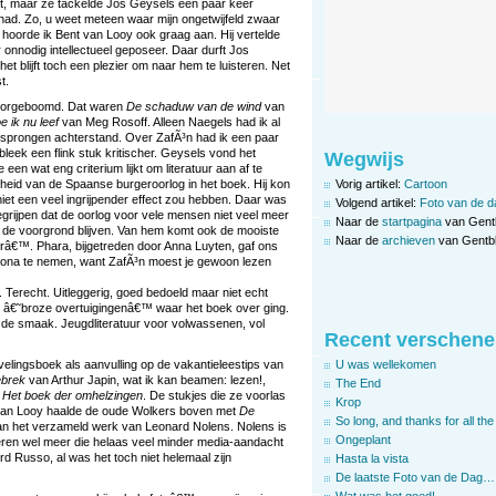
et, maar ze tackelde Jos Geysels een paar keer
 had. Zo, u weet meteen waar mijn ongetwijfeld zwaar
 hoorde ik Bent van Looy ook graag aan. Hij vertelde
 onnodig intellectueel geposeer. Daar durft Jos
t blijft toch een plezier om naar hem te luisteren. Net
t.
 doorgeboomd. Dat waren
De schaduw van de wind
van
e ik nu leef
van Meg Rosoff. Alleen Naegels had ik al
tapsprongen achterstand. Over ZafÃ³n had ik een paar
leek een flink stuk kritischer. Geysels vond het
Wegwijs
n wat eng criterium lijkt om literatuur aan af te
Vorig artikel:
Cartoon
heid van de Spaanse burgeroorlog in het boek. Hij kon
niet een veel ingrijpender effect zou hebben. Daar was
Volgend artikel:
Foto van de d
egrijpen dat de oorlog voor vele mensen niet veel meer
Naar de
startpagina
van Gent
 de voorgrond blijven. Van hem komt ook de mooiste
Naar de
archieven
van Gentbl
râ€™. Phara, bijgetreden door Anna Luyten, gaf ons
lona te nemen, want ZafÃ³n moest je gewoon lezen
 Terecht. Uitleggerig, goed bedoeld maar niet echt
e â€˜broze overtuigingenâ€™ waar het boek over ging.
n de smaak. Jeugdliteratuur voor volwassenen, vol
Recent verschene
elingsboek als aanvulling op de vakantieleestips van
U was wellekomen
ebrek
van Arthur Japin, wat ik kan beamen: lezen!,
The End
,
Het boek der omhelzingen
. De stukjes die ze voorlas
Krop
t van Looy haalde de oude Wolkers boven met
De
So long, and thanks for all the 
an het verzameld werk van Leonard Nolens. Nolens is
Ongeplant
nderen wel meer die helaas veel minder media-aandacht
d Russo, al was het toch niet helemaal zijn
Hasta la vista
De laatste Foto van de Dag…
Wat was het goed!