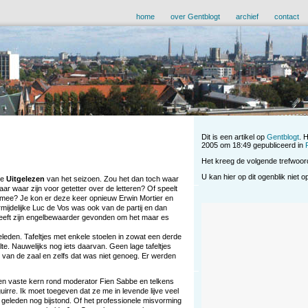
home
over Gentblogt
archief
contact
Dit is een artikel op
Gentblogt
. 
2005 om 18:49 gepubliceerd in
Het kreeg de volgende trefwoo
U kan hier op dit ogenblik niet 
te
Uitgelezen
van het seizoen. Zou het dan toch waar
n maar waar zijn voor getetter over de letteren? Of speelt
 mee? Je kon er deze keer opnieuw Erwin Mortier en
ermijdelijke Luc de Vos was ook van de partij en dan
c heeft zijn engelbewaarder gevonden om het maar es
eleden. Tafeltjes met enkele stoelen in zowat een derde
te. Nauwelijks nog iets daarvan. Geen lage tafeltjes
lft van de zaal en zelfs dat was niet genoeg. Er werden
Een vaste kern rond moderator Fien Sabbe en telkens
irre. Ik moet toegeven dat ze me in levende lijve veel
geleden nog bijstond. Of het professionele misvorming