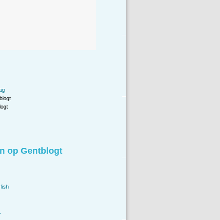
ag
blogt
ogt
n op Gentblogt
fish
.