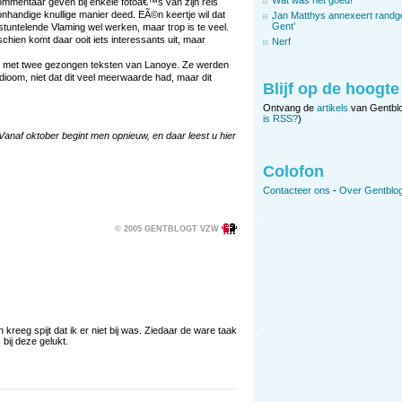
mentaar geven bij enkele fotoâ€™s van zijn reis
onhandige knullige manier deed. EÃ©n keertje wil dat
Jan Matthys annexeert randg
Gent’
tuntelende Vlaming wel werken, maar trop is te veel.
chien komt daar ooit iets interessants uit, maar
Nerf
iel met twee gezongen teksten van Lanoye. Ze werden
ioom, niet dat dit veel meerwaarde had, maar dit
Blijf op de hoogte
Ontvang de
artikels
van Gentbl
is RSS?
)
 Vanaf oktober begint men opnieuw, en daar leest u hier
Colofon
Contacteer ons
-
Over Gentblog
© 2005 GENTBLOGT VZW
kreeg spijt dat ik er niet bij was. Ziedaar de ware taak
bij deze gelukt.