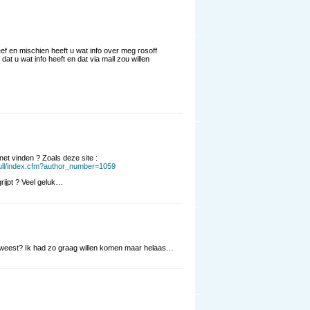
eef en mischien heeft u wat info over meg rosoff
t u wat info heeft en dat via mail zou willen
net vinden ? Zoals deze site :
ull/index.cfm?author_number=1059
rijpt ? Veel geluk…
eweest? Ik had zo graag willen komen maar helaas…