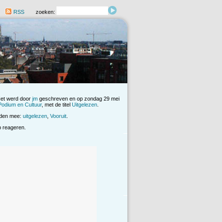
RSS
zoeken:
Het werd door
jm
geschreven en op zondag 29 mei
Podium en Cultuur
, met de titel
Uitgelezen
.
rden mee:
uitgelezen
,
Vooruit
.
op reageren.