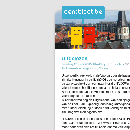
Uitgelezen
zondag 29 mei 2005 18u49 |
jm
|
7 reacties
Trefwoorden:
uitgelezen
,
Vooruit
.
Uitzonderlijk veel volk in de Vooruit voor de laats
zijn dat literatuur in de lift zit? Of zou het allee
de aanwezigheid van een paar literaire BVâ€™s
vriendje tegen het lijf lopen en ja, de helaas onv
weet je meteen dat zijn vriendin niet ver is. Lu
vriendelijk te formuleren.
Ik herinner me nog de Uitgelezens van een tijd g
van de zaal. Leuk, gezellig, een hoog cafÃ©gehal
meer, maar dichte rijen stoelen tot voorbij de he
snel nog wat rijen bijgebouwd.
De afwisseling in het panel is een goede zaak. 
een paar frisse geluiden. Nieuw was Phara de Agu
meer aansprak dan het tv-beeld dat me van lang 