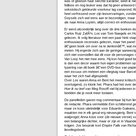
was of gewoon haar slechte karakter, weet ik ni
feilloos en nog leuker was dat hij geen antwoord
seksistisch gekleurde voorkeur lag vanavond. Al
heel verfrissend over zijn leeservaringen, zonder
Geysels zich wel eens aan te bezondigen, maar he
als naar Anna Luyten, altijd correct en enthousias
Er werd uitzonderlijk lang over de drie boeken
Carlos Ruiz ZafÃ³n,
Los
van Tom Naegels en
Ho
gelezen. Ik volg literatuur met een paar hink-s
enthousiaste recensies gelezen, maar het panel b
â€˜geen boek om over na te denkenâ€™, wat me ee
meten. Hij ergerde zich aan de geringe aanwezig
zich niet voorstellen dat dit voor de personages 
Van Looy het niet mee eens. Hij kon heel goed b
is dan een decor waarin hun eigen problemen op
typering van dit boek â€˜een DVD-box van papie
een excuus om meteen een vliegtuig naar Barce
waar het zich had afgespeeld.
Over
Los
waren Anna en Bent het meest kritisch.
overtuigend, zo klonk het. Phara had het over d
Hoe ik nu leef
van Meg Rosoff viel bij iedereen i
beelden die je nooit meer loslaten.
De panelleden gaven nog commentaar bij hun liev
de redactie. Phara vermeldde
Een schitterend g
maar ze koos uiteindelijk voor Eduardo Galeano
maakten me in elk geval erg nieuwsgierig. Ben
walgvogel
, Anna koos voor (de nieuwe versie) v
een belangrijke dichter, maar er zijn er in Vlaa
krijgen. Jos besprak kort
Empire Falls
van Richar
lievelingsboek.