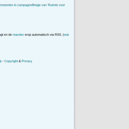
emeenten in campagnefilmpje van ‘Ruimte voor
ogt en de
reacties
erop automatisch via RSS. (
wat
t
-
Copyright
&
Privacy