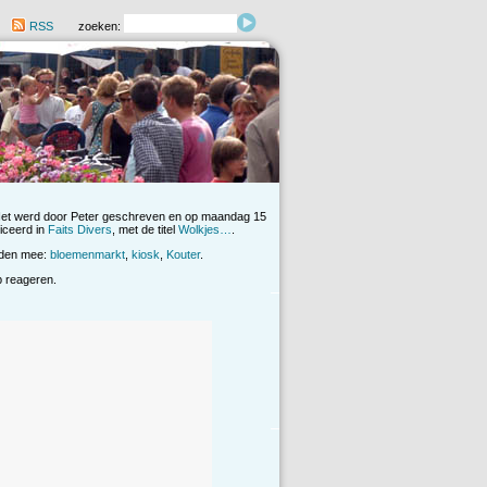
RSS
zoeken:
Het werd door Peter geschreven en op maandag 15
iceerd in
Faits Divers
, met de titel
Wolkjes…
.
rden mee:
bloemenmarkt
,
kiosk
,
Kouter
.
op reageren.