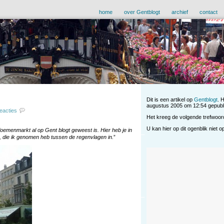
home
over Gentblogt
archief
contact
Dit is een artikel op
Gentblogt
. 
augustus 2005 om 12:54 gepubl
reacties
Het kreeg de volgende trefwoo
U kan hier op dit ogenblik niet 
bloemenmarkt al op Gent blogt geweest is. Hier heb je in
, die ik genomen heb tussen de regenvlagen in.
”