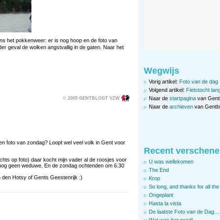
egens het pokkenweer: er is nog hoop en de foto van
eder geval de wolken angstvallig in de gaten. Naar het
Wegwijs
Vorig artikel:
Foto van de dag
Volgend artikel:
Fietstocht lan
Naar de
startpagina
van Gent
© 2005 GENTBLOGT VZW
Naar de
archieven
van Gentbl
en foto van zondag? Loopt wel veel volk in Gent voor
Recent verschene
ts op foto) daar kocht mijn vader al de roosjes voor
U was wellekomen
 nog geen weduwe. En de zondag ochtenden om 6.30
The End
den Hotsy of Gents Geestenrijk :)
Krop
So long, and thanks for all the 
Ongeplant
Hasta la vista
De laatste Foto van de Dag…
Wat was het goed!