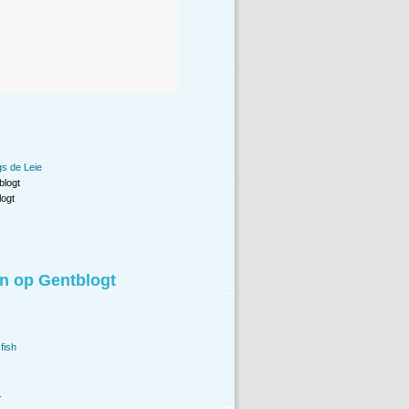
gs de Leie
blogt
ogt
n op Gentblogt
fish
.