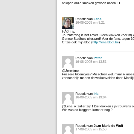
of lopen onze smaken gewoon uiteen :D
Reactie van
Lena
16-08-2005 om 9:21
HÃ© Iris,
Ja, zaterdag is het zover. Geen klokken voor mij 
Gentse Stadhuis uiteraard! Voor de fans: tegen 10.
Of zie ook mijn blog (
http://lena.blogt.be
)
Reactie van
Peter
16-08-2005 om 13:51
@Jeronimo:
Frissere bloempjes? Misschien wel, maar ik moes
zonneschijn tussen de wolkenvelden door. Moeilijk
Reactie van
Iris
16-08-2005 om 19:04
@Lena, ik zal er zijn ! Die klokken zijn trouwens
Wie van de bloggers komt er nog ?
Reactie van
Jean Marie de Wulf
17-08-2005 om 15:50