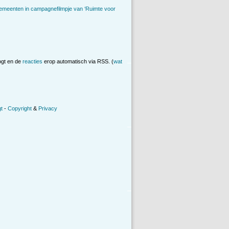
emeenten in campagnefilmpje van ‘Ruimte voor
ogt en de
reacties
erop automatisch via RSS. (
wat
t
-
Copyright
&
Privacy