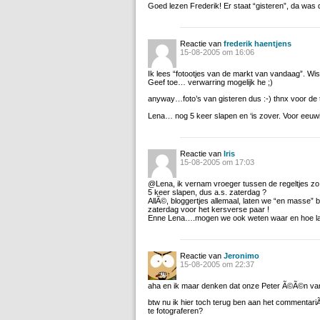
Goed lezen Frederik! Er staat “gisteren”, da was
Reactie van
frederik haentjens
15-08-2005 om 16:06
Ik lees “fotootjes van de markt van vandaag”. Wist 
Geef toe… verwarring mogelijk he ;)
anyway…foto’s van gisteren dus :-) thnx voor de t
Lena… nog 5 keer slapen en ‘is zover. Voor eeuw
Reactie van
Iris
15-08-2005 om 17:03
@Lena, ik vernam vroeger tussen de regeltjes zo 
5 keer slapen, dus a.s. zaterdag ?
AllÃ©, bloggertjes allemaal, laten we “en masse” 
zaterdag voor het kersverse paar !
Enne Lena….mogen we ook weten waar en hoe laat
Reactie van
Jeronimo
15-08-2005 om 22:37
aha en ik maar denken dat onze Peter Ã©Ã©n van z
btw nu ik hier toch terug ben aan het commentari
te fotograferen?