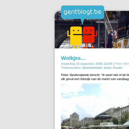
Wolkjes…
maandag 15 augustus 2005 12u54 |
Peter
|
9 
Trefwoorden:
bloemenmarkt
,
kiosk
,
Kouter
.
Peter Vandenabeele bericht: “
Ik weet niet of de 
elk geval een fotootje van de markt van vandaag