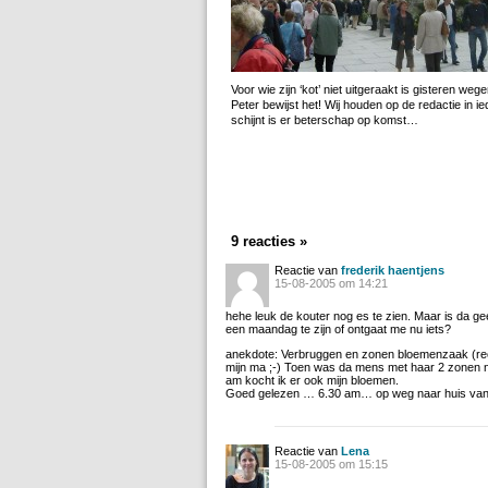
Voor wie zijn ‘kot’ niet uitgeraakt is gisteren w
Peter bewijst het! Wij houden op de redactie in i
schijnt is er beterschap op komst…
9 reacties »
Reactie van
frederik haentjens
15-08-2005 om 14:21
hehe leuk de kouter nog es te zien. Maar is da ge
een maandag te zijn of ontgaat me nu iets?
anekdote: Verbruggen en zonen bloemenzaak (rech
mijn ma ;-) Toen was da mens met haar 2 zonen
am kocht ik er ook mijn bloemen.
Goed gelezen … 6.30 am… op weg naar huis van 
Reactie van
Lena
15-08-2005 om 15:15