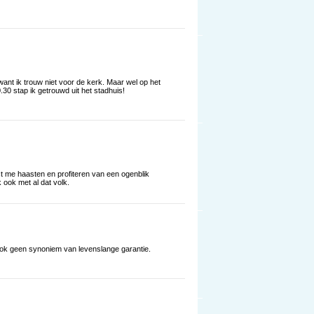
want ik trouw niet voor de kerk. Maar wel op het
30 stap ik getrouwd uit het stadhuis!
t me haasten en profiteren van een ogenblik
 ook met al dat volk.
 ook geen synoniem van levenslange garantie.