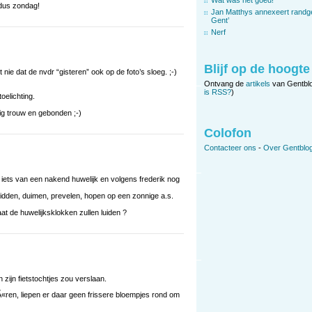
 dus zondag!
Jan Matthys annexeert randg
Gent’
Nerf
Blijf op de hoogte
nie dat de nvdr “gisteren” ook op de foto’s sloeg. ;-)
Ontvang de
artikels
van Gentbl
is RSS?
)
oelichting.
ig trouw en gebonden ;-)
Colofon
Contacteer ons
-
Over Gentblog
iets van een nakend huwelijk en volgens frederik nog
bidden, duimen, prevelen, hopen op een zonnige a.s.
 de huwelijksklokken zullen luiden ?
ijn fietstochtjes zou verslaan.
Ã«ren, liepen er daar geen frissere bloempjes rond om