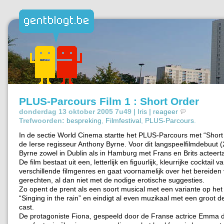
PLUS-Parcours Film 1 : Short Order
donderdag 13 oktober 2005 7u49 |
Iris
|
reageer
Trefwoorden:
bespreking
,
Filmfestival
,
PLUS-Parcours
.
In de sectie World Cinema startte het PLUS-Parcours met “Short
de Ierse regisseur Anthony Byrne. Voor dit langspeelfilmdebuut 
Byrne zowel in Dublin als in Hamburg met Frans en Brits acteerta
De film bestaat uit een, letterlijk en figuurlijk, kleurrijke cocktail v
verschillende filmgenres en gaat voornamelijk over het bereiden
gerechten, al dan niet met de nodige erotische suggesties.
Zo opent de prent als een soort musical met een variante op he
“Singing in the rain” en eindigt al even muzikaal met een groot d
cast.
De protagoniste Fiona, gespeeld door de Franse actrice Emma 