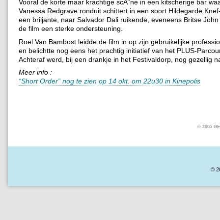
Vooral de korte maar krachtige scÃ¨ne in een kitscherige bar waa
Vanessa Redgrave ronduit schittert in een soort Hildegarde Knef-
een briljante, naar Salvador Dali ruikende, eveneens Britse John
de film een sterke ondersteuning.
Roel Van Bambost leidde de film in op zijn gebruikelijke professi
en belichtte nog eens het prachtig initiatief van het PLUS-Parcou
Achteraf werd, bij een drankje in het Festivaldorp, nog gezellig 
Meer info :
“Short Order” nog te zien op 14 okt. om 22u30 in Kinepolis
© 2005 
© 2