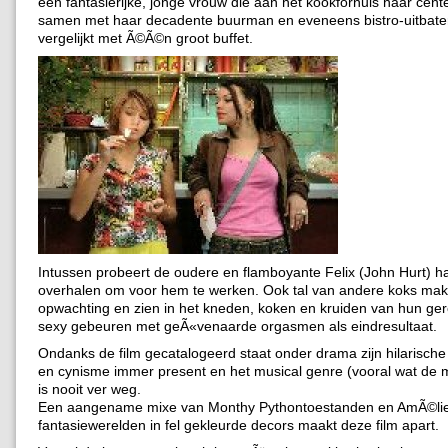
een fantasierijke, jonge vrouw die aan het kookfornuis haar cent
samen met haar decadente buurman en eveneens bistro-uitbater
vergelijkt met Ã©Ã©n groot buffet.
Intussen probeert de oudere en flamboyante Felix (John Hurt) ha
overhalen om voor hem te werken. Ook tal van andere koks ma
opwachting en zien in het kneden, koken en kruiden van hun ge
sexy gebeuren met geÃ«venaarde orgasmen als eindresultaat.
Ondanks de film gecatalogeerd staat onder drama zijn hilarisch
en cynisme immer present en het musical genre (vooral wat de m
is nooit ver weg.
Een aangename mixe van Monthy Pythontoestanden en AmÃ©lie
fantasiewerelden in fel gekleurde decors maakt deze film apart.