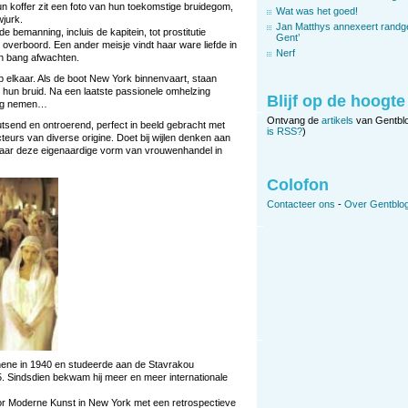
un koffer zit een foto van hun toekomstige bruidegom,
Wat was het goed!
wjurk.
Jan Matthys annexeert randg
bemanning, incluis de kapitein, tot prostitutie
Gent’
verboord. Een ander meisje vindt haar ware liefde in
Nerf
een bang afwachten.
p elkaar. Als de boot New York binnenvaart, staan
hun bruid. Na een laatste passionele omhelzing
Blijf op de hoogte
ing nemen…
Ontvang de
artikels
van Gentbl
utsend en ontroerend, perfect in beeld gebracht met
is RSS?
)
eurs van diverse origine. Doet bij wijlen denken aan
t, maar deze eigenaardige vorm van vrouwenhandel in
Colofon
Contacteer ons
-
Over Gentblog
thene in 1940 en studeerde aan de Stavrakou
65. Sindsdien bekwam hij meer en meer internationale
or Moderne Kunst in New York met een retrospectieve