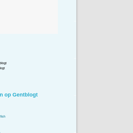
blogt
ogt
n op Gentblogt
fish
.