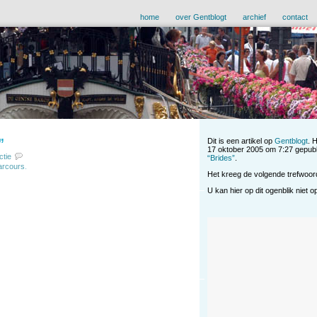
home
over Gentblogt
archief
contact
”
Dit is een artikel op
Gentblogt
. 
17 oktober 2005 om 7:27 gepubl
ctie
“Brides”
.
rcours
.
Het kreeg de volgende trefwoo
U kan hier op dit ogenblik niet 