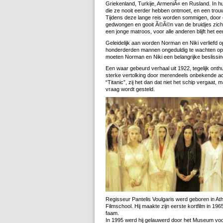
Griekenland, Turkije, ArmeniÃ« en Rusland. In h
die ze nooit eerder hebben ontmoet, en een trou
Tijdens deze lange reis worden sommigen, door de 
gedwongen en gooit Ã©Ã©n van de bruidjes zich o
een jonge matroos, voor alle anderen blijft het 
Geleidelijk aan worden Norman en Niki verliefd o
honderderden mannen ongeduldig te wachten op 
moeten Norman en Niki een belangrijke besliss
Een waar gebeurd verhaal uit 1922, tegelijk onth
sterke vertolking door merendeels onbekende act
“Titanic”, zij het dan dat niet het schip vergaa
vraag wordt gesteld.
Regisseur Pantelis Voulgaris werd geboren in A
Filmschool. Hij maakte zijn eerste kortfilm in 19
faam.
In 1995 werd hij gelauwerd door het Museum vo