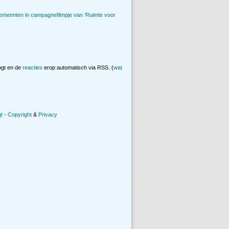
emeenten in campagnefilmpje van ‘Ruimte voor
ogt en de
reacties
erop automatisch via RSS. (
wat
t
-
Copyright
&
Privacy