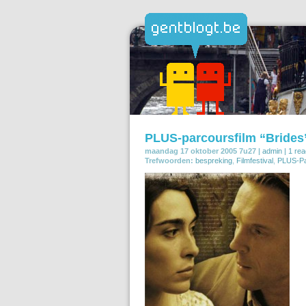
PLUS-parcoursfilm “Brides
maandag 17 oktober 2005 7u27 |
admin
|
1 rea
Trefwoorden:
bespreking
,
Filmfestival
,
PLUS-Pa