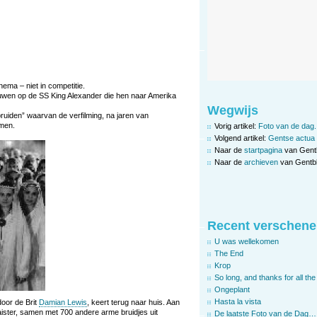
ema – niet in competitie.
wen op de SS King Alexander die hen naar Amerika
Wegwijs
ruiden” waarvan de verfilming, na jaren van
omen.
Vorig artikel:
Foto van de dag.
Volgend artikel:
Gentse actua
Naar de
startpagina
van Gent
Naar de
archieven
van Gentbl
Recent verschene
U was wellekomen
The End
Krop
So long, and thanks for all the 
Ongeplant
Hasta la vista
oor de Brit
Damian Lewis
, keert terug naar huis. Aan
ister, samen met 700 andere arme bruidjes uit
De laatste Foto van de Dag…