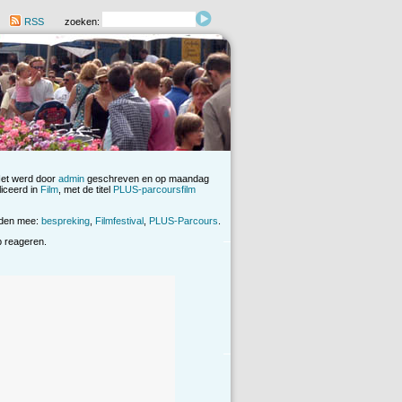
RSS
zoeken:
Het werd door
admin
geschreven en op maandag
iceerd in
Film
, met de titel
PLUS-parcoursfilm
rden mee:
bespreking
,
Filmfestival
,
PLUS-Parcours
.
op reageren.