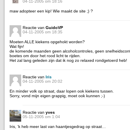
04-11-2005 om 18:16
maw adopteer een kip! Wie maakt de site ;) ?
Reactie van
GuidoVP
04-11-2005 om 18:35
Moeten ALLE kiekens opgehokt worden?
Wat fijn!
de komende maanden geen alcoholcontroles, geen snelheidscont
boetes om door het rood licht te rijden.
Het zal lang geleden zijn dat ik nog zo relaxed rondgetoerd heb!
Reactie van
Iris
04-11-2005 om 20:02
En minder volk op straat, daar lopen ook kiekens tussen.
Sorry, vond mijn eigen grappig, moet ook kunnen ;-)
Reactie van
yves
05-11-2005 om 1:04
Iris, ‘k heb meer last van haantjesgedrag op straat…