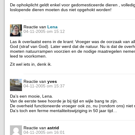
De ophokplicht geldt enkel voor gedomesticeerde dieren , volledig 
loslopende dieren moeten dus niet opgehokt worden!
Reactie van
Lena
04-11-2005 om 15:12
Las ik overlaatst eens in de krant: Vroeger was de oorzaak van a
God (straf van God). Later werd dat de natuur. Nu is dat de overhe
moeten natuurrampen voorzien en de nodige maatregelen neme
leed te voorkomen.
Zit wel iets in, denk ik.
Reactie van
yves
04-11-2005 om 15:37
Da’s een mooie, Lena.
Van de eerste twee hoorde je bij tijd en wijle bang te zijn.
De overheid functioneerde vroeger ook zo, nu (rondom ons) niet
Da’s toch een ferme mentaliteitswijziging in 50 jaar tijd…
Reactie van
astrid
04-11-2005 om 16:01