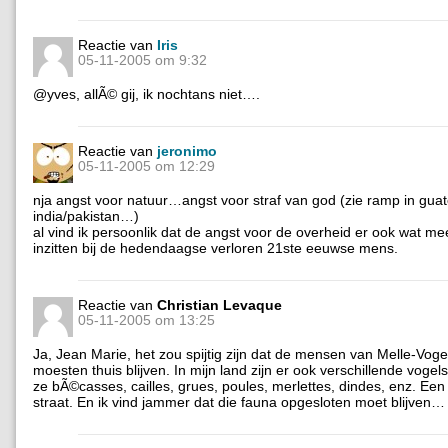
Reactie van
Iris
05-11-2005 om 9:32
@yves, allÃ© gij, ik nochtans niet….
Reactie van
jeronimo
05-11-2005 om 12:29
nja angst voor natuur…angst voor straf van god (zie ramp in gua
india/pakistan…)
al vind ik persoonlik dat de angst voor de overheid er ook wat m
inzitten bij de hedendaagse verloren 21ste eeuwse mens.
Reactie van
Christian Levaque
05-11-2005 om 13:25
Ja, Jean Marie, het zou spijtig zijn dat de mensen van Melle-Vog
moesten thuis blijven. In mijn land zijn er ook verschillende voge
ze bÃ©casses, cailles, grues, poules, merlettes, dindes, enz. Een
straat. En ik vind jammer dat die fauna opgesloten moet blijven… 