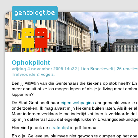
Ophokplicht
vrijdag 4 november 2005 14u32 |
Lien Braeckevelt
|
26 reactie
Trefwoorden:
vogels
.
Ben jij Ã©Ã©n van die Gentenaars die kiekens op stok heeft? En k
meer aan uit of ze los mogen lopen of als je je living moet ombo
kippenren?
De Stad Gent heeft haar
eigen webpagina
aangemaakt waar je d
onderzoeken. Ik mag alvast mijn kiekens buiten laten. Als ik er a
Maar iedereen verklaarde me indertijd zot toen ik verklaarde dat
op mijn dakterras! Zou dat eigenlijk lukken? Ervaringsdeskundi
Hier vind je ook de
stratenlijst
in pdf-formaat.
En o ja. Gelieve uw pluimvee niet gewoon te dumpen op het op