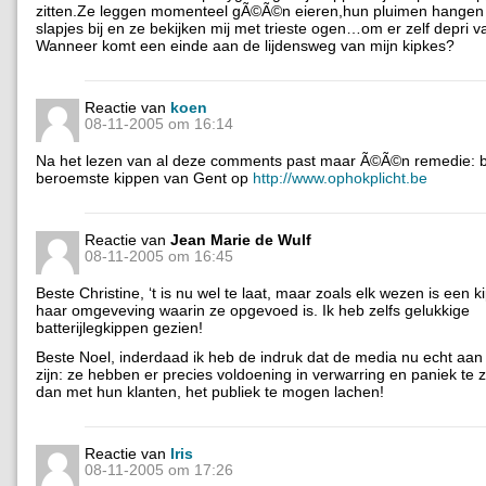
zitten.Ze leggen momenteel gÃ©Ã©n eieren,hun pluimen hangen
slapjes bij en ze bekijken mij met trieste ogen…om er zelf depri 
Wanneer komt een einde aan de lijdensweg van mijn kipkes?
Reactie van
koen
08-11-2005 om 16:14
Na het lezen van al deze comments past maar Ã©Ã©n remedie: 
beroemste kippen van Gent op
http://www.ophokplicht.be
Reactie van
Jean Marie de Wulf
08-11-2005 om 16:45
Beste Christine, ‘t is nu wel te laat, maar zoals elk wezen is een ki
haar omgeveving waarin ze opgevoed is. Ik heb zelfs gelukkige
batterijlegkippen gezien!
Beste Noel, inderdaad ik heb de indruk dat de media nu echt aan
zijn: ze hebben er precies voldoening in verwarring en paniek te 
dan met hun klanten, het publiek te mogen lachen!
Reactie van
Iris
08-11-2005 om 17:26