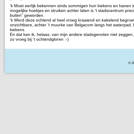
‘k Moet eerlijk bekennen sinds sommigen hun kiekens en hanen in
mogelijke hoekjes en struiken achter laten is ‘t stadscentrum prec
buiten” geworden.
‘k Werd deze ochtend al heel vroeg kraaiend en kakelend begroe
onzichtbare, achter ‘t muurke van Belgacom langs het waterpad, 
kiekens.
En dat kan ik, helaas, van mijn andere stadsgenoten niet zeggen, 
zo vroeg bij ‘t ochtendgloren :-)
© 2