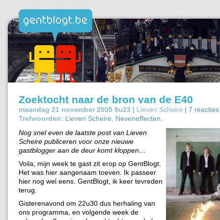
Zoektocht naar de bron van de E40
maandag 21 november 2005 9u23 |
Lieven Scheire
|
7 reacties
Trefwoorden:
Lieven Scheire
,
Neveneffecten
.
Nog snel even de laatste post van Lieven
Scheire publiceren voor onze nieuwe
gastblogger aan de deur komt kloppen…
Voila, mijn week te gast zit erop op GentBlogt.
Het was hier aangenaam toeven. Ik passeer
hier nog wel eens. GentBlogt, ik keer tevreden
terug.
Gisterenavond om 22u30 dus herhaling van
ons programma, en volgende week de