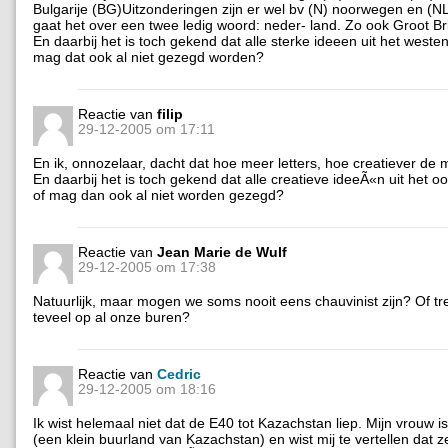
Bulgarije (BG)Uitzonderingen zijn er wel bv (N) noorwegen en (NL
gaat het over een twee ledig woord: neder- land. Zo ook Groot Bri
En daarbij het is toch gekend dat alle sterke ideeen uit het weste
mag dat ook al niet gezegd worden?
Reactie van
filip
29-12-2005 om 17:11
En ik, onnozelaar, dacht dat hoe meer letters, hoe creatiever de
En daarbij het is toch gekend dat alle creatieve ideeÃ«n uit het 
of mag dan ook al niet worden gezegd?
Reactie van
Jean Marie de Wulf
29-12-2005 om 17:38
Natuurlijk, maar mogen we soms nooit eens chauvinist zijn? Of t
teveel op al onze buren?
Reactie van
Cedric
29-12-2005 om 18:16
Ik wist helemaal niet dat de E40 tot Kazachstan liep. Mijn vrouw is
(een klein buurland van Kazachstan) en wist mij te vertellen dat ze