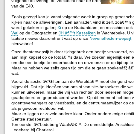
volgende aflevering: de zoektocht naar de bron
van de E40.
Zoals gezegd kan je vanaf volgende week in groep op groot sc
kijken naar de afleveringen. Een aanrader, vind ik zelf, zoâ€™n g
wordt gekeken in galerij
Xi
op de Brabantdam, en misschien ook
Wal
op de Ottogracht en
JH â€™t Kasseiken
in Wachtebeke. U vi
laatste nieuws daaromtrent vast op onze
Neveneffecten-wepsijt
,
nieuwsbrief.
Onze theaterwepsijt is door tijdsgebrek een beetje verouderd, zo
aan mijn kapsel op de fotoâ€™s daar. We zoeken eigenlijk een 
om die een beetje te onderhouden en onze onzin er op tijd op te 
Maar nu hebben we zelfs geen tijd om die te gaan zoekenâ€¦ â€™t
wat.
Vooral de sectie â€˜Giften aan de Wereldâ€™ moet dringend w
bijgevuld. Dat zijn ideeÃ«n van ons of van site-bezoekers die we z
kunnen uitvoeren, maar die vrij van rechten door iedereen moge
geadopteerd en geproduceerd worden. Op dit moment hebben w
groentevervangers op vleesbasis, en de centrumaanwijzer op de
als je gewoon rechtdoor wil.
Maar er liggen er zovele andere klaar. Onder andere enige richtl
Gentse stadsbestuur.
Ten eerste: â€˜Ledeberg Waals!â€™. De onmiddellijke Anschlus
Ledeberg bij Charleroi.