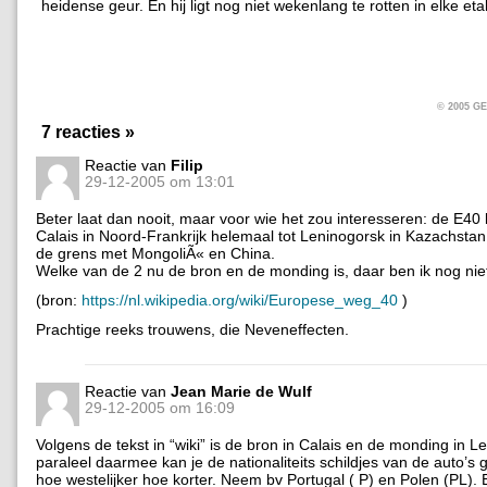
heidense geur. En hij ligt nog niet wekenlang te rotten in elke eta
© 2005 
7 reacties »
Reactie van
Filip
29-12-2005 om 13:01
Beter laat dan nooit, maar voor wie het zou interesseren: de E40 
Calais in Noord-Frankrijk helemaal tot Leninogorsk in Kazachstan,
de grens met MongoliÃ« en China.
Welke van de 2 nu de bron en de monding is, daar ben ik nog niet
(bron:
https://nl.wikipedia.org/wiki/Europese_weg_40
)
Prachtige reeks trouwens, die Neveneffecten.
Reactie van
Jean Marie de Wulf
29-12-2005 om 16:09
Volgens de tekst in “wiki” is de bron in Calais en de monding in L
paraleel daarmee kan je de nationaliteits schildjes van de auto’s 
hoe westelijker hoe korter. Neem bv Portugal ( P) en Polen (PL). 