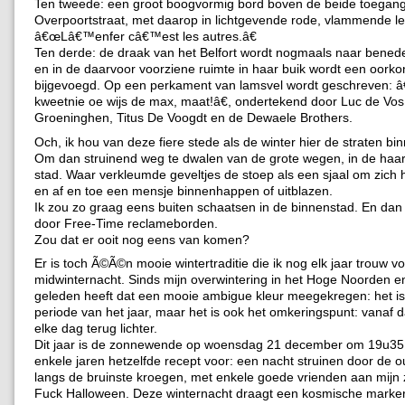
Ten tweede: een groot boogvormig bord boven de beide toegang
Overpoortstraat, met daarop in lichtgevende rode, vlammende le
â€œLâ€™enfer câ€™est les autres.â€
Ten derde: de draak van het Belfort wordt nogmaals naar bened
en in de daarvoor voorziene ruimte in haar buik wordt een oork
bijgevoegd. Op een perkament van lamsvel wordt geschreven: 
kweetnie oe wijs de max, maat!â€, ondertekend door Luc de Vos,
Groeninghen, Titus De Voogdt en de Dewaele Brothers.
Och, ik hou van deze fiere stede als de winter hier de straten bi
Om dan struinend weg te dwalen van de grote wegen, in de haa
stad. Waar verkleumde geveltjes de stoep als een sjaal om zich
en af en toe een mensje binnenhappen of uitblazen.
Ik zou zo graag eens buiten schaatsen in de binnenstad. En dan 
door Free-Time reclameborden.
Zou dat er ooit nog eens van komen?
Er is toch Ã©Ã©n mooie wintertraditie die ik nog elk jaar trouw v
midwinternacht. Sinds mijn overwintering in het Hoge Noorden e
geleden heeft dat een mooie ambigue kleur meegekregen: het is
periode van het jaar, maar het is ook het omkeringspunt: vanaf 
elke dag terug lichter.
Dit jaar is de zonnewende op woensdag 21 december om 19u35. 
enkele jaren hetzelfde recept voor: een nacht struinen door de o
langs de bruinste kroegen, met enkele goede vrienden aan mijn z
Fuck Halloween. Deze winternacht draagt een kosmische marker