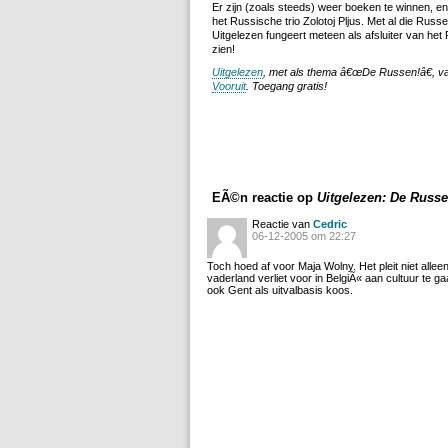
Er zijn (zoals steeds) weer boeken te winnen, e
het Russische trio Zolotoj Pljus. Met al die Russ
Uitgelezen fungeert meteen als afsluiter van h
zien!
Uitgelezen
, met als thema â€œDe Russen!â€, v
Vooruit
. Toegang gratis!
EÃ©n reactie op
Uitgelezen: De Russe
Reactie van
Cedric
06-12-2005 om 22:27
Toch hoed af voor Maja Wolny. Het pleit niet allee
vaderland verliet voor in BelgiÃ« aan cultuur te 
ook Gent als uitvalbasis koos.