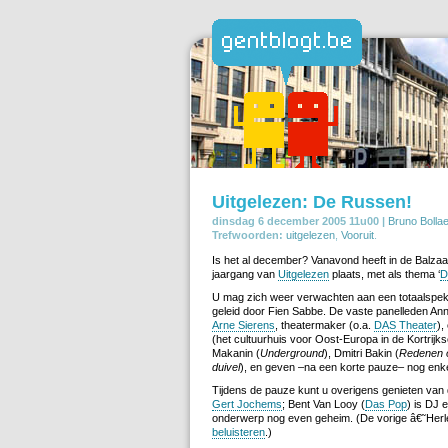
Uitgelezen: De Russen!
dinsdag 6 december 2005 11u00 |
Bruno Bollae
Trefwoorden:
uitgelezen
,
Vooruit
.
Is het al december? Vanavond heeft in de Balzaa
jaargang van
Uitgelezen
plaats, met als thema ‘
D
U mag zich weer verwachten aan een totaalspek
geleid door Fien Sabbe. De vaste panelleden An
Arne Sierens
, theatermaker (o.a.
DAS Theater
),
(het cultuurhuis voor Oost-Europa in de Kortrij
Makanin (
Underground
), Dmitri Bakin (
Redenen o
duivel
), en geven –na een korte pauze– nog enkel
Tijdens de pauze kunt u overigens genieten van
Gert Jochems
; Bent Van Looy (
Das Pop
) is DJ 
onderwerp nog even geheim. (De vorige â€˜Her
beluisteren
.)