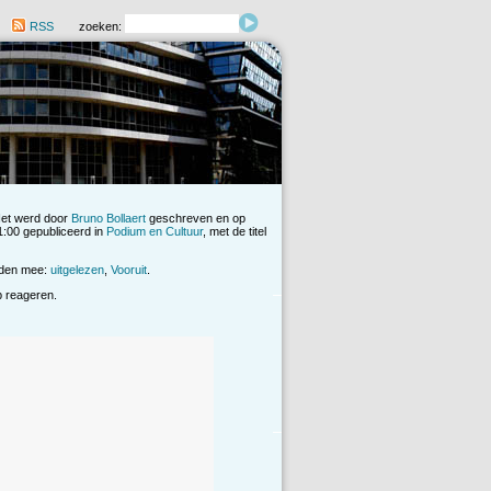
RSS
zoeken:
Het werd door
Bruno Bollaert
geschreven en op
:00 gepubliceerd in
Podium en Cultuur
, met de titel
rden mee:
uitgelezen
,
Vooruit
.
op reageren.