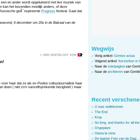
n een en ander wordt opgeluisterd met live muziek van
en kan het bovendien moeilijk anders, of deze
et Russische geÃ¯nspireerde
Progress
festival. Gaat dat
anavond, 6 december om 20u in de Balzaal van de
Wegwijs
© 2005 GENTBLOGT VZW
Vorig artikel:
Gentse actua
Volgend artikel:
Kerstsfeer in
n!
Naar de
startpagina
van Gent
Naar de
archieven
van Gentbl
n voor haar dat ze als ex-Poolse cultuurjournailste haar
gaan doen ( niet zo’n vanzelfsprekende bezigheid ) maar
Recent verschene
U was wellekomen
The End
Krop
So long, and thanks for all the 
Ongeplant
Hasta la vista
De laatste Foto van de Dag…