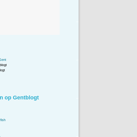
 Gent
blogt
ogt
n op Gentblogt
fish
.