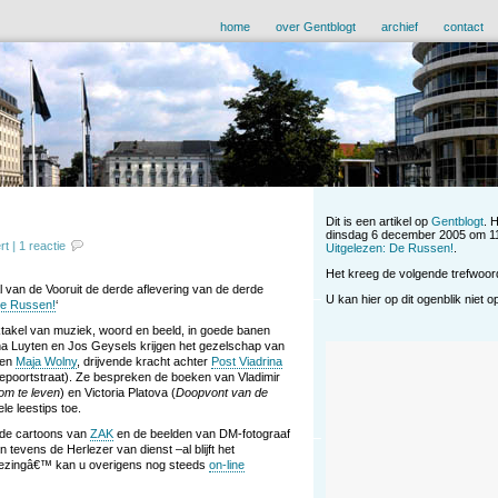
home
over Gentblogt
archief
contact
Dit is een artikel op
Gentblogt
. 
dinsdag 6 december 2005 om 11
rt
|
1 reactie
Uitgelezen: De Russen!
.
Het kreeg de volgende trefwoo
l van de Vooruit de derde aflevering van de derde
U kan hier op dit ogenblik niet 
e Russen!
‘
takel van muziek, woord en beeld, in goede banen
na Luyten en Jos Geysels krijgen het gezelschap van
 en
Maja Wolny
, drijvende kracht achter
Post Viadrina
ksepoortstraat). Ze bespreken de boeken van Vladimir
m te leven
) en Victoria Platova (
Doopvont van de
e leestips toe.
 de cartoons van
ZAK
en de beelden van DM-fotograaf
en tevens de Herlezer van dienst –al blijft het
lezingâ€™ kan u overigens nog steeds
on-line