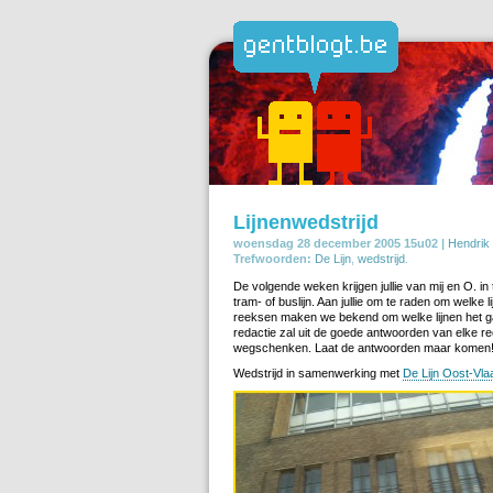
Lijnenwedstrijd
woensdag 28 december 2005 15u02 |
Hendrik
Trefwoorden:
De Lijn
,
wedstrijd
.
De volgende weken krijgen jullie van mij en O. in
tram- of buslijn. Aan jullie om te raden om welke l
reeksen maken we bekend om welke lijnen het g
redactie zal uit de goede antwoorden van elke r
wegschenken. Laat de antwoorden maar komen
Wedstrijd in samenwerking met
De Lijn Oost-Vl