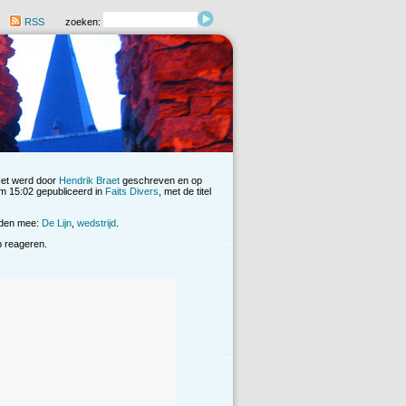
RSS
zoeken:
Het werd door
Hendrik Braet
geschreven en op
 15:02 gepubliceerd in
Faits Divers
, met de titel
rden mee:
De Lijn
,
wedstrijd
.
op reageren.