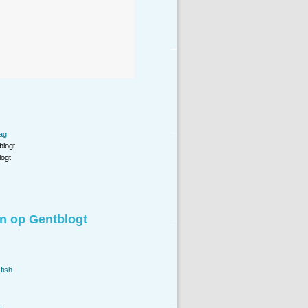
ag
blogt
ogt
n op Gentblogt
fish
.