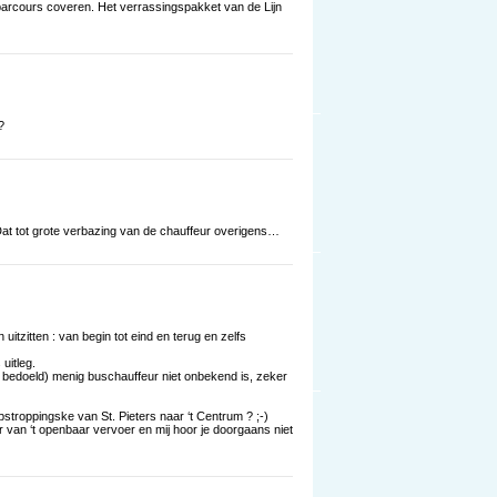
 parcours coveren. Het verrassingspakket van de Lijn
?
. Dat tot grote verbazing van de chauffeur overigens…
uitzitten : van begin tot eind en terug en zelfs
 uitleg.
k bedoeld) menig buschauffeur niet onbekend is, zeker
pstroppingske van St. Pieters naar ‘t Centrum ? ;-)
r van ‘t openbaar vervoer en mij hoor je doorgaans niet