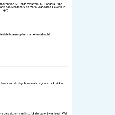
chthaven van St-Denijs-Westrem, nu Flanders Expo.
vaart aan Maaltepark en Maria Middelares-ziekenhuis.
s Expo)
ijfeld de bomen op het maria-hendrikaplein
ge foto’s van de dag: bomen als uitgelopen inktvlekken.
 vertrekpunt van lijn 1 (of zijn batterij was leeg). Wel