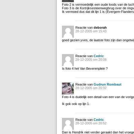
Foto 2 is vermoedelijk een oude loods van de lu
Foto 3 is de Kortrijksesteenwegbrug over de ring
Ik vermoed dus dat dit lijn 1 is (Evergem-Flander
Reactie van
deborah
28-12-2005 om 15:43
goed gezien yves, de laatste foto zijn dan ongetw
Reactie van
Cedric
28-12-2005 om 20:08
Is foto 4 het Van Beverenplein ?
Reactie van
Gudrun Rombaut
28-12-2005 om 20:32
Foto 4 is duidelijk een detail van een van de vori
Ik gok ook op lijn 1.
Reactie van
Cedric
28-12-2005 om 20:52
Dan is Hendrik niet verder geraakt dan het vroegere