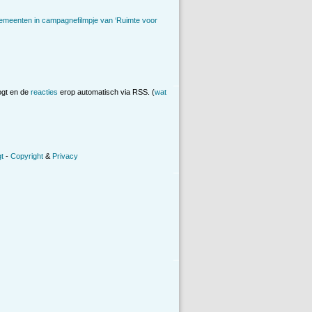
emeenten in campagnefilmpje van ‘Ruimte voor
ogt en de
reacties
erop automatisch via RSS. (
wat
t
-
Copyright
&
Privacy