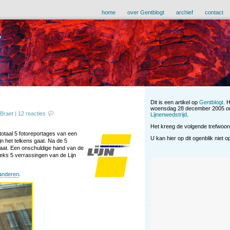
home
over Gentblogt
archief
contact
Dit is een artikel op
Gentblogt
. 
woensdag 28 december 2005 om
 Braet
|
12 reacties
Lijnenwedstrijd
.
Het kreeg de volgende trefwoo
 totaal 5 fotoreportages van een
U kan hier op dit ogenblik niet 
ijn het telkens gaat. Na de 5
aat. Een onschuldige hand van de
eeks 5 verrassingen van de Lijn
!
aanderen
.