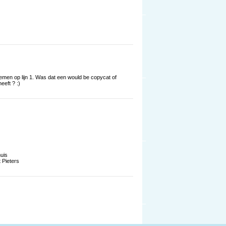
emen op lijn 1. Was dat een would be copycat of
eeft ? :)
uis
 Pieters