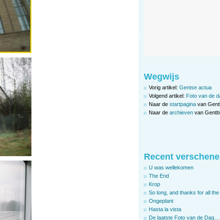
Wegwijs
Vorig artikel:
Gentse actua
Volgend artikel:
Foto van de d
Naar de
startpagina
van Gent
Naar de
archieven
van Gentbl
Recent verschene
U was wellekomen
The End
Krop
So long, and thanks for all the 
Ongeplant
Hasta la vista
De laatste Foto van de Dag…