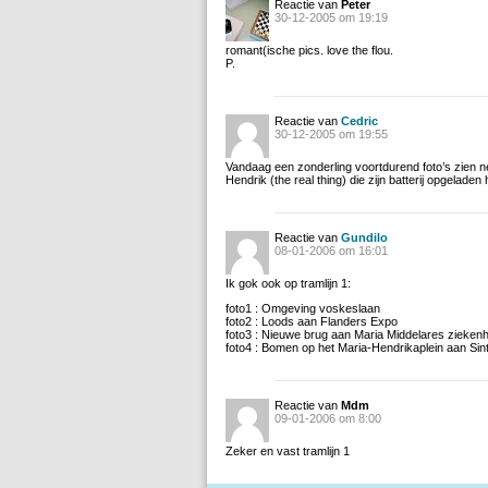
Reactie van
Peter
30-12-2005 om 19:19
romant(ische pics. love the flou.
P.
Reactie van
Cedric
30-12-2005 om 19:55
Vandaag een zonderling voortdurend foto’s zien n
Hendrik (the real thing) die zijn batterij opgeladen h
Reactie van
Gundilo
08-01-2006 om 16:01
Ik gok ook op tramlijn 1:
foto1 : Omgeving voskeslaan
foto2 : Loods aan Flanders Expo
foto3 : Nieuwe brug aan Maria Middelares ziekenh
foto4 : Bomen op het Maria-Hendrikaplein aan Sint
Reactie van
Mdm
09-01-2006 om 8:00
Zeker en vast tramlijn 1