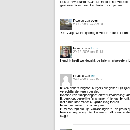
leuk zo’n wedstrijd maar dan moet je het volledig
gaat naar Yves : een tramhalte voor zijn deur.
Reactie van
yves
28-12-2005 om 23:34
Yes! Zalig. Welke lijn krijg ik voor m’n deur, Cedric
Reactie van
Lena
29-12-2005 om 11:18
Hendrik heeft wel degelijk de hele lijn uitgezeten
Reactie van
Iris
29-12-2005 om 15:50
Ik ken anders nog wel burgers die ganse Lijn-lijnen 
verschillende keren per dag.
Kwestie van “uitsparingen” en/of “uit verveling” als
Ik denk dat dergelijke fenomenen (niet op Hendri
niet sinds men vanaf 65 gratis mag toeren.
Ieder zijn vertier, zou ik zeggen.
BTW, wat zijn die Lijn-verrassingen ? Een gratis o
Foei van mij, sorry. Ben trouwens zelf voorstande
klagen.