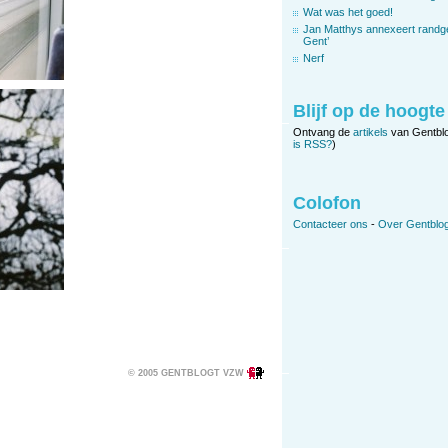
Wat was het goed!
Jan Matthys annexeert randg
Gent’
Nerf
Blijf op de hoogte
Ontvang de
artikels
van Gentbl
is RSS?
)
Colofon
Contacteer ons
-
Over Gentblog
© 2005 GENTBLOGT VZW