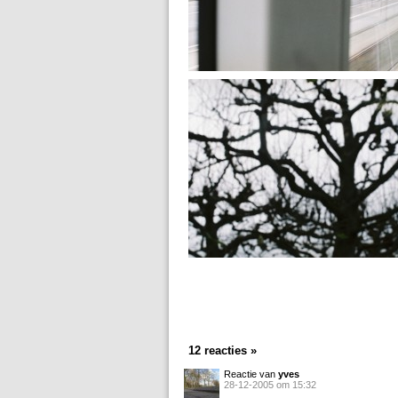
12 reacties »
Reactie van
yves
28-12-2005 om 15:32