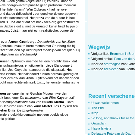
ald. Geen gemakkelijke lectuur, zo bleek, door de
n als doorgewinterd panellid geen probleem: mooi om
d het lijden ‘warm’, Wim Opbrouck had het over
vond dat de tijdloosheid zeer goed wordt weergegeven.
 niet sentimenteel. Het proza van de auteur is heel
oord is. Jos dacht dat het boek toch erg geconstrueerd
en Sabbe sloot af met de vraag of kunst helpt bij pijn of
nages. Juist, maar niet echt realistische, poneerde
l over
Arnon
Grunberg
s
De techniek van het lijden
.
Wegwijs
Opbrouck maakte korte metten met Grunberg die hij
f als een bijsluiter bij het medicijn van het lijden. Bij
Vorig artikel:
Brommen in Bre
 afgedaan als
afschuwelijk
.
Volgend artikel:
Foto van de d
usser
. Opbrouck noemde het een prachtig boek, dat
Naar de
startpagina
van Gent
kker schaamteloos emotioneel is. Lieve Blancquaert
Naar de
archieven
van Gentbl
riller. Jos Geysels nuanceerde die uitspraak. Het
korte zinnen. Het balanceert tussen normaal gedrag en
eft er een ruk aan
. Anna Luyten vond het dan weer een
ocht naar echte intimiteit. En…, het eerste fantastische
eren
genomen in het Guislain Museum werden
Recent verschene
uck koos voor
De waarnemer
van
Wim Kayzer
: zalf
et
Bombay mateloze stad
van
Suketu Metha
. Lieve
U was wellekomen
er
Het leven van Pi
van
Yann Martel
. Jos Geysels ten
The End
tefan Brijs
,
De Engelenmaker
.
Krop
oorders gelukkig gemaakt met een boekje uit de
So long, and thanks for all the 
ele pakket.
Ongeplant
Hasta la vista
De laatste Foto van de Dag…