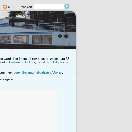
RSS
zoeken:
Het werd door
jm
geschreven en op woensdag 18
eerd in
Podium en Cultuur
, met de titel
Uitgelezen:
rden mee:
boek
,
literatuur
,
uitgelezen
,
Vooruit
.
op reageren.