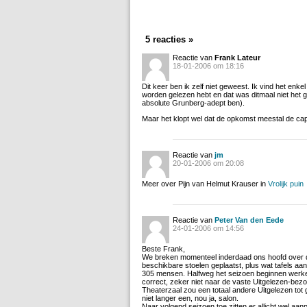
5 reacties »
Reactie van
Frank Lateur
18-01-2006 om 18:16
Dit keer ben ik zelf niet geweest. Ik vind het enkel
worden gelezen hebt en dat was ditmaal niet het g
absolute Grunberg-adept ben).
Maar het klopt wel dat de opkomst meestal de capa
Reactie van
jm
20-01-2006 om 20:08
Meer over Pijn van Helmut Krauser in
Vrolijk puin
Reactie van
Peter Van den Eede
24-01-2006 om 14:56
Beste Frank,
We breken momenteel inderdaad ons hoofd over de
beschikbare stoelen geplaatst, plus wat tafels aa
305 mensen. Halfweg het seizoen beginnen werken m
correct, zeker niet naar de vaste Uitgelezen-bez
Theaterzaal zou een totaal andere Uitgelezen tot
niet langer een, nou ja, salon.
Naar volgend seizoen toe zitten er allicht wel a