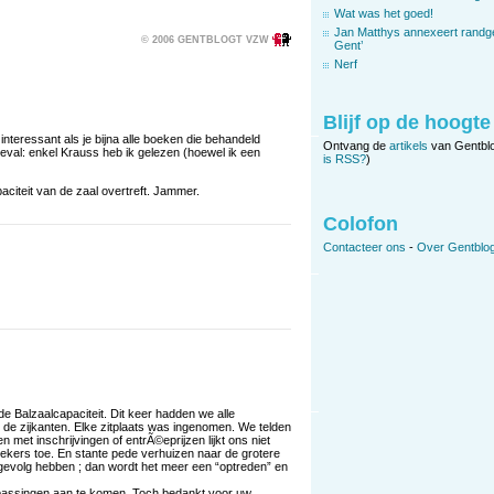
Wat was het goed!
Jan Matthys annexeert randg
© 2006 GENTBLOGT VZW
Gent’
Nerf
Blijf op de hoogte
 interessant als je bijna alle boeken die behandeld
Ontvang de
artikels
van Gentbl
eval: enkel Krauss heb ik gelezen (hoewel ik een
is RSS?
)
citeit van de zaal overtreft. Jammer.
Colofon
Contacteer ons
-
Over Gentblog
 Balzaalcapaciteit. Dit keer hadden we alle
n de zijkanten. Elke zitplaats was ingenomen. We telden
et inschrijvingen of entrÃ©eprijzen lijkt ons niet
oekers toe. En stante pede verhuizen naar de grotere
 gevolg hebben ; dan wordt het meer een “optreden” en
anpassingen aan te komen. Toch bedankt voor uw