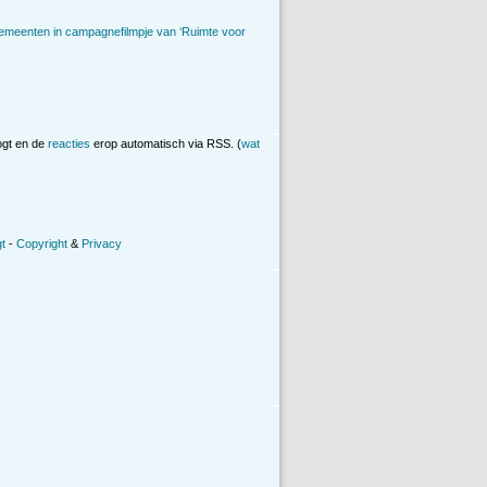
emeenten in campagnefilmpje van ‘Ruimte voor
ogt en de
reacties
erop automatisch via RSS. (
wat
t
-
Copyright
&
Privacy