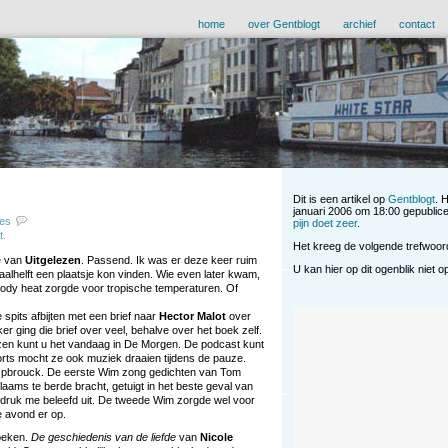
home
over Gentblogt
archief
contact
Dit is een artikel op
Gentblogt
. 
januari 2006 om 18:00 gepublic
ies
pijn doet zeer
.
t
.
Het kreeg de volgende trefwoo
ie van
Uitgelezen
. Passend. Ik was er deze keer ruim
U kan hier op dit ogenblik niet 
aalhelft een plaatsje kon vinden. Wie even later kwam,
dy heat zorgde voor tropische temperaturen. Of
pits afbijten met een brief naar
Hector Malot
over
ker ging die brief over veel, behalve over het boek zelf.
zen kunt u het vandaag in De Morgen. De podcast kunt
orts mocht ze ook muziek draaien tijdens de pauze.
Opbrouck. De eerste Wim zong gedichten van Tom
Vlaams te berde bracht, getuigt in het beste geval van
 druk me beleefd uit. De tweede Wim zorgde wel voor
e avond er op.
oeken.
De geschiedenis van de liefde
van
Nicole