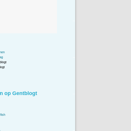
men
ag
blogt
ogt
n op Gentblogt
fish
.