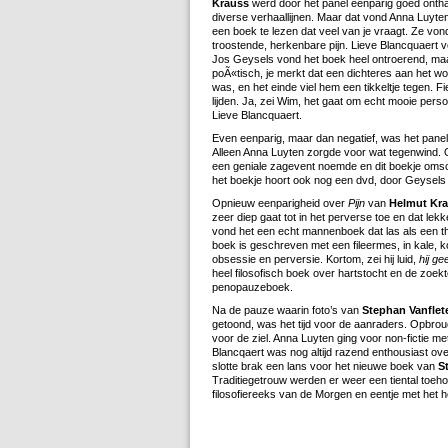
Krauss
werd door het panel eenparig goed ontha
diverse verhaallijnen. Maar dat vond Anna Luyte
een boek te lezen dat veel van je vraagt. Ze von
troostende, herkenbare pijn. Lieve Blancquaert 
Jos Geysels vond het boek heel ontroerend, maar
poÃ«tisch, je merkt dat een dichteres aan het w
was, en het einde viel hem een tikkeltje tegen. Fi
lijden. Ja, zei Wim, het gaat om echt mooie perso
Lieve Blancquaert.
Even eenparig, maar dan negatief, was het pane
Alleen Anna Luyten zorgde voor wat tegenwind. 
een geniale zagevent noemde en dit boekje omschree
het boekje hoort ook nog een dvd, door Geysels
Opnieuw eenparigheid over
Pijn
van
Helmut Kra
zeer diep gaat tot in het perverse toe en dat le
vond het een echt mannenboek dat las als een th
boek is geschreven met een fileermes, in kale, 
obsessie en perversie. Kortom, zei hij luid,
hij ge
heel filosofisch boek over hartstocht en de zoekt
penopauzeboek.
Na de pauze waarin foto’s van
Stephan Vanflet
getoond, was het tijd voor de aanraders. Opbro
voor de ziel. Anna Luyten ging voor non-fictie m
Blancqaert was nog altijd razend enthousiast ov
slotte brak een lans voor het nieuwe boek van
S
Traditiegetrouw werden er weer een tiental toeh
filosofiereeks van de Morgen en eentje met het h