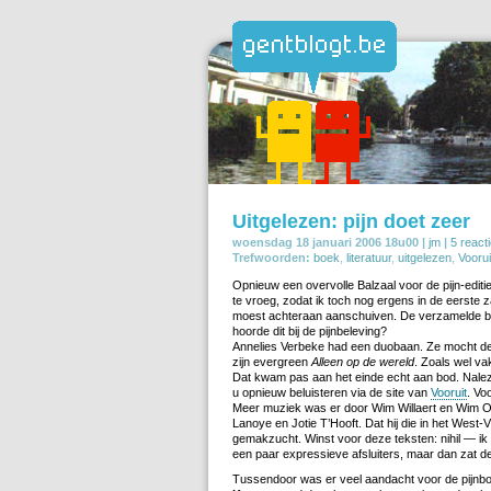
Uitgelezen: pijn doet zeer
woensdag 18 januari 2006 18u00 |
jm
|
5 react
Trefwoorden:
boek
,
literatuur
,
uitgelezen
,
Voorui
Opnieuw een overvolle Balzaal voor de pijn-edit
te vroeg, zodat ik toch nog ergens in de eerste z
moest achteraan aanschuiven. De verzamelde bo
hoorde dit bij de pijnbeleving?
Annelies Verbeke had een duobaan. Ze mocht de s
zijn evergreen
Alleen op de wereld
. Zoals wel va
Dat kwam pas aan het einde echt aan bod. Nale
u opnieuw beluisteren via de site van
Vooruit
. Vo
Meer muziek was er door Wim Willaert en Wim 
Lanoye en Jotie T’Hooft. Dat hij die in het West-
gemakzucht. Winst voor deze teksten: nihil — ik
een paar expressieve afsluiters, maar dan zat d
Tussendoor was er veel aandacht voor de pijnb