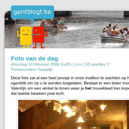
Foto van de dag
dinsdag 14 februari 2006 2u29 |
yowi
|
10 reacties
Trefwoorden:
huwelijk
.
Deze foto zat al een heel poosje in onze mailbox te wachten op 
ogenblik om op u te worden losgelaten. Bestaat er een beter m
Valentijn om een winkel te tonen waar je
het
trouwkleed kan kope
dat laatste beweert yowi toch.