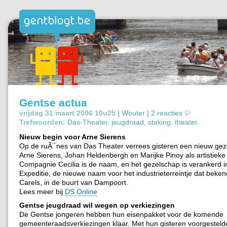
Gentse actua
vrijdag 31 maart 2006 10u25 |
Wouter
|
2 reacties
Trefwoorden:
Das-Theater
,
jeugdraad
,
staking
,
theater
.
Nieuw begin voor Arne Sierens
Op de ruÃ¯nes van Das Theater verrees gisteren een nieuw gez
Arne Sierens, Johan Heldenbergh en Marijke Pinoy als artistieke
Compagnie Cecilia is de naam, en het gezelschap is verankerd i
Expeditie, de nieuwe naam voor het industrieterreintje dat beken
Carels, in de buurt van Dampoort.
Lees meer bij
DS Online
Gentse jeugdraad wil wegen op verkiezingen
De Gentse jongeren hebben hun eisenpakket voor de komende
gemeenteraadsverkiezingen klaar. Met hun gisteren voorgesteld