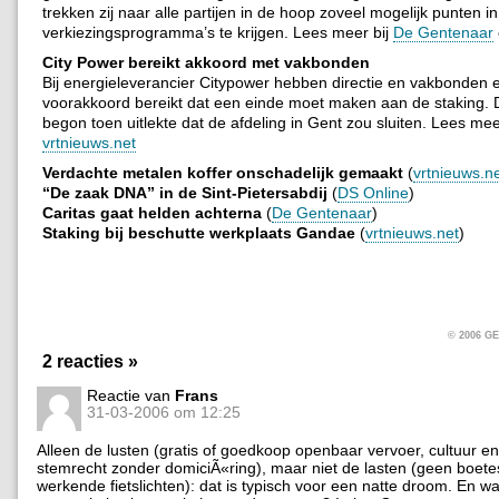
trekken zij naar alle partijen in de hoop zoveel mogelijk punten i
verkiezingsprogramma’s te krijgen. Lees meer bij
De Gentenaar
City Power bereikt akkoord met vakbonden
Bij energieleverancier Citypower hebben directie en vakbonden 
voorakkoord bereikt dat een einde moet maken aan de staking. 
begon toen uitlekte dat de afdeling in Gent zou sluiten. Lees mee
vrtnieuws.net
Verdachte metalen koffer onschadelijk gemaakt
(
vrtnieuws.n
“De zaak DNA” in de Sint-Pietersabdij
(
DS Online
)
Caritas gaat helden achterna
(
De Gentenaar
)
Staking bij beschutte werkplaats Gandae
(
vrtnieuws.net
)
© 2006 
2 reacties »
Reactie van
Frans
31-03-2006 om 12:25
Alleen de lusten (gratis of goedkoop openbaar vervoer, cultuur en
stemrecht zonder domiciÃ«ring), maar niet de lasten (geen boetes
werkende fietslichten): dat is typisch voor een natte droom. En w