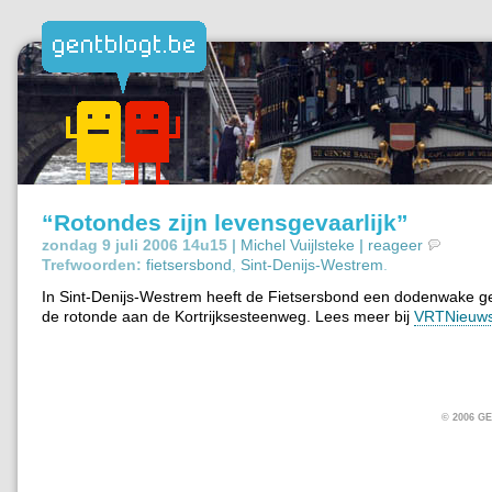
“Rotondes zijn levensgevaarlijk”
zondag 9 juli 2006 14u15 |
Michel Vuijlsteke
|
reageer
Trefwoorden:
fietsersbond
,
Sint-Denijs-Westrem
.
In Sint-Denijs-Westrem heeft de Fietsersbond een dodenwake 
de rotonde aan de Kortrijksesteenweg. Lees meer bij
VRTNieuws
© 2006 