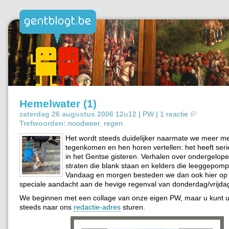
Hemelwater (1)
zaterdag 26 augustus 2006 12u12 |
PW
|
1 reactie
Trefwoorden:
noodweer
,
regen
.
Het wordt steeds duidelijker naarmate we meer m
tegenkomen en hen horen vertellen: het heeft ser
in het Gentse gisteren. Verhalen over ondergelop
straten die blank staan en kelders die leeggepom
Vandaag en morgen besteden we dan ook hier op
speciale aandacht aan de hevige regenval van donderdag/vrijda
We beginnen met een collage van onze eigen PW, maar u kunt u
steeds naar ons
redactie-adres
sturen.