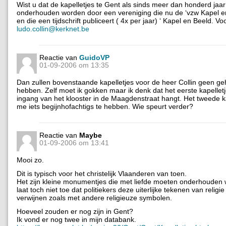
Wist u dat de kapelletjes te Gent als sinds meer dan honderd jaa
onderhouden worden door een vereniging die nu de ‘vzw Kapel en
en die een tijdschrift publiceert ( 4x per jaar) ‘ Kapel en Beeld. Vo
ludo.collin@kerknet.be
Reactie van
GuidoVP
01-09-2006 om 13:35
Dan zullen bovenstaande kapelletjes voor de heer Collin geen g
hebben. Zelf moet ik gokken maar ik denk dat het eerste kapellet
ingang van het klooster in de Maagdenstraat hangt. Het tweede kap
me iets begijnhofachtigs te hebben. Wie speurt verder?
Reactie van
Maybe
01-09-2006 om 13:41
Mooi zo.
Dit is typisch voor het christelijk Vlaanderen van toen.
Het zijn kleine monumentjes die met liefde moeten onderhouden
laat toch niet toe dat politiekers deze uiterlijke tekenen van religi
verwijnen zoals met andere religieuze symbolen.
Hoeveel zouden er nog zijn in Gent?
Ik vond er nog twee in mijn databank.