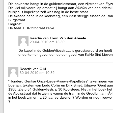
Die bovenste hangt in de guldenvliesstraat, een zijstraat van Ely
Die viel mij vooral op omdat hij hangt aan Ã©Ã©n van een drietal 
huisjes; ‘t kapelletje zelf was nog in de beste staat.
De tweede hang in de koolsteeg, een klein steegje tussen de Rab
Burgstraat.
Gegroet,
De AMATEURfotograaf zelve
Reactie van
Toon Van den Abeele
29-04-2010 om 15:30
De kapel in de GuldenVliesstraat is gerestaureerd en heeft
onderkomen gevonden op een gevel van KaHo Sint-Lieven
Reactie van
C14
30-04-2010 om 10:39
“Honderd Gentse Onze-Lieve-Vrouwe-Kapelletjes” tekeningen van
Boerjan, teksten van Ludo Collin en Dirk Smet, Uitgave “Gent aan
1988. Zie p 54 Guldenvliestr, p 30 Koolsteeg. Niet in het boek het 
de Abdisstraat dat te zien is vanop de tram in de GrootbrittanniÃ
in het boek zijn er na 20 jaar verdwenen? Worden er nog nieuw
?