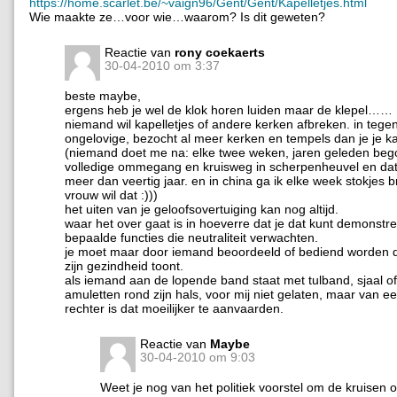
https://home.scarlet.be/~vaign96/Gent/Gent/Kapelletjes.html
Wie maakte ze…voor wie…waarom? Is dit geweten?
Reactie van
rony coekaerts
30-04-2010 om 3:37
beste maybe,
ergens heb je wel de klok horen luiden maar de klepel……
niemand wil kapelletjes of andere kerken afbreken. in tegen
ongelovige, bezocht al meer kerken en tempels dan je je ka
(niemand doet me na: elke twee weken, jaren geleden beg
volledige ommegang en kruisweg in scherpenheuvel en da
meer dan veertig jaar. en in china ga ik elke week stokjes 
vrouw wil dat :)))
het uiten van je geloofsovertuiging kan nog altijd.
waar het over gaat is in hoeverre dat je dat kunt demonstre
bepaalde functies die neutraliteit verwachten.
je moet maar door iemand beoordeeld of bediend worden di
zijn gezindheid toont.
als iemand aan de lopende band staat met tulband, sjaal of 
amuletten rond zijn hals, voor mij niet gelaten, maar van e
rechter is dat moeilijker te aanvaarden.
Reactie van
Maybe
30-04-2010 om 9:03
Weet je nog van het politiek voorstel om de kruisen 