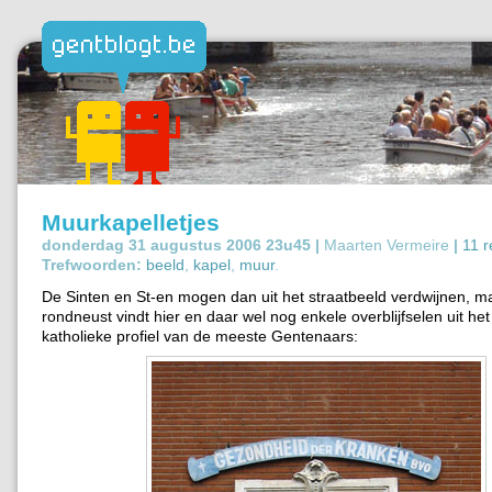
Muurkapelletjes
donderdag 31 augustus 2006 23u45 |
Maarten Vermeire
|
11 r
Trefwoorden:
beeld
,
kapel
,
muur
.
De Sinten en St-en mogen dan uit het straatbeeld verdwijnen, m
rondneust vindt hier en daar wel nog enkele overblijfselen uit he
katholieke profiel van de meeste Gentenaars: