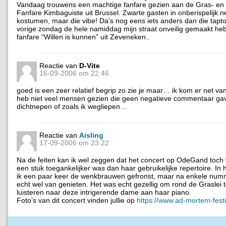
Vandaag trouwens een machtige fanfare gezien aan de Gras- en 
Fanfare Kimbaguiste uit Brussel. Zwarte gasten in onberispelijk n
kostumen, maar die vibe! Da’s nog eens iets anders dan die tapt
vorige zondag de hele namiddag mijn straat onveilig gemaakt heb
fanfare “Willen is kunnen” uit Zeveneken..
Reactie van
D-Vite
16-09-2006 om 22:46
goed is een zeer relatief begrip zo zie je maar… ik kom er net van
heb niet veel mensen gezien die geen negatieve commentaar ga
dichtnepen of zoals ik wegliepen…
Reactie van
Aisling
17-09-2006 om 23:22
Na de feiten kan ik wel zeggen dat het concert op OdeGand toch w
een stuk toegankelijker was dan haar gebruikelijke repertoire. In 
ik een paar keer de wenkbrauwen gefronst, maar na enkele numm
echt wel van genieten. Het was echt gezellig om rond de Graslei t
luisteren naar deze intrigerende dame aan haar piano.
Foto’s van dit concert vinden jullie op
https://www.ad-mortem-fes