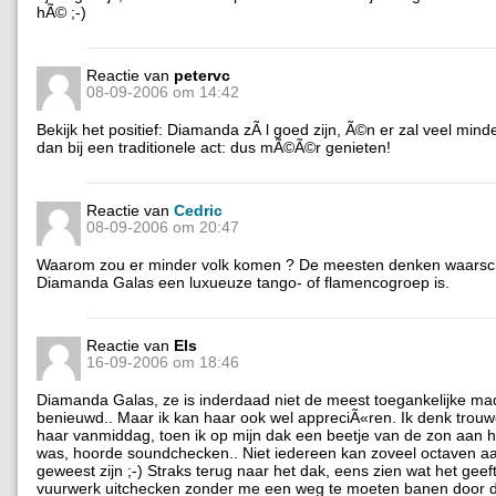
hÃ© ;-)
Reactie van
petervc
08-09-2006 om 14:42
Bekijk het positief: Diamanda zÃ l goed zijn, Ã©n er zal veel mind
dan bij een traditionele act: dus mÃ©Ã©r genieten!
Reactie van
Cedric
08-09-2006 om 20:47
Waarom zou er minder volk komen ? De meesten denken waarschij
Diamanda Galas een luxueuze tango- of flamencogroep is.
Reactie van
Els
16-09-2006 om 18:46
Diamanda Galas, ze is inderdaad niet de meest toegankelijke ma
benieuwd.. Maar ik kan haar ook wel appreciÃ«ren. Ik denk trouw
haar vanmiddag, toen ik op mijn dak een beetje van de zon aan h
was, hoorde soundchecken.. Niet iedereen kan zoveel octaven aan, 
geweest zijn ;-) Straks terug naar het dak, eens zien wat het geef
vuurwerk uitchecken zonder me een weg te moeten banen door d