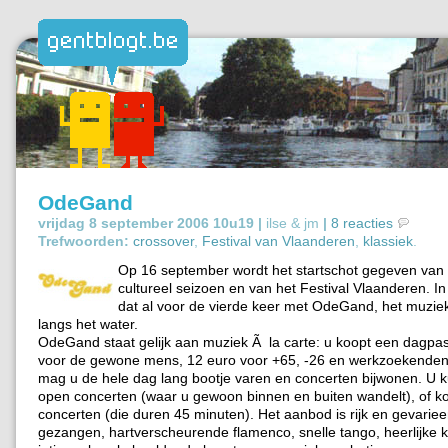
OdeGand
vrijdag 8 september 2006 10u19 |
ilse & jm
|
8 reacties
Trefwoorden:
crossover
,
Festival van Vlaanderen
,
klassiek
.
Op 16 september wordt het startschot gegeven van
cultureel seizoen en van het Festival Vlaanderen. I
dat al voor de vierde keer met OdeGand, het muzie
langs het water.
OdeGand staat gelijk aan muziek Ã la carte: u koopt een dagpa
voor de gewone mens, 12 euro voor +65, -26 en werkzoekende
mag u de hele dag lang bootje varen en concerten bijwonen. U ku
open concerten (waar u gewoon binnen en buiten wandelt), of ko
concerten (die duren 45 minuten). Het aanbod is rijk en gevariee
gezangen, hartverscheurende flamenco, snelle tango, heerlijke k