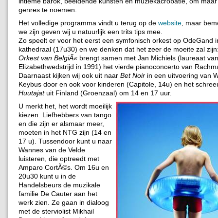
intieme barok, beeldende kunsten en muziekacrobatie, om maar
genres te noemen.
Het volledige programma vindt u terug op de
website
, maar bemo
we zijn geven wij u natuurlijk een trits tips mee.
Zo speelt er voor het eerst een symfonisch orkest op OdeGand i
kathedraal (17u30) en we denken dat het zeer de moeite zal zijn
Orkest van BelgiÃ«
brengt samen met Jan Michiels (laureaat van
Elizabethwedstrijd in 1991) het vierde pianoconcerto van Rachm
Daarnaast kijken wij ook uit naar
Bet Noir
in een uitvoering van 
Keybus door en ook voor kinderen (Capitole, 14u) en het schre
Huutajat
uit Finland (Groenzaal) om 14 en 17 uur.
U merkt het, het wordt moeilijk
kiezen. Liefhebbers van tango
en die zijn er alsmaar meer,
moeten in het NTG zijn (14 en
17 u). Tussendoor kunt u naar
Wannes van de Velde
luisteren, die optreedt met
Amparo CortÃ©s. Om 16u en
20u30 kunt u in de
Handelsbeurs de muzikale
familie De Cauter aan het
werk zien. Ze gaan in dialoog
met de sterviolist Mikhail