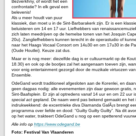
Bezverkhny, of wordt het een
confrontatie? In elk geval een
belevenis!
Als u meer houdt van puur
klassiek, dan moet u in de Sint-Barbarakerk zijn. Er is een klassi
beluisteren om 14 en 17 uur. Liefhebbers van renaissancemuzie
zich laten meedrijven op de hemelse tonen van het Josquin Cap
20u). Zangliefhebbers kunnen terecht in de operastudio of kunne
naar het Haags Vocaal Consort om 14u30 en om 17u30 in de P
(Oude Houtlei). Keuze zat dus.
Maar er is nog meer: diezelfde dag is er cultuurmarkt op de Kout
18.30) en ook op de bootjes zal het aangenaam toeven zijn, wan
voor enig entertainment gezorgd door de muzikale virtuozen van
Ensemble.
OdeGand wordt traditioneel afgesloten aan de Korenlei, en daar
geen dagpas nodig: alle evenementen zijn daar gewoon gratis, ne
Sint-Baafsplein. Er zijn al optredens vanaf 14 uur en om 22 uur i
special act
gepland. De naam werd pas bekend gemaakt en het is
indrukwekkend: de excentrieke diva Diamanda GalÃ¡s brengt een
programma over liefde en dood: “Guilty Guilty Guilty”. Na dit av
op het water, trakteert OdeGand u nog op een spetterend vuurw
Alle info op
https://www.odegand.be
Foto: Festival Van Vlaanderen