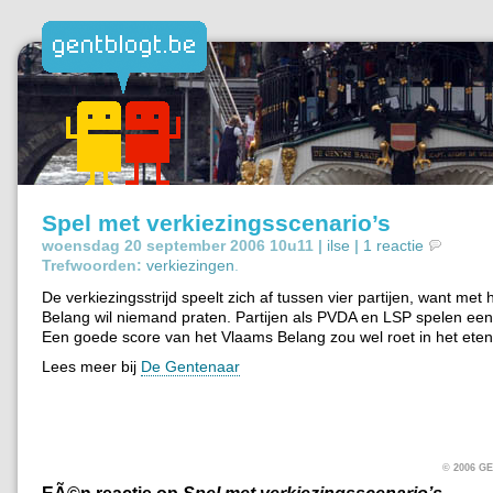
Spel met verkiezingsscenario’s
woensdag 20 september 2006 10u11 |
ilse
|
1 reactie
Trefwoorden:
verkiezingen
.
De verkiezingsstrijd speelt zich af tussen vier partijen, want met
Belang wil niemand praten. Partijen als PVDA en LSP spelen een 
Een goede score van het Vlaams Belang zou wel roet in het eten
Lees meer bij
De Gentenaar
© 2006 
EÃ©n reactie op
Spel met verkiezingsscenario’s