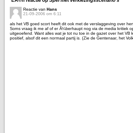
Reactie van
Hans
21-09-2006 om 6:11
als het VB goed scort heeft dit ook met de verslaggeving over he
Soms vraag ik me af of er Ã¼berhaupt nog via de media kritiek o
uitgeoefend. Want alles wat je tot nu toe in de gazet over het VB k
positief, alsof dit een normaal partij is. (Zie de Gentenaar, het Vol