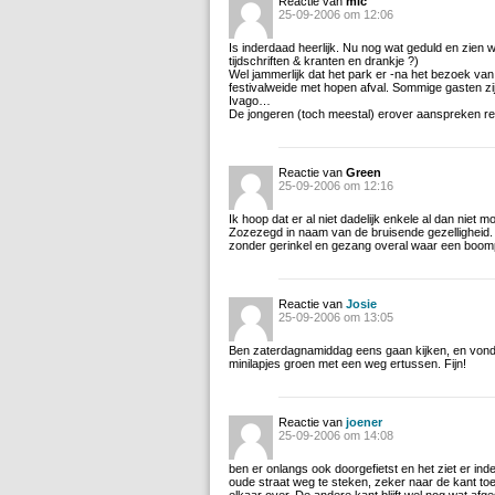
Reactie van
mic
25-09-2006 om 12:06
Is inderdaad heerlijk. Nu nog wat geduld en zien wa
tijdschriften & kranten en drankje ?)
Wel jammerlijk dat het park er -na het bezoek van t
festivalweide met hopen afval. Sommige gasten z
Ivago…
De jongeren (toch meestal) erover aanspreken res
Reactie van
Green
25-09-2006 om 12:16
Ik hoop dat er al niet dadelijk enkele al dan nie
Zozezegd in naam van de bruisende gezelligheid. L
zonder gerinkel en gezang overal waar een boomp
Reactie van
Josie
25-09-2006 om 13:05
Ben zaterdagnamiddag eens gaan kijken, en vond he
minilapjes groen met een weg ertussen. Fijn!
Reactie van
joener
25-09-2006 om 14:08
ben er onlangs ook doorgefietst en het ziet er ind
oude straat weg te steken, zeker naar de kant to