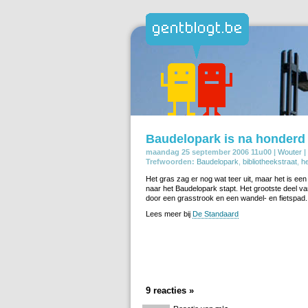
Baudelopark is na honderd 
maandag 25 september 2006 11u00 |
Wouter
|
Trefwoorden:
Baudelopark
,
bibliotheekstraat
,
h
Het gras zag er nog wat teer uit, maar het is ee
naar het Baudelopark stapt. Het grootste deel v
door een grasstrook en een wandel- en fietspad.
Lees meer bij
De Standaard
9 reacties »