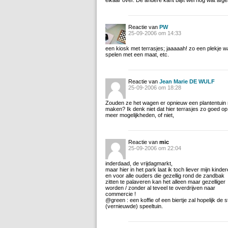
elkaar over. De andere kant blijft wel nog wat afg
Reactie van
PW
25-09-2006 om 14:33
een kiosk met terrasjes; jaaaaah! zo een plekje wa
spelen met een maat, etc.
Reactie van
Jean Marie DE WULF
25-09-2006 om 18:28
Zouden ze het wagen er opnieuw een plantentuin 
maken? Ik denk niet dat hier terrasjes zo goed op
meer mogelijkheden, of niet,
Reactie van
mic
25-09-2006 om 22:04
inderdaad, de vrijdagmarkt,
maar hier in het park laat ik toch liever mijn kind
en voor alle ouders die gezellig rond de zandbak
zitten te palaveren kan het alleen maar gezelliger
worden / zonder al teveel te overdrijven naar
commercie !
@green : een koffie of een biertje zal hopelijk de st
(vernieuwde) speeltuin.