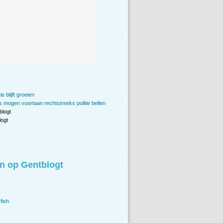
 blijft groeien
s mogen voortaan rechtstreeks politie bellen
blogt
ogt
n op Gentblogt
fish