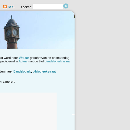
RSS
zoeken:
Het werd door
Wouter
geschreven en op maandag
publiceerd in
Actua
, met de titel
Baudelopark is na
rden mee:
Baudelopark
,
bibliotheekstraat
,
op reageren.