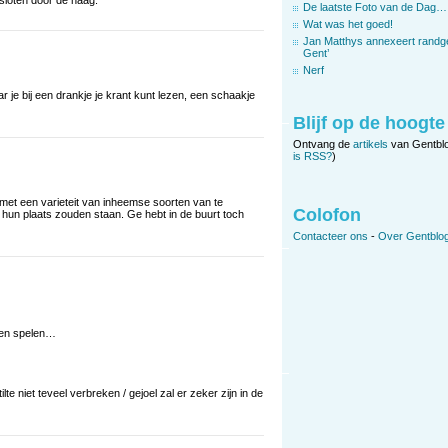
esloten door de haag.
De laatste Foto van de Dag…
Wat was het goed!
Jan Matthys annexeert randg
Gent’
Nerf
r je bij een drankje je krant kunt lezen, een schaakje
Blijf op de hoogte
Ontvang de
artikels
van Gentbl
is RSS?
)
met een varieteit van inheemse soorten van te
Colofon
 hun plaats zouden staan. Ge hebt in de buurt toch
Contacteer ons
-
Over Gentblog
eren spelen…
ilte niet teveel verbreken / gejoel zal er zeker zijn in de