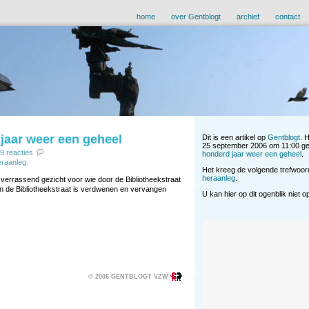
home
over Gentblogt
archief
contact
jaar weer een geheel
Dit is een artikel op
Gentblogt
. 
25 september 2006 om 11:00 ge
9 reacties
honderd jaar weer een geheel
.
eraanleg
.
Het kreeg de volgende trefwoo
heraanleg
.
n verrassend gezicht voor wie door de Bibliotheekstraat
an de Bibliotheekstraat is verdwenen en vervangen
U kan hier op dit ogenblik niet 
© 2006 GENTBLOGT VZW