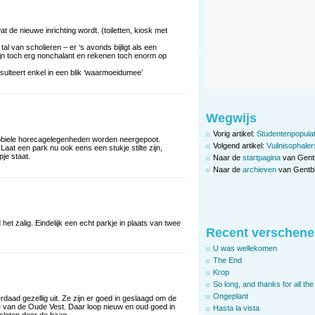
t de nieuwe inrichting wordt. (toiletten, kiosk met
al van scholieren – er ‘s avonds bijligt als een
ijn toch erg nonchalant en rekenen toch enorm op
ulteert enkel in een blik ‘waarmoeidumee’
Wegwijs
Vorig artikel:
Studentenpopulatie
t mobiele horecagelegenheden worden neergepoot.
Volgend artikel:
Vuilnisophaler
aat een park nu ook eens een stukje stilte zijn,
je staat.
Naar de
startpagina
van Gent
Naar de
archieven
van Gentbl
t zalig. Eindelijk een echt parkje in plaats van twee
Recent verschene
U was wellekomen
The End
Krop
So long, and thanks for all the 
Ongeplant
erdaad gezellig uit. Ze zijn er goed in geslaagd om de
e van de Oude Vest. Daar loop nieuw en oud goed in
Hasta la vista