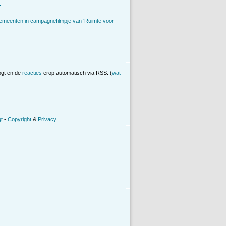
.
emeenten in campagnefilmpje van ‘Ruimte voor
ogt en de
reacties
erop automatisch via RSS. (
wat
t
-
Copyright
&
Privacy