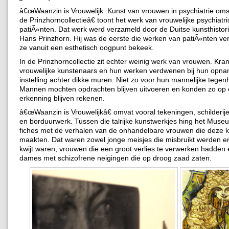
â€œWaanzin is Vrouwelijk: Kunst van vrouwen in psychiatrie om
de Prinzhorncollectieâ€ toont het werk van vrouwelijke psychiatr
patiÃ«nten. Dat werk werd verzameld door de Duitse kunsthistori
Hans Prinzhorn. Hij was de eerste die werken van patiÃ«nten v
ze vanuit een esthetisch oogpunt bekeek.
In de Prinzhorncollectie zit echter weinig werk van vrouwen. Kra
vrouwelijke kunstenaars en hun werken verdwenen bij hun opna
instelling achter dikke muren. Niet zo voor hun mannelijke tegen
Mannen mochten opdrachten blijven uitvoeren en konden zo op 
erkenning blijven rekenen.
â€œWaanzin is Vrouwelijkâ€ omvat vooral tekeningen, schilderijen
en borduurwerk. Tussen die talrijke kunstwerkjes hing het Museu
fiches met de verhalen van de onhandelbare vrouwen die deze 
maakten. Dat waren zowel jonge meisjes die misbruikt werden e
kwijt waren, vrouwen die een groot verlies te verwerken hadden
dames met schizofrene neigingen die op droog zaad zaten.