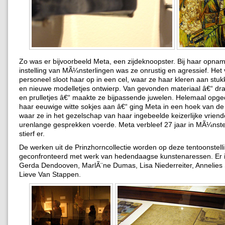
Zo was er bijvoorbeeld Meta, een zijdeknoopster. Bij haar opnam
instelling van MÃ¼nsterlingen was ze onrustig en agressief. Het
personeel sloot haar op in een cel, waar ze haar kleren aan stu
en nieuwe modelletjes ontwierp. Van gevonden materiaal â€“ dr
en prulletjes â€“ maakte ze bijpassende juwelen. Helemaal opged
haar eeuwige witte sokjes aan â€“ ging Meta in een hoek van de 
waar ze in het gezelschap van haar ingebeelde keizerlijke vriend
urenlange gesprekken voerde. Meta verbleef 27 jaar in MÃ¼nste
stierf er.
De werken uit de Prinzhorncollectie worden op deze tentoonstell
geconfronteerd met werk van hedendaagse kunstenaressen. Er 
Gerda Dendooven, MarlÃ¨ne Dumas, Lisa Niederreiter, Annelies
Lieve Van Stappen.