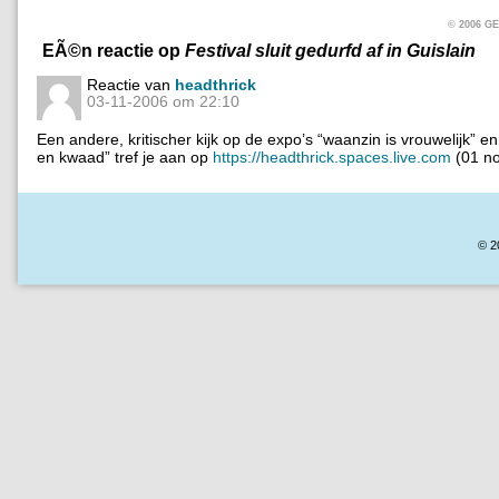
© 2006 
EÃ©n reactie op
Festival sluit gedurfd af in Guislain
Reactie van
headthrick
03-11-2006 om 22:10
Een andere, kritischer kijk op de expo’s “waanzin is vrouwelijk” en
en kwaad” tref je aan op
https://headthrick.spaces.live.com
(01 n
© 2