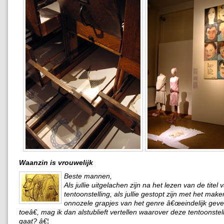
Waanzin is vrouwelijk
Beste mannen,
Als jullie uitgelachen zijn na het lezen van de titel
tentoonstelling, als jullie gestopt zijn met het mak
onnozele grapjes van het genre â€œeindelijk geve
toeâ€, mag ik dan alstublieft vertellen waarover deze tentoonstel
gaat? â€¦