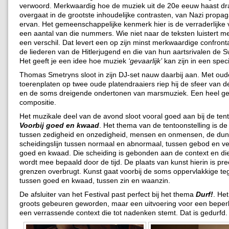
verwoord. Merkwaardig hoe de muziek uit de 20e eeuw haast dr
overgaat in de grootste inhoudelijke contrasten, van Nazi propag
ervan. Het gemeenschappelijke kenmerk hier is de verraderlijke v
een aantal van die nummers. Wie niet naar de teksten luistert me
een verschil. Dat levert een op zijn minst merkwaardige confront
de liederen van de Hitlerjugend en die van hun aartsrivalen de 
Het geeft je een idee hoe muziek
‘gevaarlijk’
kan zijn in een speci
Thomas Smetryns sloot in zijn DJ-set nauw daarbij aan. Met oud
toerenplaten op twee oude platendraaiers riep hij de sfeer van de
en de soms dreigende ondertonen van marsmuziek. Een heel g
compositie.
Het muzikale deel van de avond sloot vooral goed aan bij de tent
Voorbij goed en kwaad
. Het thema van de tentoonstelling is d
tussen zedigheid en onzedigheid, mensen en onmensen, de du
scheidingslijn tussen normaal en abnormaal, tussen gebod en v
goed en kwaad. Die scheiding is gebonden aan de context en di
wordt mee bepaald door de tijd. De plaats van kunst hierin is pre
grenzen overbrugt. Kunst gaat voorbij de soms oppervlakkige te
tussen goed en kwaad, tussen zin en waanzin.
De afsluiter van het Festival past perfect bij het thema
Durf!
. Het
groots gebeuren geworden, maar een uitvoering voor een beperk
een verrassende context die tot nadenken stemt. Dat is gedurfd.