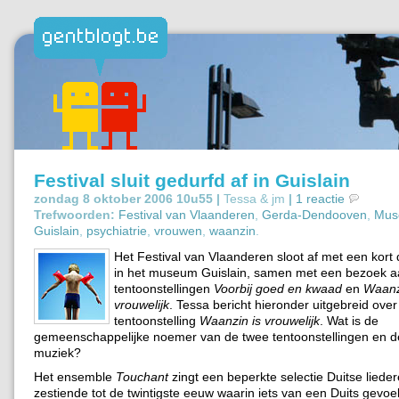
Festival sluit gedurfd af in Guislain
zondag 8 oktober 2006 10u55 |
Tessa & jm
|
1 reactie
Trefwoorden:
Festival van Vlaanderen
,
Gerda-Dendooven
,
Mus
Guislain
,
psychiatrie
,
vrouwen
,
waanzin
.
Het Festival van Vlaanderen sloot af met een kort
in het museum Guislain, samen met een bezoek a
tentoonstellingen
Voorbij goed en kwaad
en
Waanz
vrouwelijk
. Tessa bericht hieronder uitgebreid over
tentoonstelling
Waanzin is vrouwelijk
. Wat is de
gemeenschappelijke noemer van de twee tentoonstellingen en 
muziek?
Het ensemble
Touchant
zingt een beperkte selectie Duitse liede
zestiende tot de twintigste eeuw waarin iets van een Duits gevoe