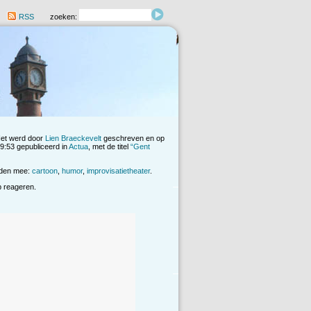
RSS
zoeken:
Het werd door
Lien Braeckevelt
geschreven en op
9:53 gepubliceerd in
Actua
, met de titel
“Gent
rden mee:
cartoon
,
humor
,
improvisatietheater
.
op reageren.