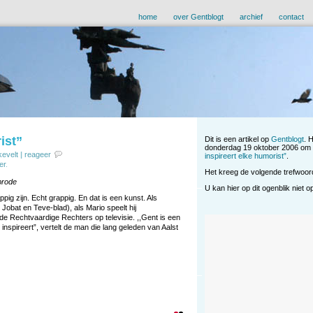
home
over Gentblogt
archief
contact
ist”
Dit is een artikel op
Gentblogt
. 
donderdag 19 oktober 2006 om 
kevelt
|
reageer
inspireert elke humorist”
.
er
.
Het kreeg de volgende trefwoo
brode
U kan hier op dit ogenblik niet 
ig zijn. Echt grappig. En dat is een kunst. Als
Jobat en Teve-blad), als Mario speelt hij
r de Rechtvaardige Rechters op televisie. ,,Gent is een
spireert”, vertelt de man die lang geleden van Aalst