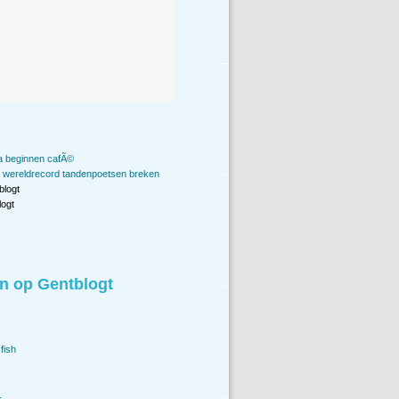
a beginnen cafÃ©
 wereldrecord tandenpoetsen breken
blogt
ogt
n op Gentblogt
fish
.