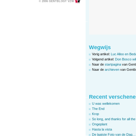
© 2006 GENTBLOGT VZW
Wegwijs
Vorig artikel:
Luc Alloo en Bed
Volgend artikel:
Don Bosco wil
Naar de
startpagina
van Gent
Naar de
archieven
van Gentbl
Recent verschene
U was wellekomen
The End
Krop
So long, and thanks for all the 
Ongeplant
Hasta la vista
De laatste Foto van de Dag…