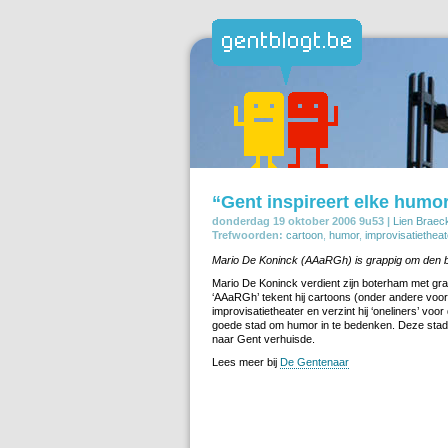
“Gent inspireert elke humor
donderdag 19 oktober 2006 9u53 |
Lien Braec
Trefwoorden:
cartoon
,
humor
,
improvisatietheat
Mario De Koninck (AAaRGh) is grappig om den 
Mario De Koninck verdient zijn boterham met grapp
‘AAaRGh’ tekent hij cartoons (onder andere voor 
improvisatietheater en verzint hij ‘oneliners’ voo
goede stad om humor in te bedenken. Deze stad in
naar Gent verhuisde.
Lees meer bij
De Gentenaar