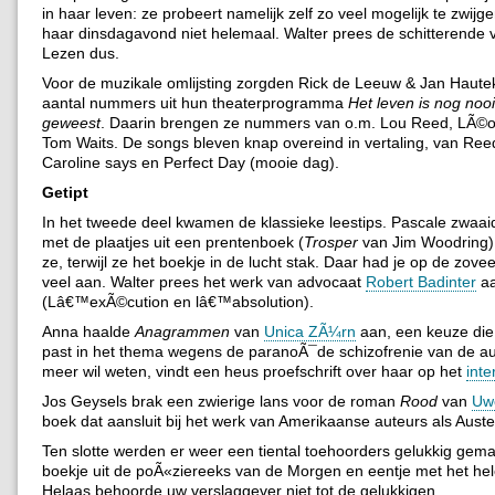
in haar leven: ze probeert namelijk zelf zo veel mogelijk te zwijge
haar dinsdagavond niet helemaal. Walter prees de schitterende v
Lezen dus.
Voor de muzikale omlijsting zorgden Rick de Leeuw & Jan Haute
aantal nummers uit hun theaterprogramma
Het leven is nog noo
geweest
. Daarin brengen ze nummers van o.m. Lou Reed, LÃ©
Tom Waits. De songs bleven knap overeind in vertaling, van Ree
Caroline says en Perfect Day (mooie dag).
Getipt
In het tweede deel kwamen de klassieke leestips. Pascale zwaai
met de plaatjes uit een prentenboek (
Trosper
van Jim Woodring). 
ze, terwijl ze het boekje in de lucht stak. Daar had je op de zoveel
veel aan. Walter prees het werk van advocaat
Robert Badinter
a
(Lâ€™exÃ©cution en lâ€™absolution).
Anna haalde
Anagrammen
van
Unica ZÃ¼rn
aan, een keuze di
past in het thema wegens de paranoÃ¯de schizofrenie van de au
meer wil weten, vindt een heus proefschrift over haar op het
inte
Jos Geysels brak een zwierige lans voor de roman
Rood
van
Uw
boek dat aansluit bij het werk van Amerikaanse auteurs als Auste
Ten slotte werden er weer een tiental toehoorders gelukkig gem
boekje uit de poÃ«ziereeks van de Morgen en eentje met het hel
Helaas behoorde uw verslaggever niet tot de gelukkigen.