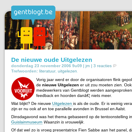
De nieuwe oude Uitgelezen
donderdag 23 november 2006 9u09 |
jm
|
3 reacties
Trefwoorden:
literatuur
,
uitgelezen
.
Vorig jaar werd er door de organisatoren flink gepo
de
nieuwe Uitgelezen
er uit zou moeten zien. Ook
medewerkers van Gentblogt werden aangesproken
feedback en hoorden danâ€¦ niets meer.
Wat blijkt? De nieuwe
Uitgelezen
is als de oude. Er is weinig ver
zijn er nu ook af en toe parallelle avonden in Brussel en Aalst.
Dinsdagavond was het thema gebaseerd op de tentoonstelling in
Guislainmuseum
Waanzin is vrouwelijk
.
Of dat wel zo is vroeg presentatrice Fien Sabbe aan het panel, 