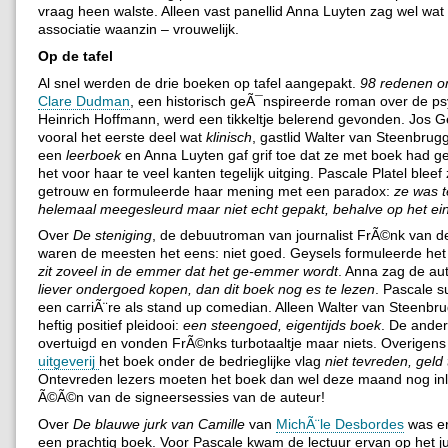
vraag heen walste. Alleen vast panellid Anna Luyten zag wel wat 
associatie waanzin – vrouwelijk.
Op de tafel
Al snel werden de drie boeken op tafel aangepakt.
98 redenen om
Clare Dudman
, een historisch geÃ¯nspireerde roman over de ps
Heinrich Hoffmann, werd een tikkeltje belerend gevonden. Jos 
vooral het eerste deel wat
klinisch
, gastlid Walter van Steenbrug
een
leerboek
en Anna Luyten gaf grif toe dat ze met boek had ge
het voor haar te veel kanten tegelijk uitging. Pascale Platel bleef 
getrouw en formuleerde haar mening met een paradox:
ze was t
helemaal meegesleurd maar niet echt gepakt, behalve op het ei
Over
De steniging
, de debuutroman van journalist FrÃ©nk van d
waren de meesten het eens: niet goed. Geysels formuleerde het 
zit zoveel in de emmer dat het ge-emmer wordt
. Anna zag de au
liever ondergoed kopen, dan dit boek nog es te lezen
. Pascale 
een carriÃ¨re als stand up comedian. Alleen Walter van Steenbr
heftig positief pleidooi:
een steengoed, eigentijds boek
. De ander
overtuigd en vonden FrÃ©nks turbotaaltje maar niets. Overigens
uitgeverij
het boek onder de bedrieglijke vlag
niet tevreden, geld
Ontevreden lezers moeten het boek dan wel deze maand nog in
Ã©Ã©n van de signeersessies van de auteur!
Over
De blauwe jurk van Camille
van
MichÃ¨le Desbordes
was er
een prachtig boek. Voor Pascale kwam de lectuur ervan op het 