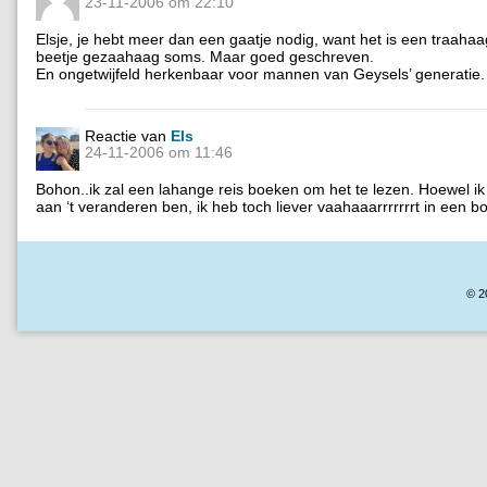
23-11-2006 om 22:10
Elsje, je hebt meer dan een gaatje nodig, want het is een traaha
beetje gezaahaag soms. Maar goed geschreven.
En ongetwijfeld herkenbaar voor mannen van Geysels’ generatie.
Reactie van
Els
24-11-2006 om 11:46
Bohon..ik zal een lahange reis boeken om het te lezen. Hoewel i
aan ‘t veranderen ben, ik heb toch liever vaahaaarrrrrrrt in een b
© 2