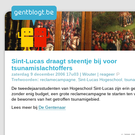
Sint-Lucas draagt steentje bij voor
tsunamislachtoffers
zaterdag 9 december 2006 17u03 |
Wouter
|
reageer
Trefwoorden:
reclamecampagne
,
Sint-Lucas Hogeschool
,
tsun
De tweedejaarsstudenten van Hogeschool Sint-Lucas zijn erin g
zonder enig budget, een grote reclamecampagne te starten ten 
de bewoners van het getroffen tsunamigebied.
Lees meer bij
De Gentenaar
© 2006 