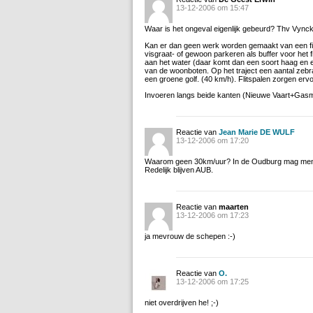
13-12-2006 om 15:47
Waar is het ongeval eigenlijk gebeurd? Thv Vynck
Kan er dan geen werk worden gemaakt van een fi
visgraat- of gewoon parkeren als buffer voor het 
aan het water (daar komt dan een soort haag en 
van de woonboten. Op het traject een aantal zebr
een groene golf. (40 km/h). Flitspalen zorgen er
Invoeren langs beide kanten (Nieuwe Vaart+Gasm
Reactie van
Jean Marie DE WULF
13-12-2006 om 17:20
Waarom geen 30km/uur? In de Oudburg mag men
Redelijk blijven AUB.
Reactie van
maarten
13-12-2006 om 17:23
ja mevrouw de schepen :-)
Reactie van
O.
13-12-2006 om 17:25
niet overdrijven he! ;-)