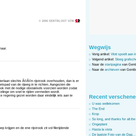
© 2006 GENTBLOGT VZW
Wegwijs
naar.
Vorig artikel:
Vlott spoelt aan 
Volgend artikel:
Sloeg grafsche
Naar de
startpagina
van Gent
Naar de
archieven
van Gentbl
erlaan slechts Ã©Ã©n rijstrook overhouden, dan is er
etspad van de rijweg in te richten. Aangezien die
ook met de nodige obstakkels voorzien worden zodat
kelinge om snel te rijden vermeden wordt.
 regering gezet worden daar eindelijk iets aan te
Recent verschene
U was wellekomen
The End
Krop
So long, and thanks for all the 
Ongeplant
krijgen en de ene rijstrook zit vol filerijdende
Hasta la vista
De laatste Foto van de Dag…