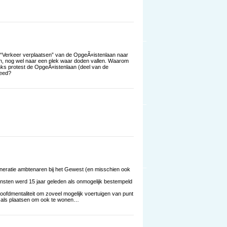
l. “Verkeer verplaatsen” van de OpgeÃ«istenlaan naar
n, nog wel naar een plek waar doden vallen. Waarom
nks protest de OpgeÃ«istenlaan (deel van de
reed?
eneratie ambtenaren bij het Gewest (en misschien ook
ten werd 15 jaar geleden als onmogelijk bestempeld
hoofdmentaliteit om zoveel mogelijk voertuigen van punt
en als plaatsen om ook te wonen…