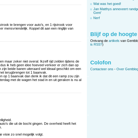
Wat was het goed!
Jan Matthys annexeert randg
Gent’
Nerf
strook te brengen voor auto’s, en 1 rijstrook voor
 mensvriendelijk. Koppel dit aan een ringlijn van
Blijf op de hoogte
Ontvang de
artikels
van Gentbl
is RSS?
)
 maar zeker niet overal. Ikzelf rijd zelden tijdens de
Colofon
dus ik heb geen idee hoeveel verkeer er zich dan op
zijn beide banen uiteraard wel ideaal geschikt om een
Contacteer ons
-
Over Gentblog
 het terugbrengen tot 1 baanvak.
en op 1 baanvak dan denk ik dat dit een ramp zou zijn
erdag met de wagen het stad in en uit geraken is nu al
ligheid.
o’s die uit de bocht gingen. De overheid heeft het
n.
 je visie zo snel mogelijk volgt.