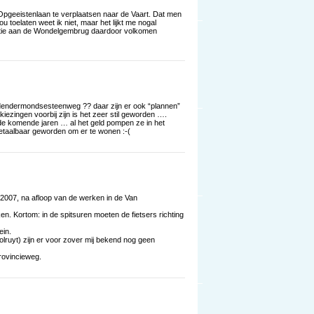
Opgeeistenlaan te verplaatsen naar de Vaart. Dat men
toelaten weet ik niet, maar het lijkt me nogal
tuatie aan de Wondelgembrug daardoor volkomen
e dendermondsesteenweg ?? daar zijn er ook “plannen”
iezingen voorbij zijn is het zeer stil geworden ….
 de komende jaren … al het geld pompen ze in het
etaalbaar geworden om er te wonen :-(
2007, na afloop van de werken in de Van
en. Kortom: in de spitsuren moeten de fietsers richting
ein.
lruyt) zijn er voor zover mij bekend nog geen
provincieweg.