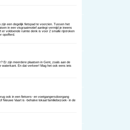
zijn een degelijk fietspad te voorzien. Tussen het
sen in een visgraatmotief aanlegt vermijd je ineens
t er voldoende ruimte denk is voor 2 smalle rijstroken
r opofferd.
 Er zijn meerdere plaatsen in Gent, zoals aan de
 waterkant. En dat verkeer! Mag het ook eens iets
brug ook in een fietsers- en voetgangersdoorgang
of Nieuwe Vaart is -behalve lokaal familiebezoek- in de