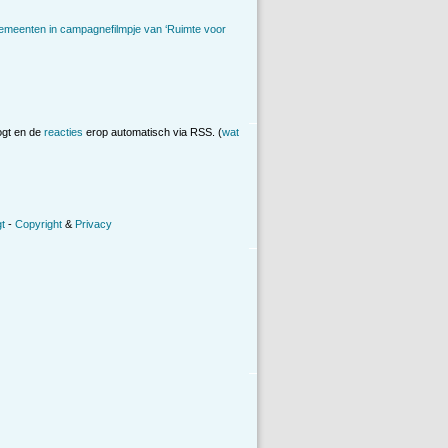
emeenten in campagnefilmpje van ‘Ruimte voor
ogt en de
reacties
erop automatisch via RSS. (
wat
t
-
Copyright
&
Privacy