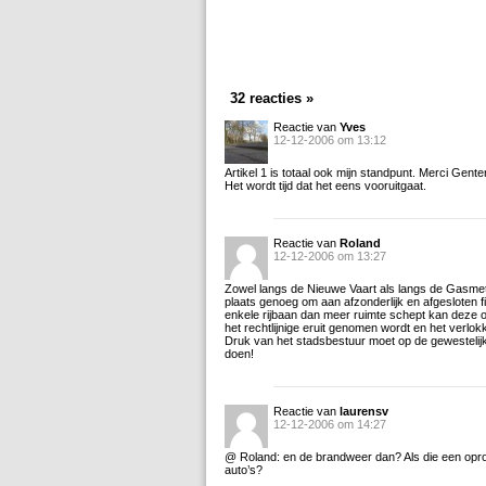
32 reacties »
Reactie van
Yves
12-12-2006 om 13:12
Artikel 1 is totaal ook mijn standpunt. Merci Gente
Het wordt tijd dat het eens vooruitgaat.
Reactie van
Roland
12-12-2006 om 13:27
Zowel langs de Nieuwe Vaart als langs de Gasmet
plaats genoeg om aan afzonderlijk en afgesloten fi
enkele rijbaan dan meer ruimte schept kan deze 
het rechtlijnige eruit genomen wordt en het verlok
Druk van het stadsbestuur moet op de gewestelijke
doen!
Reactie van
laurensv
12-12-2006 om 14:27
@ Roland: en de brandweer dan? Als die een oproep 
auto’s?