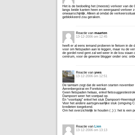
Het is de bedoeling het (meeste) verkeer van de 
langs beide kanten heen en weergaand verkeer zou 
onwaarschijnlijk. Alleen al omdat de verkeerssi
geblokkeerd zou geraken.
Reactie van
maarten
13-12-2006 om 12:45
heeft er al eens iemand proberen te fietsen in d
voor om fietspaden aan te leggen, maar nu de verk
de gordel rond gent zal wel weer in de kou staan
centrum, voor de gewone blogger onder ons: onb
Reactie van
yves
13-12-2006 om 12:51
De tamtam zegt dat de werken starten november 
Aerenbergstrat en Forelstraat.
Geen fietspaden helaas, enkel fietssuggestiestrok
Dampoort weer het voetpad op.
En “voorlopig” enkel het stuk Dampoort-Heernispl
Voor het andere aartsgevaarlijke stuk (omgving Co
kredieten toegekend.
Om het overzichtelijk te houden ( ;) ): het is een 
Reactie van
Lien
13-12-2006 om 13:13