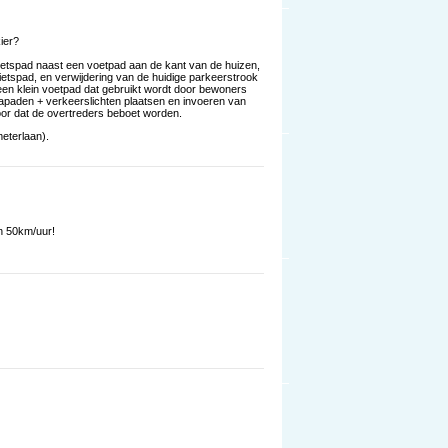
ier?
etspad naast een voetpad aan de kant van de huizen,
fietspad, en verwijdering van de huidige parkeerstrook
een klein voetpad dat gebruikt wordt door bewoners
apaden + verkeerslichten plaatsen en invoeren van
voor dat de overtreders beboet worden.
eterlaan).
 50km/uur!