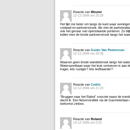
Reactie van
Wouter
12-12-2006 om 20:29
Het lijkt me beter om langs de kant waar woningen 
voetpad en parkeerstrook. Als met de parkeerplaat
ook het gevaar van openslaande portieren. Zo blijf
indien men de brede parkeerstrook langs het wate
Reactie van
Guido Van Peeterssen
12-12-2006 om 20:36
Waarom geen brede wandelstrook langs het water?
Watersportbaan waar het leuk vertoeven is aan de
trager, iets rustiger? Iets leefbaarder?
Reactie van
Cedric
12-12-2006 om 21:23
“Bruggen naar het Rabot” voorziet naast de tram
dacht ik. Een fietserstrafiek via de Gasmeterlaan 
toekomst zinloos.
Reactie van
Roland
13-12-2006 om 0:25