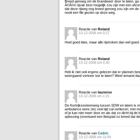
Breed genoeg om de brandweer door te laten, ga m
Ã©Ã©n rijvak best mogelijk zou zijn met een afzond
dat deze rijweg nog breed genoeg zou zijn om de hu
nooit een file gezien op deze weg.
Reactie van
Roland
13-12-2006 om 0:27
Heel goed idee, maar alle rijstroken dan wel go
Reactie van
Roland
13-12-2006 om 0:30
Heb ik niet ooit ergens gelezen dat er plannen b
weergaand verkeer toe te laten? Weet iemand da
Reactie van
laurensv
13-12-2006 om 1:21
De Kortrijksesteenweg tussen SDW en latem is maa
ambulance eens (te) veel tijd zal verliezen; met m
of je kan niet meer door en als dat zo dicht bij de
oplossing (eventueel een fietspad zo breed dat de
Reactie van
Cedric
13-12-2006 om 11:04