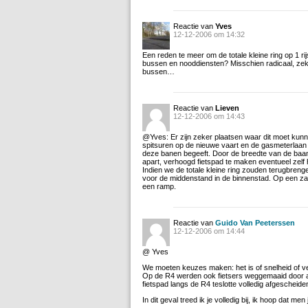
Reactie van
Yves
12-12-2006 om 14:32
Een reden te meer om de totale kleine ring op 1 rij
bussen en nooddiensten? Misschien radicaal, zeker
bussen…
Reactie van
Lieven
12-12-2006 om 14:43
@Yves: Er zijn zeker plaatsen waar dit moet kunnen
spitsuren op de nieuwe vaart en de gasmeterlaan 
deze banen begeeft. Door de breedte van de baan 
apart, verhoogd fietspad te maken eventueel zelf
Indien we de totale kleine ring zouden terugbreng
voor de middenstand in de binnenstad. Op een zat
een ramp.
Reactie van
Guido Van Peeterssen
12-12-2006 om 14:44
@ Yves
We moeten keuzes maken: het is of snelheid of vei
Op de R4 werden ook fietsers weggemaaid door aut
fietspad langs de R4 teslotte volledig afgescheide
In dit geval treed ik je volledig bij, ik hoop dat men