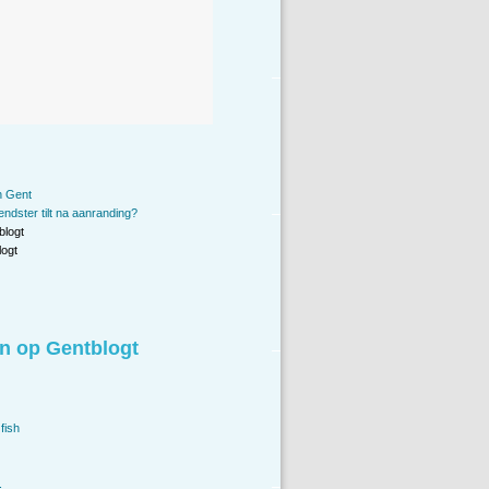
in Gent
ndster tilt na aanranding?
blogt
ogt
n op Gentblogt
fish
.