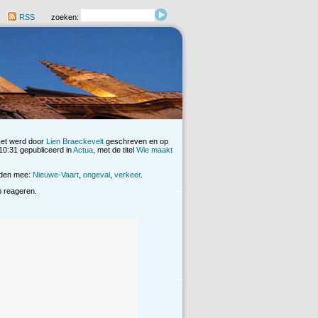
RSS
zoeken:
Het werd door
Lien Braeckevelt
geschreven en op
0:31 gepubliceerd in
Actua
, met de titel
Wie maakt
rden mee:
Nieuwe-Vaart
,
ongeval
,
verkeer
.
op reageren.