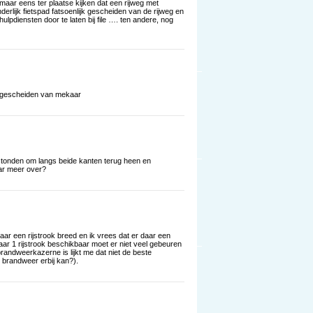
aar eens ter plaatse kijken dat een rijweg met
erlijk fietspad fatsoenlijk gescheiden van de rijweg en
lpdiensten door te laten bij file …. ten andere, nog
ed gescheiden van mekaar
estonden om langs beide kanten terug heen en
ar meer over?
r een rijstrook breed en ik vrees dat er daar een
aar 1 rijstrook beschikbaar moet er niet veel gebeuren
 brandweerkazerne is lijkt me dat niet de beste
 brandweer erbij kan?).