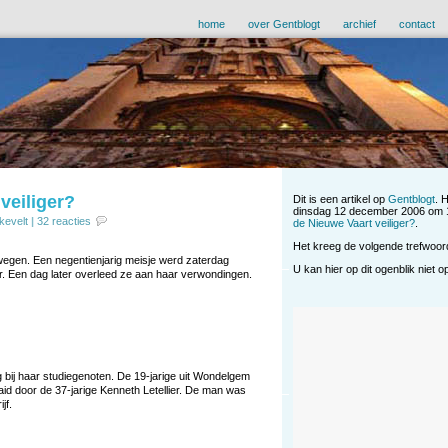
home
over Gentblogt
archief
contact
veiliger?
Dit is een artikel op
Gentblogt
. 
dinsdag 12 december 2006 om 1
kevelt
|
32 reacties
de Nieuwe Vaart veiliger?
.
Het kreeg de volgende trefwoo
 wegen. Een negentienjarig meisje werd zaterdag
U kan hier op dit ogenblik niet 
. Een dag later overleed ze aan haar verwondingen.
 bij haar studiegenoten. De 19-jarige uit Wondelgem
 door de 37-jarige Kenneth Letellier. De man was
jf.