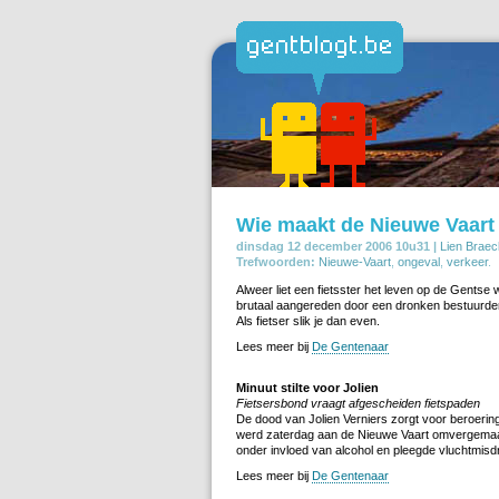
Wie maakt de Nieuwe Vaart 
dinsdag 12 december 2006 10u31 |
Lien Braec
Trefwoorden:
Nieuwe-Vaart
,
ongeval
,
verkeer
.
Alweer liet een fietsster het leven op de Gentse
brutaal aangereden door een dronken bestuurder
Als fietser slik je dan even.
Lees meer bij
De Gentenaar
Minuut stilte voor Jolien
Fietsersbond vraagt afgescheiden fietspaden
De dood van Jolien Verniers zorgt voor beroering
werd zaterdag aan de Nieuwe Vaart omvergemaaid
onder invloed van alcohol en pleegde vluchtmisdri
Lees meer bij
De Gentenaar