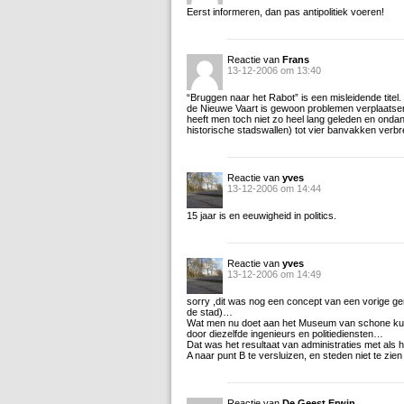
Eerst informeren, dan pas antipolitiek voeren!
Reactie van
Frans
13-12-2006 om 13:40
“Bruggen naar het Rabot” is een misleidende tite
de Nieuwe Vaart is gewoon problemen verplaatse
heeft men toch niet zo heel lang geleden en onda
historische stadswallen) tot vier banvakken verb
Reactie van
yves
13-12-2006 om 14:44
15 jaar is en eeuwigheid in politics.
Reactie van
yves
13-12-2006 om 14:49
sorry ,dit was nog een concept van een vorige g
de stad)…
Wat men nu doet aan het Museum van schone kuns
door diezelfde ingenieurs en politiediensten…
Dat was het resultaat van administraties met als 
A naar punt B te versluizen, en steden niet te zi
Reactie van
De Geest Erwin