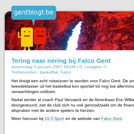
Tering naar nering bij Falco Gent
woensdag 3 januari 2007 10u46 |
D.
|
reageer
Trefwoorden:
basketbal
,
Falco
.
Het dreigt een echt rotseizoen te worden voor Falco Gent. De a
tweedeklasser uit het basketbal kon sportief tot nog toe allermin
verwachtingen voldoen.
Nadat eerder al coach Paul Vervaeck en de Amerikaan Eric Will
doorgestuurd, ziet de club zich nu ook genoodzaakt om de finan
afspraken met de andere spelers te herzien.
Meer hierover bij
GLS Sport
en de website van
Falco Gent
.