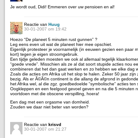
Je wordt oud, Didi! Emmeren over uw pensioen en al!
Reactie van
Huug
30-01-2007 om 19:42
Hoezo “De planeet 5 minuten rust gunnen” ?
Leg eens even uit wat de planeet hier mee opschiet.
Eigenlijk protesteer je voornamelijk (in eeuwen gezien een paar m
kort) tegen je eigen stroomgebruik.
Een tijdje geleden moesten we ook al allemaal tegelijk klaarkome
“goede vrede”. Misschien als ze al dat soort stupide acties nou 
combineren dat het dan gaat werken en zo hebben we elke dag w
Zoals die acties om Afrika uit het slop te halen. Zeker 50 jaar zij
bezig. Als er Ã©Ã©n continent is die allang de afgrond in gedonde
het Afrika wel, al die zgz. goedbedoelde “symbolische” acties ten s
Oogkleppen en een feelgood gevoel geven en na die 5 minuten rus
voortdoen met die obscene verspilling, hoera!
Een dag met een orgasme van domheid.
Zouden we daar niet beter van worden?
Reactie van
krisvd
30-01-2007 om 21:27