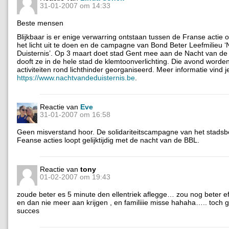
31-01-2007 om 14:33
Beste mensen
Blijkbaar is er enige verwarring ontstaan tussen de Franse actie
het licht uit te doen en de campagne van Bond Beter Leefmilieu 
Duisternis’. Op 3 maart doet stad Gent mee aan de Nacht van de 
dooft ze in de hele stad de klemtoonverlichting. Die avond worden 
activiteiten rond lichthinder georganiseerd. Meer informatie vind j
https://www.nachtvandeduisternis.be
.
Reactie van
Eve
31-01-2007 om 16:58
Geen misverstand hoor. De solidariteitscampagne van het stadsb
Feanse acties loopt gelijktijdig met de nacht van de BBL.
Reactie van
tony
01-02-2007 om 19:43
zoude beter es 5 minute den ellentriek aflegge… zou nog beter 
en dan nie meer aan krijgen , en familiiie misse hahaha….. toch g
succes