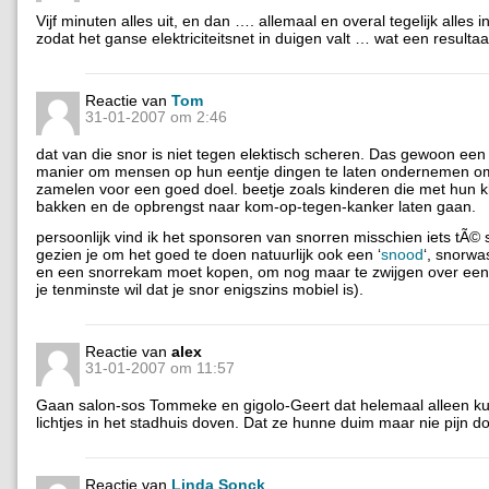
Vijf minuten alles uit, en dan …. allemaal en overal tegelijk alles 
zodat het ganse elektriciteitsnet in duigen valt … wat een resultaa
Reactie van
Tom
31-01-2007 om 2:46
dat van die snor is niet tegen elektisch scheren. Das gewoon een
manier om mensen op hun eentje dingen te laten ondernemen om 
zamelen voor een goed doel. beetje zoals kinderen die met hun k
bakken en de opbrengst naar kom-op-tegen-kanker laten gaan.
persoonlijk vind ik het sponsoren van snorren misschien iets tÃ© si
gezien je om het goed te doen natuurlijk ook een ‘
snood
‘, snorwa
en een snorrekam moet kopen, om nog maar te zwijgen over een s
je tenminste wil dat je snor enigszins mobiel is).
Reactie van
alex
31-01-2007 om 11:57
Gaan salon-sos Tommeke en gigolo-Geert dat helemaal alleen ku
lichtjes in het stadhuis doven. Dat ze hunne duim maar nie pijn d
Reactie van
Linda Sonck