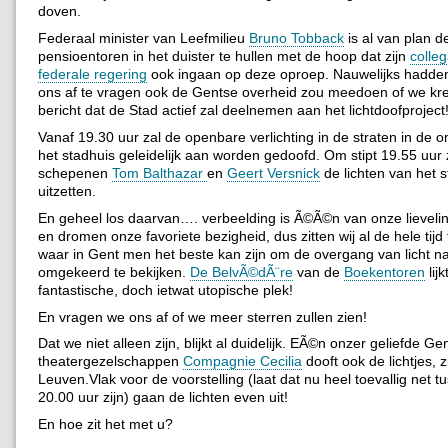
doven.
Federaal minister van Leefmilieu
Bruno Tobback
is al van plan d
pensioentoren in het duister te hullen met de hoop dat zijn
colle
federale regering
ook ingaan op deze oproep. Nauwelijks hadden
ons af te vragen ook de Gentse overheid zou meedoen of we kre
bericht dat de Stad actief zal deelnemen aan het lichtdoofproject
Vanaf 19.30 uur zal de openbare verlichting in de straten in de
het stadhuis geleidelijk aan worden gedoofd. Om stipt 19.55 uur 
schepenen
Tom Balthazar
en
Geert Versnick
de lichten van het 
uitzetten.
En geheel los daarvan…. verbeelding is Ã©Ã©n van onze lievel
en dromen onze favoriete bezigheid, dus zitten wij al de hele tij
waar in Gent men het beste kan zijn om de overgang van licht n
omgekeerd te bekijken.
De BelvÃ©dÃ¨re
van de
Boekentoren
lij
fantastische, doch ietwat utopische plek!
En vragen we ons af of we meer sterren zullen zien!
Dat we niet alleen zijn, blijkt al duidelijk. EÃ©n onzer geliefde Ge
theatergezelschappen
Compagnie Cecilia
dooft ook de lichtjes, zi
Leuven.Vlak voor de voorstelling (laat dat nu heel toevallig net 
20.00 uur zijn) gaan de lichten even uit!
En hoe zit het met u?