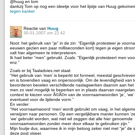
@huug en tom
dankzij Tom op nog een ideetje voor het lijstje van Huug gekome
tegen kanker
Reactie van
Huug
30-01-2007 om 22:42
Noot: het gebruik van “je” in de zin: “Eigenlijk protesteer je voorna
eeuwen gezien een paar milliseconden kort) tegen je eigen stroo
valt hier algemeen te interpreteren.
Ik had beter “men” gebruikt. Zoals: “Eigenlijk protesteert men vo
enz.”
Zoals er bij Taaladvies.net staat:
“Het gebruik van ‘men’ is beperkt tot formeel, meestal geschreven
en is bovendien vaag en onpersoonlijk. Om de levendigheid van t
bevorderen bevelen verschillende naslagwerken daarom aan het 
men zo veel mogelijk te beperken en in plaats daarvan naargela
context te kiezen voor Ã©Ã©n van de voornaamwoorden ‘je’, ‘we’ of
eventueel voor de lijdende vorm.”
En verder:
“Het voornaamwoord ‘men’ wordt gebruikt om vaag, in het algem
verwijzen naar personen. Op een vergelijkbare manier kunnen ‘ze’,
‘we’ gebruikt worden, wat niet wil zeggen dat alle hier genoemde
voornaamwoorden zonder meer door elkaar te gebruiken zijn.”
Mijn foutje dus, waarmee ik in mijn betoog zeker niet met “je” de s
deze post viseer.