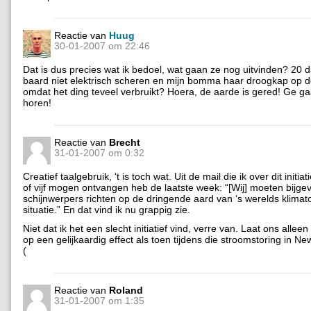
Reactie van
Huug
30-01-2007 om 22:46
Dat is dus precies wat ik bedoel, wat gaan ze nog uitvinden? 20 
baard niet elektrisch scheren en mijn bomma haar droogkap op de
omdat het ding teveel verbruikt? Hoera, de aarde is gered! Ge ga
horen!
Reactie van
Brecht
31-01-2007 om 0:32
Creatief taalgebruik, ‘t is toch wat. Uit de mail die ik over dit initiat
of vijf mogen ontvangen heb de laatste week: “[Wij] moeten bijge
schijnwerpers richten op de dringende aard van ‘s werelds klimat
situatie.” En dat vind ik nu grappig zie.
Niet dat ik het een slecht initiatief vind, verre van. Laat ons alle
op een gelijkaardig effect als toen tijdens die stroomstoring in N
(
Reactie van
Roland
31-01-2007 om 1:35