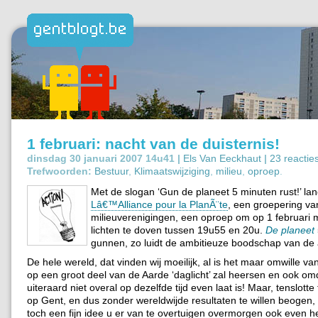
1 februari: nacht van de duisternis!
dinsdag 30 januari 2007 14u41 |
Els Van Eeckhaut
|
23 reactie
Trefwoorden:
Bestuur
,
Klimaatswijziging
,
milieu
,
oproep
.
Met de slogan ‘Gun de planeet 5 minuten rust!’ lan
Lâ€™Alliance pour la PlanÃ¨te
, een groepering va
milieuverenigingen, een oproep om op 1 februari 
lichten te doven tussen 19u55 en 20u.
De planeet
gunnen, zo luidt de ambitieuze boodschap van de 
De hele wereld, dat vinden wij moeilijk, al is het maar omwille van
op een groot deel van de Aarde ‘daglicht’ zal heersen en ook om
uiteraard niet overal op dezelfde tijd even laat is! Maar, tenslotte
op Gent, en dus zonder wereldwijde resultaten te willen beogen, 
toch een fijn idee u er van te overtuigen overmorgen ook even het