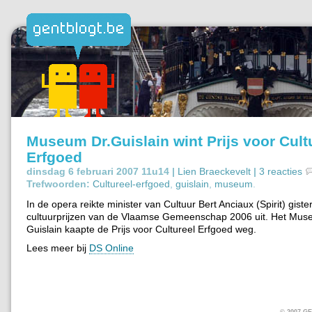
Museum Dr.Guislain wint Prijs voor Cult
Erfgoed
dinsdag 6 februari 2007 11u14 |
Lien Braeckevelt
|
3 reacties
Trefwoorden:
Cultureel-erfgoed
,
guislain
,
museum
.
In de opera reikte minister van Cultuur Bert Anciaux (Spirit) gist
cultuurprijzen van de Vlaamse Gemeenschap 2006 uit. Het Mus
Guislain kaapte de Prijs voor Cultureel Erfgoed weg.
Lees meer bij
DS Online
© 2007 