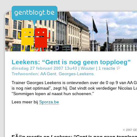
Leekens: “Gent is nog geen topploeg”
dinsdag 27 februari 2007 13u43 |
Wouter
|
1 reactie
Trefwoorden:
AA Gent
,
Georges-Leekens
.
Trainer Georges Leekens is ontevreden over de 0 op 9 van AA G
is nog niet optimaal”, zegt hij. Dat vindt ook verdediger Nicolas 
“Sommigen lopen al naast hun schoenen.”
Lees meer bij
Sporza.be
© 2007 
EÃ©n reactie op
Leekens: “Gent is nog geen topploe