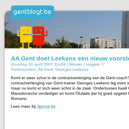
AA Gent doet Leekens een nieuw voorst
dinsdag 10 april 2007 11u58 |
Wouter
|
reageer
Trefwoorden:
AA Gent
,
Georges-Leekens
.
Komt er weer schot in de contractverlenging van de Gent-coach
contractverlenging van Gent-trainer Georges Leekens lag even i
maar nu komt er toch weer schot in de zaak. Ondertussen haalt 
Macedonische verdediger en toont Olufade dat hij goed opgelet h
Romario.
Lees meer bij
Sporza.be