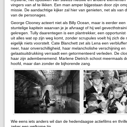
vingers van af te likken. Een man amper bijgestaan door zijn o
missie. De aandachtige kijker zal hier van genieten, net als van 
van de personages.
George Clooney acteert niet als Billy Ocean, maar is eerder een 
stuntelige kapitein waarvan je je afvraagt of hij wel gevecthstrain
gekregen. Tully daarentegen is een plantrekker, een opportunist 
uit alles wat op zijn weg komt, zonder scrupules voelt hij zich de m
eigelijk niets voorstelt. Cate Blanchett zet als Lena een verbluffe
neer, haar onverschilligheid, haar melancholishe verschijning en
gelaatsuitdrukking verraadt een getormenteerd verleden. De clo
haar zijn adembenemend. Marlene Dietrich schoot meermaals d
hoofd, maar dan zonder de bijhorende zang.
Wie eens iets anders wil dan de hedendaagse actiefilms en thriller
zeker een welkome tip.