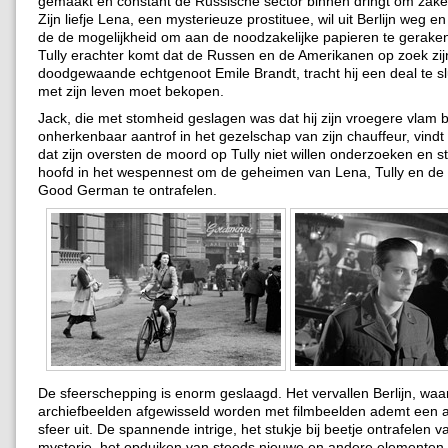
gemaakt en constant de Russische sector binnen dringt om zake
Zijn liefje Lena, een mysterieuze prostituee, wil uit Berlijn weg en v
de de mogelijkheid om aan de noodzakelijke papieren te gerak
Tully erachter komt dat de Russen en de Amerikanen op zoek zij
doodgewaande echtgenoot Emile Brandt, tracht hij een deal te slu
met zijn leven moet bekopen.
Jack, die met stomheid geslagen was dat hij zijn vroegere vlam b
onherkenbaar aantrof in het gezelschap van zijn chauffeur, vind
dat zijn oversten de moord op Tully niet willen onderzoeken en ste
hoofd in het wespennest om de geheimen van Lena, Tully en de
Good German te ontrafelen.
De sfeerschepping is enorm geslaagd. Het vervallen Berlijn, waa
archiefbeelden afgewisseld worden met filmbeelden ademt een 
sfeer uit. De spannende intrige, het stukje bij beetje ontrafelen v
mysterie, het opduiken van steeds nieuwe en andere elementen 