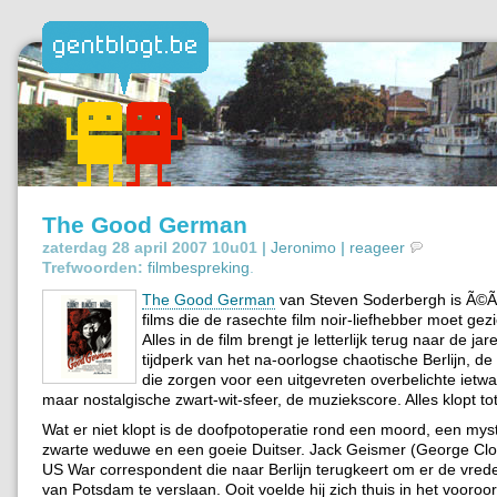
The Good German
zaterdag 28 april 2007 10u01 |
Jeronimo
|
reageer
Trefwoorden:
filmbespreking
.
The Good German
van Steven Soderbergh is Ã©
films die de rasechte film noir-liefhebber moet ge
Alles in de film brengt je letterlijk terug naar de ja
tijdperk van het na-oorlogse chaotische Berlijn, de
die zorgen voor een uitgevreten overbelichte ietw
maar nostalgische zwart-wit-sfeer, de muziekscore. Alles klopt tot 
Wat er niet klopt is de doofpotoperatie rond een moord, een mys
zwarte weduwe en een goeie Duitser. Jack Geismer (George Clo
US War correspondent die naar Berlijn terugkeert om er de vre
van Potsdam te verslaan. Ooit voelde hij zich thuis in het vooroor