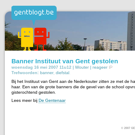
Banner Instituut van Gent gestolen
woensdag 16 mei 2007 11u12 |
Wouter
|
reageer
Trefwoorden:
banner
,
diefstal
.
Bij het Instituut van Gent aan de Nederkouter zitten ze met de h
haar. Een van de grote banners die de gevel van de school opvrol
gisterochtend gestolen.
Lees meer bij
De Gentenaar
© 2007 