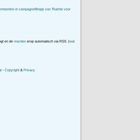
emeenten in campagnefilmpje van ‘Ruimte voor
ogt en de
reacties
erop automatisch via RSS. (
wat
t
-
Copyright
&
Privacy