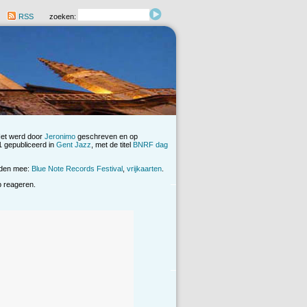
RSS
zoeken:
Het werd door
Jeronimo
geschreven en op
 gepubliceerd in
Gent Jazz
, met de titel
BNRF dag
rden mee:
Blue Note Records Festival
,
vrijkaarten
.
op reageren.