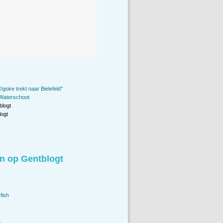
oire trekt naar Bielefeld”
 Waterschoot
blogt
ogt
n op Gentblogt
fish
.