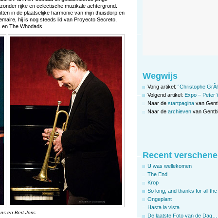
zonder rijke en eclectische muzikale achtergrond.
tten in de plaatselijke harmonie van mijn thuisdorp en
emaire, hij is nog steeds lid van Proyecto Secreto,
es en The Whodads.
Wegwijs
Vorig artikel:
“Christophe GrÃ©g
Volgend artikel:
Expo – Peter
Naar de
startpagina
van Gent
Naar de
archieven
van Gentbl
Recent verschene
U was wellekomen
The End
Krop
So long, and thanks for all the 
Ongeplant
Hasta la vista
ns en Bert Joris
De laatste Foto van de Dag…