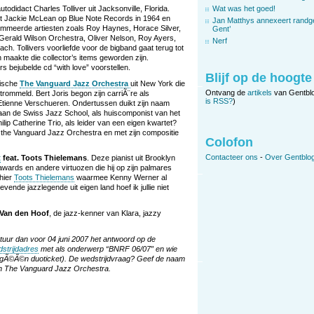
todidact Charles Tolliver uit Jacksonville, Florida.
Wat was het goed!
 met Jackie McLean op Blue Note Records in 1964 en
Jan Matthys annexeert randg
nommeerde artiesten zoals Roy Haynes, Horace Silver,
Gent’
Gerald Wilson Orchestra, Oliver Nelson, Roy Ayers,
Nerf
. Tollivers voorliefde voor de bigband gaat terug tot
n maakte die collector’s items geworden zijn.
rs bejubelde cd “with love” voorstellen.
Blijf op de hoogte
rische
The Vanguard Jazz Orchestra
uit New York die
Ontvang de
artikels
van Gentbl
etrommeld. Bert Joris begon zijn carriÃ¨re als
is RSS?
)
 Etienne Verschueren. Ondertussen duikt zijn naam
er aan de Swiss Jazz School, als huiscomponist van het
ilip Catherine Trio, als leider van een eigen kwartet?
 met the Vanguard Jazz Orchestra en met zijn compositie
Colofon
Contacteer ons
-
Over Gentblog
t
feat. Toots Thielemans
. Deze pianist uit Brooklyn
 awards en andere virtuozen die hij op zijn palmares
 hier
Toots Thielemans
waarmee Kenny Werner al
ende jazzlegende uit eigen land hoef ik jullie niet
 Van den Hoof
, de jazz-kenner van Klara, jazzy
 Stuur dan voor 04 juni 2007 het antwoord op de
strijdadres
met als onderwerp “BNRF 06/07″ en wie
gÃ©Ã©n duoticket). De wedstrijdvraag? Geef de naam
n The Vanguard Jazz Orchestra.