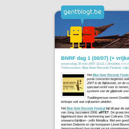
BNRF dag 1 (06/07) (+ vrijk
woensdag 30 mei 2007 11u11 |
Jeronimo
(tekst
Trefwoorden:
Blue Note Records Festival
,
vrij
Het
Blue Note Records Festiv
portie concerten beginnen ook p
2007 in de Bijlokesite, en de 
speciaal verlof voor te nemen
systeem van de glijdende uren 
Traditiegetrouw neemt Gentbl
terloops ook wat vrijkaarten uitdelen.
Het
Blue Note Records Festival
bijt dit jaar de s
van Jong Jazztalent 2006:
aRTET
. De groep bre
bijgekleurd door de herinnering aan Coltrane, Ch
onwaarschijnlijker– zelfs Metallica. Met een goe
warmen Delporte en zijn kompanen Lionel Beuv
(tenorsaxofoon) hun muziek op tot stoomtempera