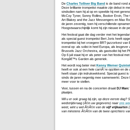
De
Charles Tolliver Big Band
is de band rond au
Deze brilliante trompetist maakte zijn debut in
sindsdien nam hij al op en speelde hij met gere
McCoy Tyner, Sonny Rollins, Booker Ervin, The 
Art Blakey and the Jazz Messengers en Max Roach
de jaren zeventig, toen hij verschillende opname
Hoogstwaarschijnlijk komt hij zijn nieuwe in de pe
Het festival gaat die dag verder met het legenda
als special guest trompetist Bert Joris heeft opg
trompettist bij het vroegere BRT-jazzorkest van
overal op: als solist in heel Europa, als lesgev
Brussels Jazz Orchestra, als gastsolist bij het Ph
Op 6 juli staat hij er als peter van het festival
Kongâ€™s Garden als generiek.
Het wordt nog beter met
Kenny Werner Quinte
heeft er ook al een hele carriÃ¨re opzitten en de
heeft staan zijn indrukwekkend. Special guest is
sinds de jaren negentig mee samenwerkt. Deze lev
meer voor te stellen.
Voor, tussen en na de concerten draait
DJ Marc
plaatjes.
Wil u er ook graag bij zijn, op deze eerste dag?
wedstrijdvraag (Ã©n uw gegevens) naar
ons wed
weet, wint u wel Ã©Ã©n van de
vijf vrijkaarten
(
van minstens Ã©Ã©n van de twee oprichters va