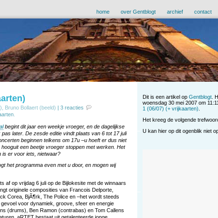
home
over Gentblogt
archief
contact
aarten)
Dit is een artikel op
Gentblogt
. 
woensdag 30 mei 2007 om 11:11
), Bruno Bollaert (beeld)
|
3 reacties
1 (06/07) (+ vrijkaarten)
.
kaarten
.
Het kreeg de volgende trefwoo
al
begint dit jaar een weekje vroeger, en de dagelijkse
U kan hier op dit ogenblik niet 
as later. De zesde editie vindt plaats van 6 tot 17 juli
concerten beginnen telkens om 17u –u hoeft er dus niet
, hooguit een beetje vroeger stoppen met werken. Het
is er voor iets, nietwaar?
ogt het programma even met u door, en mogen wij
pits af op vrijdag 6 juli op de Bijlokesite met de winnaars
ngt originele composities van Francois Delporte,
ick Corea, BjÃ¶rk, The Police en –het wordt steeds
d gevoel voor dynamiek, groove, sfeer en energie
ens (drums), Ben Ramon (contrabas) en Tom Callens
turen. aRTET bestaat uit getalenteerde jonge