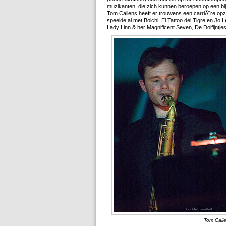
muzikanten, die zich kunnen beroepen op een bij
Tom Callens heeft er trouwens een carriÃ¨re opzi
speelde al met Bolchi, El Tattoo del Tigre en Jo L
Lady Linn & her Magnificent Seven, De Dolfijntj
Tom Calle