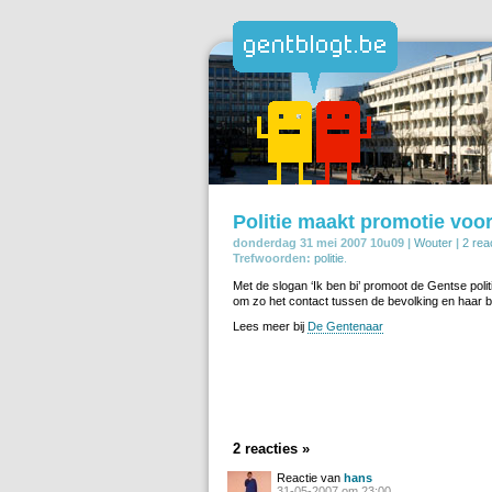
Politie maakt promotie voo
donderdag 31 mei 2007 10u09 |
Wouter
|
2 rea
Trefwoorden:
politie
.
Met de slogan ‘Ik ben bi’ promoot de Gentse poli
om zo het contact tussen de bevolking en haar b
Lees meer bij
De Gentenaar
2 reacties »
Reactie van
hans
31-05-2007 om 23:00