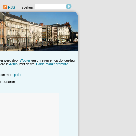
RSS
zoeken:
Het werd door
Wouter
geschreven en op donderdag
erd in
Actua
, met de titel
Politie maakt promotie
rden mee:
politie
.
op reageren.