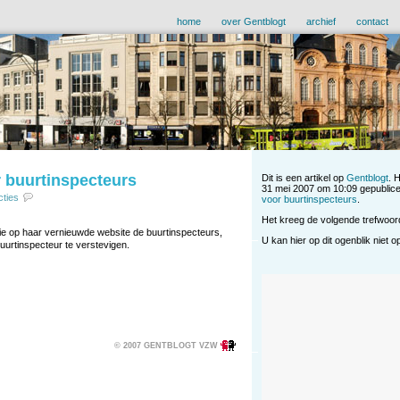
home
over Gentblogt
archief
contact
r buurtinspecteurs
Dit is een artikel op
Gentblogt
. 
31 mei 2007 om 10:09 gepublice
cties
voor buurtinspecteurs
.
Het kreeg de volgende trefwoo
tie op haar vernieuwde website de buurtinspecteurs,
U kan hier op dit ogenblik niet 
uurtinspecteur te verstevigen.
© 2007 GENTBLOGT VZW