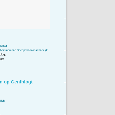
ichter
ommen aan Sneppekaai onschadelijk
blogt
ogt
n op Gentblogt
fish
.