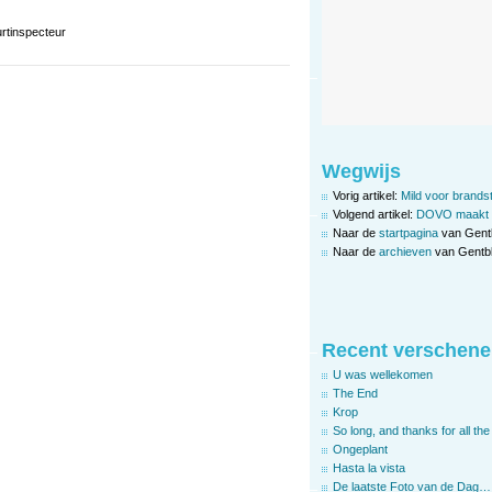
urtinspecteur
Wegwijs
Vorig artikel:
Mild voor brandst
Volgend artikel:
DOVO maakt b
Naar de
startpagina
van Gent
Naar de
archieven
van Gentbl
Recent verschene
U was wellekomen
The End
Krop
So long, and thanks for all the 
Ongeplant
Hasta la vista
De laatste Foto van de Dag…