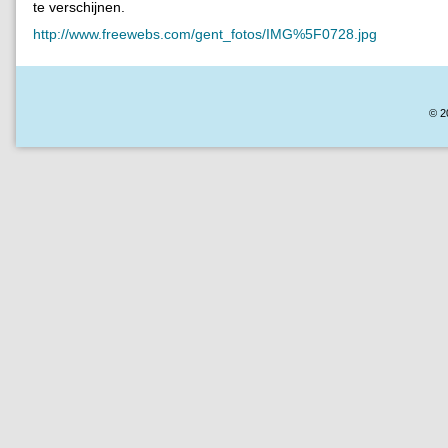
te verschijnen.
http://www.freewebs.com/gent_fotos/IMG%5F0728.jpg
© 2