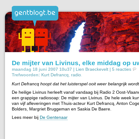
De mijter van Livinus, elke middag op u
maandag 18 juni 2007 10u37 |
Lien Braeckevelt
|
5 reacties
Trefwoorden:
Kurt Defrancq
,
radio
.
Kurt Defrancq hoopt dat het luisterspel ooit weer belangrijk wordt
De heilige Livinus herleeft vanaf vandaag bij Radio 2 Oost-Vlaan
een grappige radiosoap: De mijter van Livinus. De hele week kun
van vijf afleveringen met Thuis-acteur Kurt Defrancq, Anton Cog
Bolders, Margriet Bruggeman en Saskia De Baere.
Lees meer bij
De Gentenaar