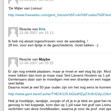
‘De Mijter van Livinus’
http://www.freewebs.com/gent_fotos/e%5Frolo%5Fradio2%5F
Reactie van
Kris
22-06-2007 om 15:13
Ik heb mij alvast ingeschreven voor de wandeling..!
28 km, voor een lijntje in de geschiedenis, moet lukken :-)
Reactie van
Maybe
22-06-2007 om 19:25
Er zijn nog enkele plaatsen, maar je moet er wel vlug bij zijn. Moch
meer lukken dan kom je maar naar Sint-Lievens Houtem op 1 juli
Gentenaars daar aan te moedigen met een drankje en een hapje
veel liefde.
Daarna moet je wel 50 jaar ouder zijn om het nog eens te kunn
http://www.gent.be/eCache/THE/4/125.bGlzdHZpZXc9cGVyc
Heb je hoofdpijn, tandpijn, oorpijn of zit je in je blok en gaat het ni
genoeg in het koppetje, kom dan op 1 juli naar het graf van Livinus
verlichten van deze hoofdkwalen, waarna je voor de prof. met ope