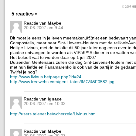
© 2007 
5 reacties »
Reactie van
Maybe
20-06-2007 om 9:44
Dit moet je eens in je leven meemaken,â€¦niet een bedevaart van
Compostella, maar naar Sint-Lievens-Houtem met de relikwieÃ«n
Heilige Livinus, met de belofte dit 50 jaar later nog eens over te d
plaatse ontvangen te worden als VIPâ€™S die er in de watten wo
Het belooft wat te worden daar op 1 juli 2007
Duizenden Gentenaars zullen die dag Sint-Lievens-Houtem met 
met hun liefde en Panamarenko is ook van de partij in de gedaan
Twijfel je nog?
http://www.livinus.be/page.php?id=24
http://www.freewebs.com/gent_fotos/IMG%5F0582.jpg
Reactie van
Ignace
20-06-2007 om 10:33
http://users.telenet.be/wcherzele/Livinus.htm
Reactie van
Maybe
20-06-2007 om 20:03