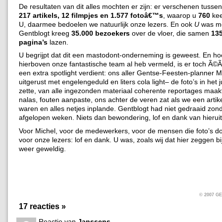
De resultaten van dit alles mochten er zijn: er verschenen tussen
217 artikels, 12 filmpjes en 1.577 fotoâ€™s
, waarop u
760
kee
U, daarmee bedoelen we natuurlijk onze lezers. En ook
U
was me
Gentblogt kreeg
35.000 bezoekers
over de vloer, die samen
13
pagina’s
lazen.
U begrijpt dat dit een mastodont-onderneming is geweest. En ho
hierboven onze fantastische team al heb vermeld, is er toch Ã
een extra spotlight verdient: ons aller Gentse-Feesten-planner M
uitgerust met engelengeduld en liters cola light– de foto’s in het 
zette, van alle ingezonden materiaal coherente reportages maakt
nalas, fouten aanpaste, ons achter de veren zat als we een artik
waren en alles netjes inplande. Gentblogt had niet gedraaid zon
afgelopen weken. Niets dan bewondering, lof en dank van hieruit
Voor Michel, voor de medewerkers, voor de mensen die foto’s d
voor onze lezers: lof en dank. U was, zoals wij dat hier zeggen bi
weer geweldig.
© 2007 
17 reacties »
Reactie van
Janssens