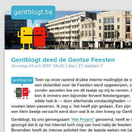
Gentblogt deed de Gentse Feesten
dinsdag 24 juli 2007 18u31 |
ilse
|
17 reacties
.
Toen op onze razend drukke interne mailinglijst de 
een slotartikel over de Feesten werd opgeworpen, 
zonder aarzelen toe om dit taakje op mij te nemen. 
ben ik immers een bijzonder fervent feestenganger
editie heb ik — door allerhande omstandigheden — b
moeten laten passeren. Ik zeg u: het heeft pijn gedaan. Een pijn 
een klein beetje verzacht werd door wat ik te zien kreeg op Gent
Gentblogt, bij ons genoegzaam
“Het Project”
genoemd, heeft er 
gezorgd dat ik op het internet toch nog van heel nabij de feesten
Bovendien heeft de intense activiteit hier de laatste weken me (al