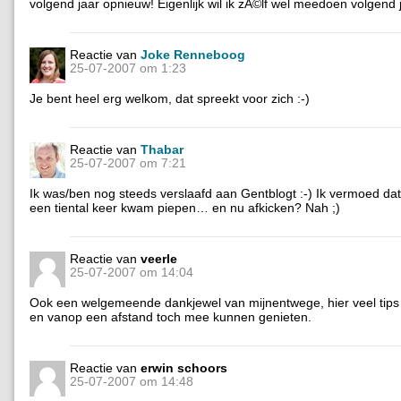
volgend jaar opnieuw! Eigenlijk wil ik zÃ©lf wel meedoen volgend
Reactie van
Joke Renneboog
25-07-2007 om 1:23
Je bent heel erg welkom, dat spreekt voor zich :-)
Reactie van
Thabar
25-07-2007 om 7:21
Ik was/ben nog steeds verslaafd aan Gentblogt :-) Ik vermoed dat 
een tiental keer kwam piepen… en nu afkicken? Nah ;)
Reactie van
veerle
25-07-2007 om 14:04
Ook een welgemeende dankjewel van mijnentwege, hier veel tips
en vanop een afstand toch mee kunnen genieten.
Reactie van
erwin schoors
25-07-2007 om 14:48