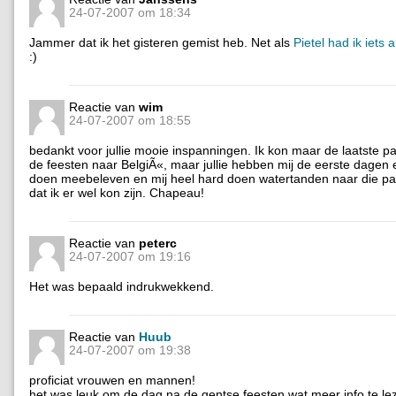
24-07-2007 om 18:34
Jammer dat ik het gisteren gemist heb. Net als
Pietel had ik iets
:)
Reactie van
wim
24-07-2007 om 18:55
bedankt voor jullie mooie inspanningen. Ik kon maar de laatste 
de feesten naar BelgiÃ«, maar jullie hebben mij de eerste dagen 
doen meebeleven en mij heel hard doen watertanden naar die pa
dat ik er wel kon zijn. Chapeau!
Reactie van
peterc
24-07-2007 om 19:16
Het was bepaald indrukwekkend.
Reactie van
Huub
24-07-2007 om 19:38
proficiat vrouwen en mannen!
het was leuk om de dag na de gentse feesten wat meer info te le