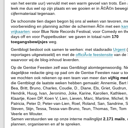
van het eerste uur) vervuld met een warm gevoel van trots. Een ar
leek me dus wel op zijn plaats en we gooien er in Ã©Ã©n beweg
cijfermateriaal tegenaan.
De schoonste tien dagen begon bij ons al weken van tevoren, m
voorbereiding en planning achter de schermen Ã©n met een
kar
vrijkaarten
: voor Blue Note Records Festival, voor Comedy en th
days off en voor Puppetbusker: we gaven in totaal ruim
170
toegangsbewijsjes
weg.
Gentblogt besloot ook samen te werken: met stadsradio
Urgent
(
reportages uitgewisseld) en met de
officiÃ«le feestensite
van de 
waarvoor wij de blog-inhoud leverden.
Op de Gentse Feesten zelf was Gentblogt alomtegenwoordig. Nie
dagelijkse redactie ging op pad om de Gentse Feesten naar u to
we mochten ook rekenen op een team van meer dan
vijftig me
die Gentblogt de laatste weken hebben gemaakt: Annemie, Bart H
Bea, Britt, Bruno, Charles, Coudie, D., Diane, Els, Griet, Gudrun
Hendrik, Huug, Ivan, Jeronimo, Joke, Karine, Karolien, Kathleen,
Klaartje, Koen DP, Koen V, Lien, Lieven, Marc, Martine, Michel, 
Patricia, Peter D, Peter-van-Lien, Roel, Roland, San, Sandrine, S
Steven, Stijn, Tessa, Tessa-van-Bruno, Teun, Thomas, Tim, Tom
Veerle en Wouter.
Samen verstuurden we op onze interne mailinglijst
2.171 mails
,
plannen, organiseren en af te spreken.