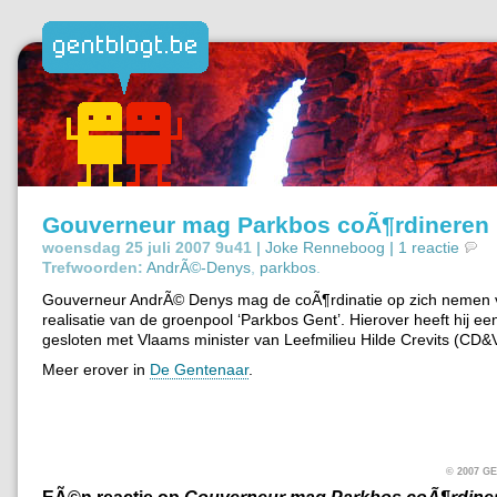
Gouverneur mag Parkbos coÃ¶rdineren
woensdag 25 juli 2007 9u41 |
Joke Renneboog
|
1 reactie
Trefwoorden:
AndrÃ©-Denys
,
parkbos
.
Gouverneur AndrÃ© Denys mag de coÃ¶rdinatie op zich nemen 
realisatie van de groenpool ‘Parkbos Gent’. Hierover heeft hij e
gesloten met Vlaams minister van Leefmilieu Hilde Crevits (CD&V
Meer erover in
De Gentenaar
.
© 2007 
EÃ©n reactie op
Gouverneur mag Parkbos coÃ¶rdine