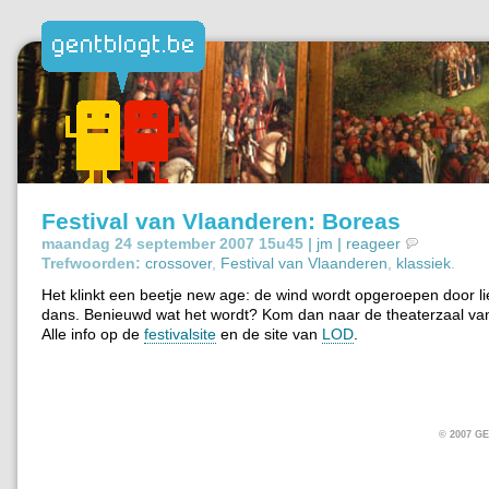
Festival van Vlaanderen: Boreas
maandag 24 september 2007 15u45 |
jm
|
reageer
Trefwoorden:
crossover
,
Festival van Vlaanderen
,
klassiek
.
Het klinkt een beetje new age: de wind wordt opgeroepen door l
dans. Benieuwd wat het wordt? Kom dan naar de theaterzaal van
Alle info op de
festivalsite
en de site van
LOD
.
© 2007 