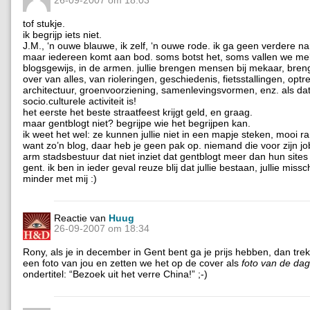
26-09-2007 om 18:03
tof stukje.
ik begrijp iets niet.
J.M., ‘n ouwe blauwe, ik zelf, ‘n ouwe rode. ik ga geen verdere
maar iedereen komt aan bod. soms botst het, soms vallen we me
blogsgewijs, in de armen. jullie brengen mensen bij mekaar, bren
over van alles, van rioleringen, geschiedenis, fietsstallingen, optre
architectuur, groenvoorziening, samenlevingsvormen, enz. als da
socio.culturele activiteit is!
het eerste het beste straatfeest krijgt geld, en graag.
maar gentblogt niet? begrijpe wie het begrijpen kan.
ik weet het wel: ze kunnen jullie niet in een mapje steken, mooi r
want zo’n blog, daar heb je geen pak op. niemand die voor zijn jo
arm stadsbestuur dat niet inziet dat gentblogt meer dan hun sites 
gent. ik ben in ieder geval reuze blij dat jullie bestaan, jullie missc
minder met mij :)
Reactie van
Huug
26-09-2007 om 18:34
Rony, als je in december in Gent bent ga je prijs hebben, dan tre
een foto van jou en zetten we het op de cover als
foto van de dag
ondertitel: “Bezoek uit het verre China!” ;-)