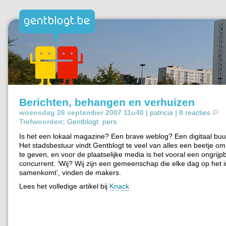
Berichten, behangen en verhuizen
woensdag 26 september 2007 11u40 |
patricia
|
8 reacties
Trefwoorden:
Gentblogt
,
pers
.
Is het een lokaal magazine? Een brave weblog? Een digitaal bu
Het stadsbestuur vindt Gentblogt te veel van alles een beetje om
te geven, en voor de plaatselijke media is het vooral een ongrijp
concurrent. ‘Wij? Wij zijn een gemeenschap die elke dag op het i
samenkomt’, vinden de makers.
Lees het volledige artikel bij
Knack