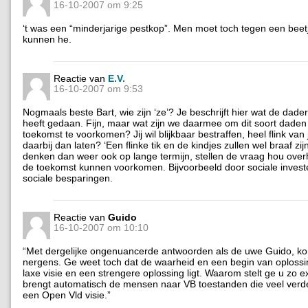
16-10-2007 om 9:25
‘t was een “minderjarige pestkop”. Men moet toch tegen een beet
kunnen he.
Reactie van
E.V.
16-10-2007 om 9:53
Nogmaals beste Bart, wie zijn ‘ze’? Je beschrijft hier wat de dader 
heeft gedaan. Fijn, maar wat zijn we daarmee om dit soort daden
toekomst te voorkomen? Jij wil blijkbaar bestraffen, heel flink van 
daarbij dan laten? ‘Een flinke tik en de kindjes zullen wel braaf zi
denken dan weer ook op lange termijn, stellen de vraag hou overh
de toekomst kunnen voorkomen. Bijvoorbeeld door sociale invest
sociale besparingen.
Reactie van
Guido
16-10-2007 om 10:10
“Met dergelijke ongenuancerde antwoorden als de uwe Guido, 
nergens. Ge weet toch dat de waarheid en een begin van oploss
laxe visie en een strengere oplossing ligt. Waarom stelt ge u zo e
brengt automatisch de mensen naar VB toestanden die veel verd
een Open Vld visie.”