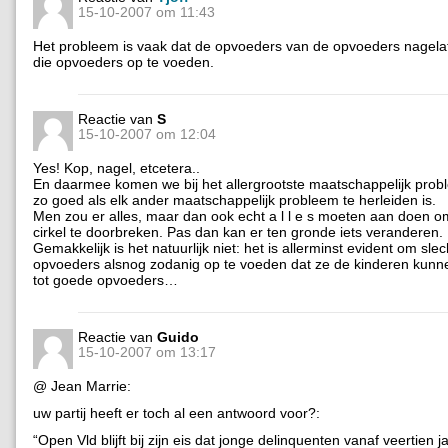
15-10-2007 om 11:43
Het probleem is vaak dat de opvoeders van de opvoeders nagel
die opvoeders op te voeden.
Reactie van
S
15-10-2007 om 12:04
Yes! Kop, nagel, etcetera..
En daarmee komen we bij het allergrootste maatschappelijk prob
zo goed als elk ander maatschappelijk probleem te herleiden is.
Men zou er alles, maar dan ook echt a l l e s moeten aan doen om
cirkel te doorbreken. Pas dan kan er ten gronde iets veranderen.
Gemakkelijk is het natuurlijk niet: het is allerminst evident om sl
opvoeders alsnog zodanig op te voeden dat ze de kinderen kun
tot goede opvoeders…
Reactie van
Guido
15-10-2007 om 13:17
@ Jean Marrie:
uw partij heeft er toch al een antwoord voor?:
“Open Vld blijft bij zijn eis dat jonge delinquenten vanaf veertien j