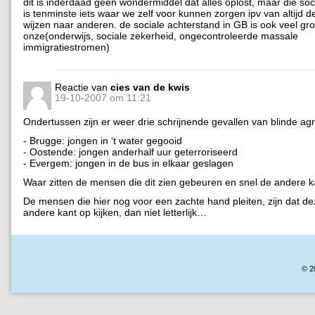
dit is inderdaad geen wondermiddel dat alles oplost, maar die soc
is tenminste iets waar we zelf voor kunnen zorgen ipv van altijd d
wijzen naar anderen. de sociale achterstand in GB is ook veel gr
onze(onderwijs, sociale zekerheid, ongecontroleerde massale
immigratiestromen)
Reactie van
cies van de kwis
19-10-2007 om 11:21
Ondertussen zijn er weer drie schrijnende gevallen van blinde agre
- Brugge: jongen in ‘t water gegooid
- Oostende: jongen anderhalf uur geterroriseerd
- Evergem: jongen in de bus in elkaar geslagen
Waar zitten de mensen die dit zien gebeuren en snel de andere k
De mensen die hier nog voor een zachte hand pleiten, zijn dat de
andere kant op kijken, dan niet letterlijk…
© 2