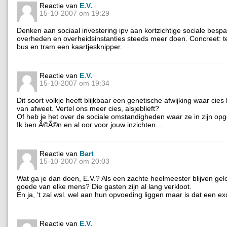
Reactie van
E.V.
15-10-2007 om 19:29
Denken aan sociaal investering ipv aan kortzichtige sociale besp
overheden en overheidsinstanties steeds meer doen. Concreet: t
bus en tram een kaartjesknipper.
Reactie van
E.V.
15-10-2007 om 19:34
Dit soort volkje heeft blijkbaar een genetische afwijking waar cies
van afweet. Vertel ons meer cies, alsjeblieft?
Of heb je het over de sociale omstandigheden waar ze in zijn opg
Ik ben Ã©Ã©n en al oor voor jouw inzichten…
Reactie van
Bart
15-10-2007 om 20:03
Wat ga je dan doen, E.V.? Als een zachte heelmeester blijven gel
goede van elke mens? Die gasten zijn al lang verkloot.
En ja, ‘t zal wsl. wel aan hun opvoeding liggen maar is dat een e
Reactie van
E.V.