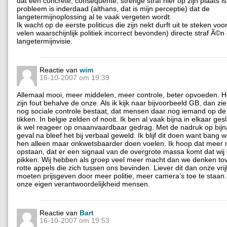
dat een concrete, consequente, strenge straf hier op zijn plaats is
probleem is inderdaad (althans, dat is mijn perceptie) dat de
langetermijnoplossing al te vaak vergeten wordt.
Ik wacht op de eerste politicus die zijn nekt durft uit te steken voo
velen waarschijnlijk politiek incorrect bevonden) directe straf Ã©n
langetermijnvisie.
Reactie van
wim
16-10-2007 om 19:39
Allemaal mooi, meer middelen, meer controle, beter opvoeden. He
zijn fout behalve de onze. Als ik kijk naar bijvoorbeeld GB, dan zie
nog sociale controle bestaat, dat mensen daar nog iemand op de
tikken. In belgie zelden of nooit. Ik ben al vaak bijna in elkaar ge
ik wel reageer op onaanvaardbaar gedrag. Met de nadruk op bijn
geval na bleef het bij verbaal geweld. Ik blijf dit doen want bang
hen alleen maar onkwetsbaarder doen voelen. Ik hoop dat meer
opstaan, dat er een signaal van de overgrote massa komt dat wij 
pikken. Wij hebben als groep veel meer macht dan we denken tov
rotte appels die zich tussen ons bevinden. Liever dit dan onze vrij
moeten prijsgeven door meer politie, meer camera’s toe te staan
onze eigen verantwoordelijkheid mensen.
Reactie van
Bart
16-10-2007 om 19:53