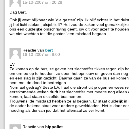
15-10-2007 om 20:28
Dag Bart,
Ook jij weet blijkbaar wie ‘die gasten’ zijn. Ik blijf echter in het dui
jij het licht steken, alsjeblieft? Het zou de zaken veel gemakkelijk
ons een duidelijke omschrijving geeft, ipv dit voor jezelf te houd
we niet wachten tot ‘die gasten’ een misdaad begaan.
Reactie van
bart
16-10-2007 om 8:00
EV,
Ze komen op de bus, ze geven het slachtoffer tikken tegen zijn hoo
om ermee op te houden, ze doen het opnieuw en geven dan nog 
en een slag in zijn gezicht. Daarna gaan ze van de bus en komen
hem met de dood te bedreigen.
Normaal gedrag? Beste EV, haal die stront uit je ogen en wees rea
eerstkomende weken durft het slachtoffer met moeite nog alleen 
komen, laat staan diezelfde bus nemen.
Trouwens, de misdaad hebben ze al begaan. Er staat duidelijk in h
de dader bekend staat voor andere gewelddaden. Het is door een
houding als die van jou dat het allemaal zo ver komt.
Reactie van
hippoliet