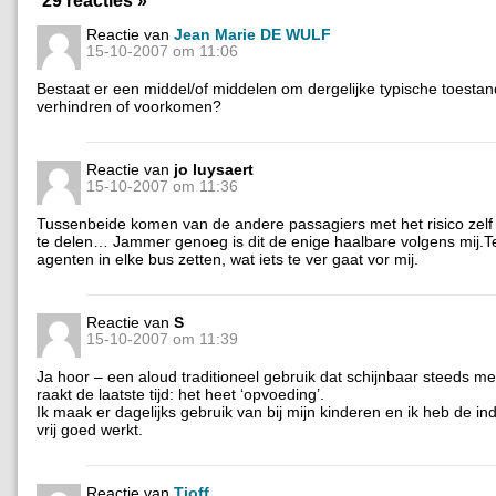
Reactie van
Jean Marie DE WULF
15-10-2007 om 11:06
Bestaat er een middel/of middelen om dergelijke typische toestan
verhindren of voorkomen?
Reactie van
jo luysaert
15-10-2007 om 11:36
Tussenbeide komen van de andere passagiers met het risico zelf
te delen… Jammer genoeg is dit de enige haalbare volgens mij.T
agenten in elke bus zetten, wat iets te ver gaat vor mij.
Reactie van
S
15-10-2007 om 11:39
Ja hoor – een aloud traditioneel gebruik dat schijnbaar steeds me
raakt de laatste tijd: het heet ‘opvoeding’.
Ik maak er dagelijks gebruik van bij mijn kinderen en ik heb de in
vrij goed werkt.
Reactie van
Tjoff