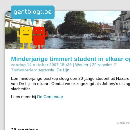
Minderjarige timmert student in elkaar 
zondag 14 oktober 2007 15u39 |
Wouter
|
29 reacties
Trefwoorden:
agressie
,
De Lijn
.
Een minderjarige pestkop sloeg een 20-jarige student uit Nazar
van De Lijn in elkaar. ‘Omdat we er zogezegd als Johnny’s uitzag
slachtoffer.
Lees meer bij
De Gentenaar
© 2007 
29 reacties »