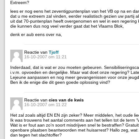
Extreem?
lees er nog eens het zeventigpuntenplan van het VB op na en dan
dat u me extreem zal vinden, eerder realistisch gezien uw partij a
uit dat 70-puntenplan heeft overgenomen en wel in een regering 
die kunnen dus nog veel verder gaat dat het Vlaams Blok,
denk er aub eens over na,
Reactie van
Tjoff
16-10-2007 om 11:21
Inderdaad, dat is wat er zou moeten gebeuren. Sensibiliserings
i.v.m. opvoeden en dergelijke. Maar wat doet onze regering? Lat
Lejeune aanpassen en nog meer gevangenissen voor onze jeugd
Ben ik de enige die dit geen goede oplossing vind?
Reactie van
cies van de kwis
16-10-2007 om 11:22
Het zal zoals altijd EN EN zijn zeker? Meer middelen, het oude lie
Ik was trouwens het aantal comments aan het tellen tot de term ‘V
Wat is er fout aan zo’n soort misdrijven snel te bestraffen? Gratui
openbare plaatsen beantwoorden met huisarrest? Hallo zeg, wat
dan tegen het slachtoffer?