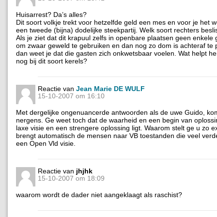
Huisarrest? Da’s alles?
Dit soort volkje trekt voor hetzelfde geld een mes en voor je het w
een tweede (bijna) dodelijke steekpartij. Welk soort rechters besli
Als je ziet dat dit krapuul zelfs in openbare plaatsen geen enkele 
om zwaar geweld te gebruiken en dan nog zo dom is achteraf te 
dan weet je dat die gasten zich onkwetsbaar voelen. Wat helpt 
nog bij dit soort kerels?
Reactie van
Jean Marie DE WULF
15-10-2007 om 16:10
Met dergelijke ongenuancerde antwoorden als de uwe Guido, k
nergens. Ge weet toch dat de waarheid en een begin van oploss
laxe visie en een strengere oplossing ligt. Waarom stelt ge u zo e
brengt automatisch de mensen naar VB toestanden die veel verd
een Open Vld visie.
Reactie van
jhjhk
15-10-2007 om 18:09
waarom wordt de dader niet aangeklaagt als raschist?