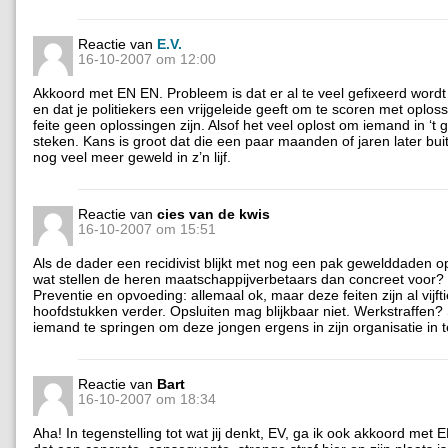
Reactie van
E.V.
16-10-2007 om 12:00
Akkoord met EN EN. Probleem is dat er al te veel gefixeerd wordt 
en dat je politiekers een vrijgeleide geeft om te scoren met oploss
feite geen oplossingen zijn. Alsof het veel oplost om iemand in ‘t 
steken. Kans is groot dat die een paar maanden of jaren later bu
nog veel meer geweld in z’n lijf.
Reactie van
cies van de kwis
16-10-2007 om 15:51
Als de dader een recidivist blijkt met nog een pak gewelddaden op
wat stellen de heren maatschappijverbetaars dan concreet voor?
Preventie en opvoeding: allemaal ok, maar deze feiten zijn al vijft
hoofdstukken verder. Opsluiten mag blijkbaar niet. Werkstraffen? 
iemand te springen om deze jongen ergens in zijn organisatie in 
Reactie van
Bart
16-10-2007 om 18:34
Aha! In tegenstelling tot wat jij denkt, EV, ga ik ook akkoord met 