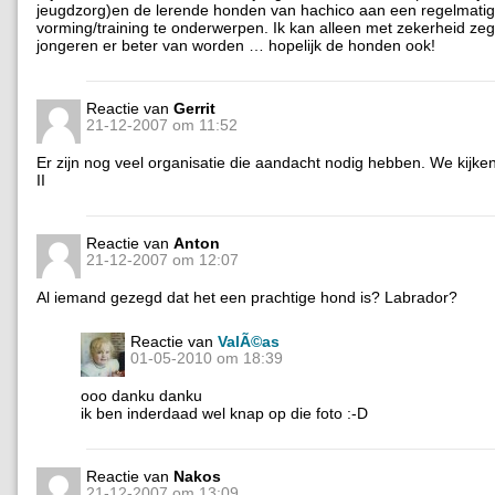
jeugdzorg)en de lerende honden van hachico aan een regelmatig
vorming/training te onderwerpen. Ik kan alleen met zekerheid ze
jongeren er beter van worden … hopelijk de honden ook!
Reactie van
Gerrit
21-12-2007 om 11:52
Er zijn nog veel organisatie die aandacht nodig hebben. We kijken
II
Reactie van
Anton
21-12-2007 om 12:07
Al iemand gezegd dat het een prachtige hond is? Labrador?
Reactie van
ValÃ©as
01-05-2010 om 18:39
ooo danku danku
ik ben inderdaad wel knap op die foto :-D
Reactie van
Nakos
21-12-2007 om 13:09