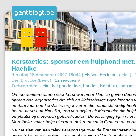
Kerstacties: sponsor een hulphond me
Hachiko
dinsdag 18 december 2007 18u44 |
Els Van Eeckhaut
(tekst),
Den Broucke (beeld)
|
12 reacties
Trefwoorden:
actie
,
het goede doel
,
honden
,
Kerstmis
,
mensen
.
Om de donkere dagen voor kerst wat meer kleur te geven deden
oproep aan organisaties die zich op kleinschalige wijze inzetten
en daarvoor een kerstactie organiseren die aandacht nodig heef
het de beurt aan Hachiko, een vereniging uit Merelbeke die hulp
en plaatst bij motorisch gehandicapten. De vereniging ligt in het 
Merelbeke, maar helpt uiteraard ook mensen in Gent en de verr
Na het zien van een televisiereportage over de Franse verenig
begin ’93 waren Caroline Thienpont en Pierra Van Steenbergen 