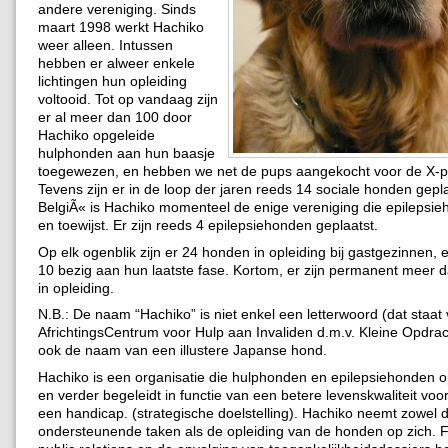
andere vereniging. Sinds
maart 1998 werkt Hachiko
weer alleen. Intussen
hebben er alweer enkele
lichtingen hun opleiding
voltooid. Tot op vandaag zijn
er al meer dan 100 door
Hachiko opgeleide
hulphonden aan hun baasje
toegewezen, en hebben we net de pups aangekocht voor de X-p
Tevens zijn er in de loop der jaren reeds 14 sociale honden gepla
BelgiÃ« is Hachiko momenteel de enige vereniging die epilepsie
en toewijst. Er zijn reeds 4 epilepsiehonden geplaatst.
Op elk ogenblik zijn er 24 honden in opleiding bij gastgezinnen, en
10 bezig aan hun laatste fase. Kortom, er zijn permanent meer
in opleiding.
N.B.: De naam “Hachiko” is niet enkel een letterwoord (dat staa
AfrichtingsCentrum voor Hulp aan Invaliden d.m.v. Kleine Opdra
ook de naam van een illustere Japanse hond.
Hachiko is een organisatie die hulphonden en epilepsiehonden opl
en verder begeleidt in functie van een betere levenskwaliteit v
een handicap. (strategische doelstelling). Hachiko neemt zowel 
ondersteunende taken als de opleiding van de honden op zich. F