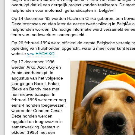
overtuigd dat zij een dergelijk project konden realiseren. Dit mo
hulphonden voor motorisch gehandicapten in BelgiÃ«!
Op 14 december ’93 werden Hachi en Chiko geboren, een bewu
Deze testcases zouden later de eerste twee volledig in BelgiÃ« 
hulphonden worden. De nodige informatie werd verzameld en ee
team van medewerkers samengesteld.
Op 26 februari 1994 werd officieel de eerste Belgische verenigin
opleiding van hulphonden opgericht, waar u meer over kunt leze
website
vzw HACHIKO
.
Op 17 december 1996
werden Arko, Azor, Axy en
Annie overhandigd. In
augustus van het volgende
jaar gingen Basiel, Baloo,
Bieke en Bandy mee met
hun nieuwe baasjes. In
februari 1998 werden er nog
eens 4 honden toegewezen,
waaronder Crino en Cesar.
Deze honden werden
opgeleid en toegewezen in
samenwerking (gestart in
oktober 1995) met een