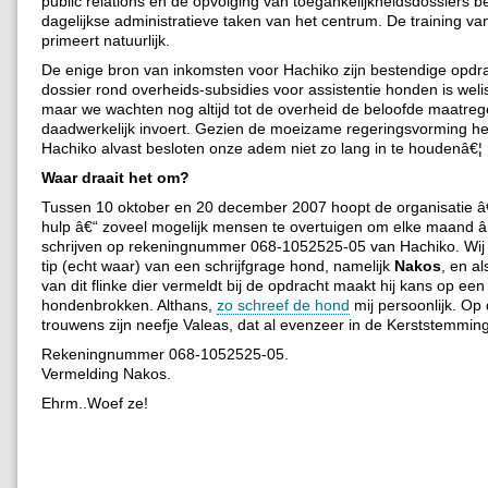
public relations en de opvolging van toegankelijkheidsdossiers b
dagelijkse administratieve taken van het centrum. De training v
primeert natuurlijk.
De enige bron van inkomsten voor Hachiko zijn bestendige opdr
dossier rond overheids-subsidies voor assistentie honden is wel
maar we wachten nog altijd tot de overheid de beloofde maatreg
daadwerkelijk invoert. Gezien de moeizame regeringsvorming he
Hachiko alvast besloten onze adem niet zo lang in te houdenâ€¦
Waar draait het om?
Tussen 10 oktober en 20 december 2007 hoopt de organisatie â
hulp â€“ zoveel mogelijk mensen te overtuigen om elke maand â‚
schrijven op rekeningnummer 068-1052525-05 van Hachiko. Wij
tip (echt waar) van een schrijfgrage hond, namelijk
Nakos
, en a
van dit flinke dier vermeldt bij de opdracht maakt hij kans op een
hondenbrokken. Althans,
zo schreef de hond
mij persoonlijk. Op 
trouwens zijn neefje Valeas, dat al evenzeer in de Kerststemming
Rekeningnummer 068-1052525-05.
Vermelding Nakos.
Ehrm..Woef ze!