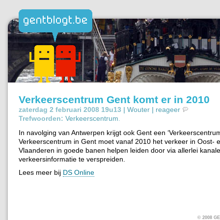
Verkeerscentrum Gent komt er in 2010
zaterdag 2 februari 2008 19u13 |
Wouter
|
reageer
Trefwoorden:
Verkeerscentrum
.
In navolging van Antwerpen krijgt ook Gent een ‘Verkeerscentrum
Verkeerscentrum in Gent moet vanaf 2010 het verkeer in Oost- 
Vlaanderen in goede banen helpen leiden door via allerlei kanal
verkeersinformatie te verspreiden.
Lees meer bij
DS Online
© 2008 