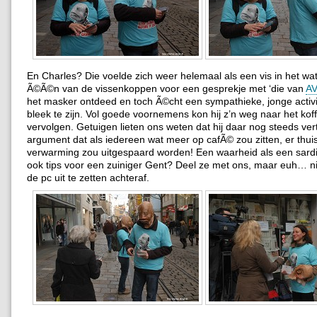
En Charles? Die voelde zich weer helemaal als een vis in het wa
Ã©Ã©n van de vissenkoppen voor een gesprekje met ‘die van
A
het masker ontdeed en toch Ã©cht een sympathieke, jonge acti
bleek te zijn. Vol goede voornemens kon hij z’n weg naar het koff
vervolgen. Getuigen lieten ons weten dat hij daar nog steeds ver
argument dat als iedereen wat meer op cafÃ© zou zitten, er thui
verwarming zou uitgespaard worden! Een waarheid als een sardi
ook tips voor een zuiniger Gent? Deel ze met ons, maar euh… n
de pc uit te zetten achteraf.