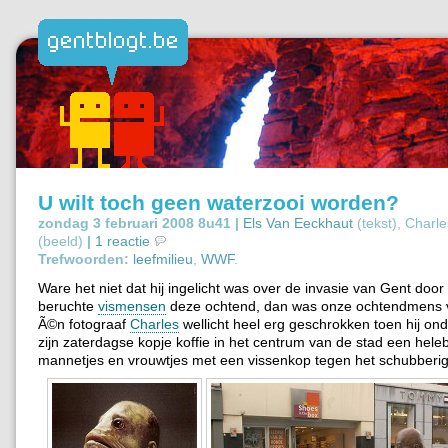
U wilt toch geen waterzooi worden?
zondag 3 februari 2008 8u41 |
Els Van Eeckhaut
(tekst), Charle
(beeld)
|
1 reactie
Trefwoorden:
leefmilieu
,
WWF
.
Ware het niet dat hij ingelicht was over de invasie van Gent door
beruchte
vismensen
deze ochtend, dan was onze ochtendmens v
Ã©n fotograaf
Charles
wellicht heel erg geschrokken toen hij on
zijn zaterdagse kopje koffie in het centrum van de stad een hele
mannetjes en vrouwtjes met een vissenkop tegen het schubberige l