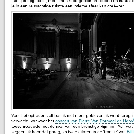
tafeltjes opgesteld, met Frans rood geblokt tafelkleed en kaarsje
je in een reusachtige ruimte een intieme sfeer kan creÃ«ren.
Voor het optreden zelf ben ik niet meer gebleven; ik werd terug 
verwacht, vanwaar het
concert van Pierre Van Dormael en Her
toeschreeuwde met de ijver van een bronstige Rijnnimf. Ach wat 
zeggen, ik hoor dat graag, zo twee gitaren in de ‘traditie’ van
Bill