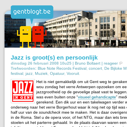
Jazz is groot(s) en persoonlijk
dinsdag 26 februari 2008 10u25 |
Bruno Bollaert
|
reageer
Trefwoorden:
Blue Note Records Festival
,
concert
,
De Bijloke 
festival
,
jazz
,
Muziek
,
Opatuur
,
Vooruit
.
Het is niet gemakkelijk om uit Gent weg te gerake
wou zondag het verre Antwerpen opzoeken om ee
jazzgrootheid op de gevoelige plaat vast te leggen
was even buiten onze “
visueel gehandicapte
” me
gerekend. Een dik uur en een takelwagen verder wa
onderweg naar het verre Borgerhout waar ik nog net op tijd was 
half uur van de
soundcheck
mee te maken. Het is daar overigens 
in de Roma. Stel u de opera voor, of het NTG, maar dan iets bre
stoelen uit het parterre gehaald. In de plaats daarvan waren een