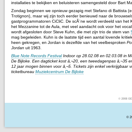
installaties te bekijken en beluisteren samengesteld door Bart Ma
Zondag beginnen we opnieuw gezapig met Stefano di Battista (e
Trotignon), maar wij zijn toch eerder benieuwd naar de brouwsel
gastprogrammatoren CiCliC. De scÃ¨ne wordt verdeeld van het K
het Mezzanine tot de Aula, met veel aandacht ook voor het vocale
wordt afgesloten door Steve Kuhn, die met zijn trio de stem van
mag begeleiden. Kuhn is de laatste tijd een aantal lovende kritie
heen gekregen, en Jordan is dezelfde van het veelbesproken
Por
Jordan
uit 1963.
Blue Note Records Festival
Indoor op 28.02.08 en 02.03.08 in 
De Bijloke. Een dagticket kost â‚¬20, een tweedagenpas â‚¬35 en
12 jaar mogen binnen voor â‚¬5. Tickets zijn enkel verkrijgbaar v
ticketbureau
Muziekcentrum De Bijloke
© 2008 
© 2