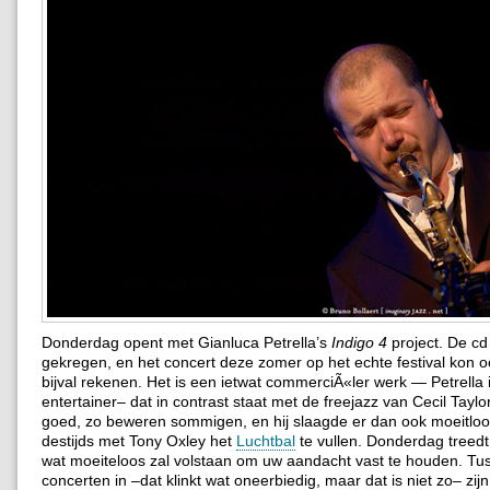
Donderdag opent met Gianluca Petrella’s
Indigo 4
project. De cd 
gekregen, en het concert deze zomer op het echte festival kon o
bijval rekenen. Het is een ietwat commerciÃ«ler werk — Petrella
entertainer– dat in contrast staat met de freejazz van Cecil Taylor
goed, zo beweren sommigen, en hij slaagde er dan ook moeitloo
destijds met Tony Oxley het
Luchtbal
te vullen. Donderdag treedt 
wat moeiteloos zal volstaan om uw aandacht vast te houden. Tu
concerten in –dat klinkt wat oneerbiedig, maar dat is niet zo– zij