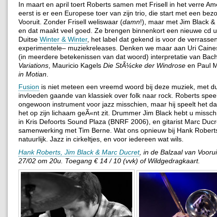
In maart en april toert Roberts samen met Frisell in het verre A
eerst is er een Europese toer van zijn trio, die start met een bezo
Vooruit. Zonder Frisell weliswaar (
damn
!), maar met Jim Black &
en dat maakt veel goed. Ze brengen binnenkort een nieuwe cd uit
Duitse
Winter & Winter
, het label dat gekend is voor de verrasse
experimentele– muziekreleases. Denken we maar aan Uri Caines
(in meerdere betekenissen van dat woord) interpretatie van Bac
Variations
, Mauricio Kagels
Die StÃ¼cke der Windrose
en Paul 
in Motian
.
Fusion
is niet meteen een vreemd woord bij deze muziek, met du
invloeden gaande van klassiek over folk naar rock. Roberts speel
ongewoon instrument voor jazz misschien, maar hij speelt het da
het op zijn lichaam geÃ«nt zit. Drummer Jim Black hebt u missch
in Kris Defoorts Sound Plaza (BNRF 2006), en gitarist Marc Ducre
samenwerking met Tim Berne. Wat ons opnieuw bij Hank Robert
natuurlijk. Jazz in cirkeltjes, en voor iedereen wat wils.
Hank Roberts, Jim Black & Marc Ducret
, in de Balzaal van Voor
27/02 om 20u. Toegang € 14 / 10 (vvk) of Wildgedragkaart.