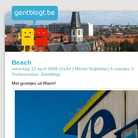
Beach
zaterdag 12 april 2008 11u54 |
Michel Vuijlsteke
|
6 reacties
Trefwoorden:
Gentblogt
.
Met groetjes uit Miami!