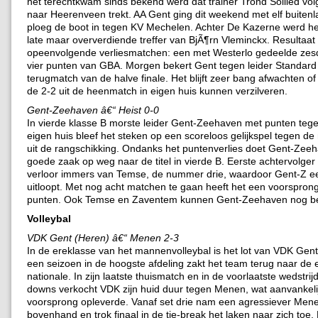
het terechtkwam sinds bekend werd dat trainer Trond Sollied vo
naar Heerenveen trekt. AA Gent ging dit weekend met elf buitenl
ploeg de boot in tegen KV Mechelen. Achter De Kazerne werd he
late maar oververdiende treffer van BjÃ¶rn Vleminckx. Resultaat n
opeenvolgende verliesmatchen: een met Westerlo gedeelde zesd
vier punten van GBA. Morgen bekert Gent tegen leider Standard 
terugmatch van de halve finale. Het blijft zeer bang afwachten of
de 2-2 uit de heenmatch in eigen huis kunnen verzilveren.
Gent-Zeehaven â€“ Heist 0-0
In vierde klasse B morste leider Gent-Zeehaven met punten tegen
eigen huis bleef het steken op een scoreloos gelijkspel tegen d
uit de rangschikking. Ondanks het puntenverlies doet Gent-Zee
goede zaak op weg naar de titel in vierde B. Eerste achtervolg
verloor immers van Temse, de nummer drie, waardoor Gent-Z e
uitloopt. Met nog acht matchen te gaan heeft het een voorspron
punten. Ook Temse en Zaventem kunnen Gent-Zeehaven nog be
Volleybal
VDK Gent (Heren) â€“ Menen 2-3
In de ereklasse van het mannenvolleybal is het lot van VDK Gen
een seizoen in de hoogste afdeling zakt het team terug naar de 
nationale. In zijn laatste thuismatch en in de voorlaatste wedstrij
downs verkocht VDK zijn huid duur tegen Menen, wat aanvankeli
voorsprong opleverde. Vanaf set drie nam een agressiever Men
bovenhand en trok finaal in de tie-break het laken naar zich toe. 