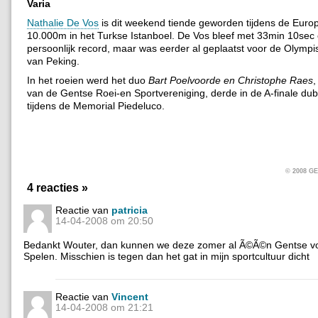
Varia
Nathalie De Vos
is dit weekend tiende geworden tijdens de Eur
10.000m in het Turkse Istanboel. De Vos bleef met 33min 10sec
persoonlijk record, maar was eerder al geplaatst voor de Olymp
van Peking.
In het roeien werd het duo
Bart Poelvoorde en Christophe Raes
,
van de Gentse Roei-en Sportvereniging, derde in de A-finale du
tijdens de Memorial Piedeluco.
© 2008 
4 reacties »
Reactie van
patricia
14-04-2008 om 20:50
Bedankt Wouter, dan kunnen we deze zomer al Ã©Ã©n Gentse v
Spelen. Misschien is tegen dan het gat in mijn sportcultuur dicht
Reactie van
Vincent
14-04-2008 om 21:21