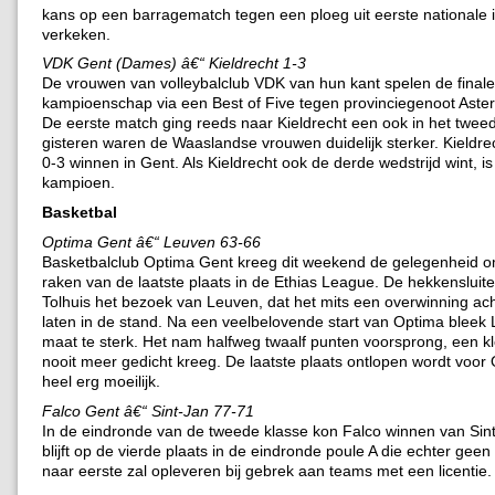
kans op een barragematch tegen een ploeg uit eerste nationale
verkeken.
VDK Gent (Dames) â€“ Kieldrecht 1-3
De vrouwen van volleybalclub VDK van hun kant spelen de finale
kampioenschap via een Best of Five tegen provinciegenoot Asteri
De eerste match ging reeds naar Kieldrecht een ook in het twee
gisteren waren de Waaslandse vrouwen duidelijk sterker. Kieldr
0-3 winnen in Gent. Als Kieldrecht ook de derde wedstrijd wint, is
kampioen.
Basketbal
Optima Gent â€“ Leuven 63-66
Basketbalclub Optima Gent kreeg dit weekend de gelegenheid 
raken van de laatste plaats in de Ethias League. De hekkensluite
Tolhuis het bezoek van Leuven, dat het mits een overwinning ach
laten in de stand. Na een veelbelovende start van Optima bleek
maat te sterk. Het nam halfweg twaalf punten voorsprong, een kl
nooit meer gedicht kreeg. De laatste plaats ontlopen wordt voor
heel erg moeilijk.
Falco Gent â€“ Sint-Jan 77-71
In de eindronde van de tweede klasse kon Falco winnen van Sint
blijft op de vierde plaats in de eindronde poule A die echter ge
naar eerste zal opleveren bij gebrek aan teams met een licentie.