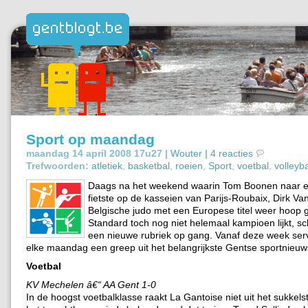
Sport op maandag
maandag 14 april 2008 17u27 |
Wouter
|
4 reacties
Trefwoorden:
atletiek
,
basketbal
,
roeien
,
Sport
,
voetbal
,
volleyba
Daags na het weekend waarin Tom Boonen naar 
fietste op de kasseien van Parijs-Roubaix, Dirk Van
Belgische judo met een Europese titel weer hoop 
Standard toch nog niet helemaal kampioen lijkt, sc
een nieuwe rubriek op gang. Vanaf deze week ser
elke maandag een greep uit het belangrijkste Gentse sportnieuw
Voetbal
KV Mechelen â€“ AA Gent 1-0
In de hoogst voetbalklasse raakt La Gantoise niet uit het sukkels