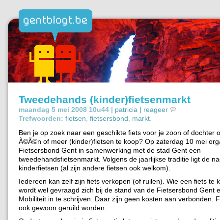
Tweedehands (kinder)fietsenmarkt
maandag 5 mei 2008 10u44 |
patricia
|
reageer
Trefwoorden:
fietsen
,
fietsersbond
,
markt
.
Ben je op zoek naar een geschikte fiets voor je zoon of dochter of
Ã©Ã©n of meer (kinder)fietsen te koop? Op zaterdag 10 mei org
Fietsersbond Gent in samenwerking met de stad Gent een
tweedehandsfietsenmarkt. Volgens de jaarlijkse traditie ligt de n
kinderfietsen (al zijn andere fietsen ook welkom).
Iedereen kan zelf zijn fiets verkopen (of ruilen). Wie een fiets te
wordt wel gevraagd zich bij de stand van de Fietsersbond Gent 
Mobiliteit in te schrijven. Daar zijn geen kosten aan verbonden.
ook gewoon geruild worden.