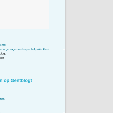
kerd
 voorgedragen als korpschef politie Gent
blogt
ogt
n op Gentblogt
fish
.