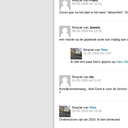
Reactie van
Frans
06-05-2008 om 12:01
Zeven jaar na het plan is het weer “afwachten”. E
Reactie van
Jasmin
08-05-2008 om 13:16
een reactie op de geplande actie van vrijdag aan 
Reactie van
Yves
11-05-2008 om 1:04
Ik heb een paar foto’s gepost op
https://
Reactie van
ely
11-05-2008 om 11:41
Kortrijksesteenweg , deel Gent is voor de (brom)
!!
Reactie van
Yves
22-02-2010 om 23:26
Ondertussen zijn we 2010. Ik ben benieuwd.