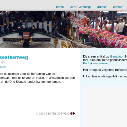
home
over Gentblogt
archief
contact
ksesteenweg
Dit is een artikel op
Gentblogt
. 
mei 2008 om 10:58 gepubliceerd
Kortrijksesteenweg
.
tudie
.
Het kreeg de volgende trefwoo
e de plannen voor de heraanleg van de
U kan hier op dit ogenblik niet 
emaakt, nog uit te voeren vallen. In afwachting worden
 en de Drie Sleutels onder handen genomen.
© 2008 GENTBLOGT VZW