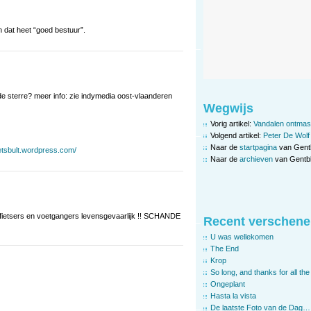
n dat heet “goed bestuur”.
de sterre? meer info: zie indymedia oost-vlaanderen
Wegwijs
Vorig artikel:
Vandalen ontmas
Volgend artikel:
Peter De Wolf
Naar de
startpagina
van Gent
fietsbult.wordpress.com/
Naar de
archieven
van Gentbl
-fietsers en voetgangers levensgevaarlijk !! SCHANDE
Recent verschene
U was wellekomen
The End
Krop
So long, and thanks for all the 
Ongeplant
Hasta la vista
De laatste Foto van de Dag…