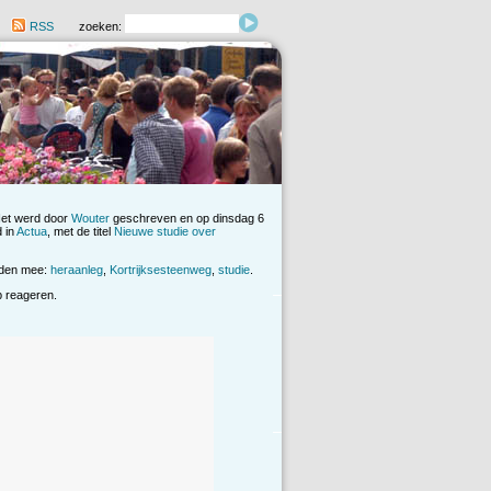
RSS
zoeken:
Het werd door
Wouter
geschreven en op dinsdag 6
 in
Actua
, met de titel
Nieuwe studie over
rden mee:
heraanleg
,
Kortrijksesteenweg
,
studie
.
op reageren.