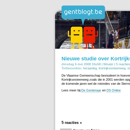
Nieuwe studie over Kortrij
dinsdag 6 mei 2008 10u58 |
Wouter
|
5 reacties
Trefwoorden:
heraanleg
,
Kortrijksesteenweg
,
s
De Vlaamse Gemeenschap bestudeert in hoeverr
Kortrijksesteenweg zoals die in 2001 werden opg
de komende jaren wel de rotondes van de Sterre
Lees meer bij
De Gentenaar
en
DS Online
5 reacties »