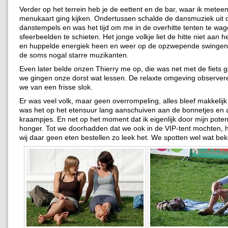
Verder op het terrein heb je de eettent en de bar, waar ik meteen
menukaart ging kijken. Ondertussen schalde de dansmuziek uit 
danstempels en was het tijd om me in de overhitte tenten te wa
sfeerbeelden te schieten. Het jonge volkje liet de hitte niet aan 
en huppelde energiek heen en weer op de opzwepende swingen
de soms nogal starre muzikanten.
Even later belde onzen Thierry me op, die was net met de fiets 
we gingen onze dorst wat lessen. De relaxte omgeving observe
we van een frisse slok.
Er was veel volk, maar geen overrompeling, alles bleef makkelijk
was het op het etensuur lang aanschuiven aan de bonnetjes en 
kraampjes. En net op het moment dat ik eigenlijk door mijn pote
honger. Tot we doorhadden dat we ook in de VIP-tent mochten, 
wij daar geen eten bestellen zo leek het. We spotten wel wat bek