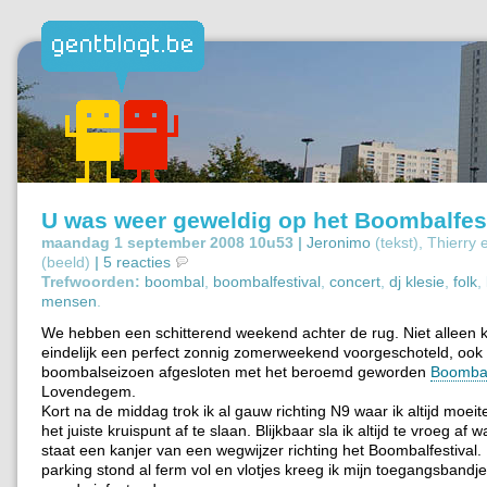
U was weer geweldig op het Boombalfest
maandag 1 september 2008 10u53 |
Jeronimo
(tekst), Thierry
(beeld)
|
5 reacties
Trefwoorden:
boombal
,
boombalfestival
,
concert
,
dj klesie
,
folk
,
mensen
.
We hebben een schitterend weekend achter de rug. Niet alleen 
eindelijk een perfect zonnig zomerweekend voorgeschoteld, ook
boombalseizoen afgesloten met het beroemd geworden
Boombal
Lovendegem.
Kort na de middag trok ik al gauw richting N9 waar ik altijd moe
het juiste kruispunt af te slaan. Blijkbaar sla ik altijd te vroeg af
staat een kanjer van een wegwijzer richting het Boombalfestival
parking stond al ferm vol en vlotjes kreeg ik mijn toegangsbandj