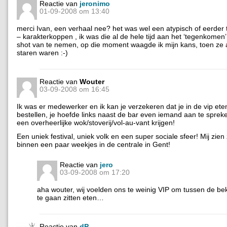
Reactie van
jeronimo
01-09-2008 om 13:40
merci Ivan, een verhaal nee? het was wel een atypisch of eerder 
– karakterkoppen , ik was die al de hele tijd aan het ‘tegenkome
shot van te nemen, op die moment waagde ik mijn kans, toen ze a
staren waren :-)
Reactie van
Wouter
03-09-2008 om 16:45
Ik was er medewerker en ik kan je verzekeren dat je in de vip ete
bestellen, je hoefde links naast de bar even iemand aan te sprek
een overheerlijke wok/stoverij/vol-au-vant krijgen!
Een uniek festival, uniek volk en een super sociale sfeer! Mij zien
binnen een paar weekjes in de centrale in Gent!
Reactie van
jero
03-09-2008 om 17:20
aha wouter, wij voelden ons te weinig VIP om tussen de be
te gaan zitten eten…
Reactie van
dP