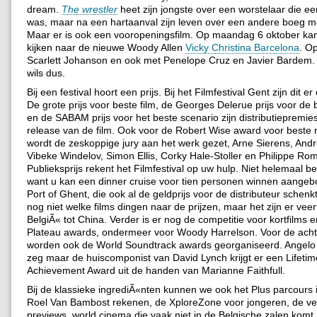
dream.
The wrestler
heet zijn jongste over een worstelaar die e
was, maar na een hartaanval zijn leven over een andere boeg m
Maar er is ook een vooropeningsfilm. Op maandag 6 oktober kan
kijken naar de nieuwe Woody Allen
Vicky Christina Barcelona
. O
Scarlett Johanson en ook met Penelope Cruz en Javier Bardem. 
wils dus.
Bij een festival hoort een prijs. Bij het Filmfestival Gent zijn dit er 
De grote prijs voor beste film, de Georges Delerue prijs voor de
en de SABAM prijs voor het beste scenario zijn distributiepremie
release van de film. Ook voor de Robert Wise award voor beste 
wordt de zeskoppige jury aan het werk gezet, Arne Sierens, And
Vibeke Windelov, Simon Ellis, Corky Hale-Stoller en Philippe Rom
Publieksprijs rekent het Filmfestival op uw hulp. Niet helemaal b
want u kan een dinner cruise voor tien personen winnen aange
Port of Ghent, die ook al de geldprijs voor de distributeur schenkt
nog niet welke films dingen naar de prijzen, maar het zijn er veer
BelgiÃ« tot China. Verder is er nog de competitie voor kortfilms
Plateau awards, ondermeer voor Woody Harrelson. Voor de acht
worden ook de World Soundtrack awards georganiseerd. Angelo
zeg maar de huiscomponist van David Lynch krijgt er een Lifetim
Achievement Award uit de handen van Marianne Faithfull.
Bij de klassieke ingrediÃ«nten kunnen we ook het Plus parcours 
Roel Van Bambost rekenen, de XploreZone voor jongeren, de vele
previews, world cinema die vaak niet in de Belgische zalen komt,