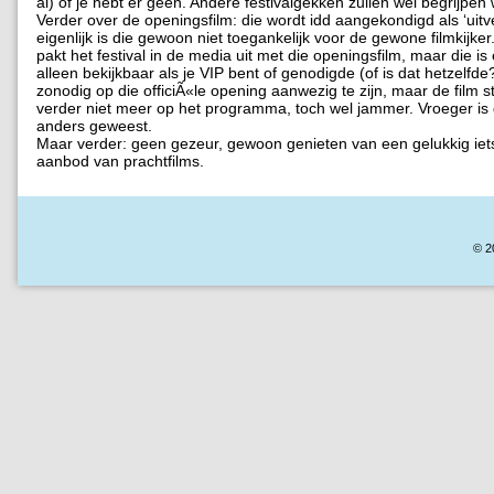
al) of je hebt er geen. Andere festivalgekken zullen wel begrijpen 
Verder over de openingsfilm: die wordt idd aangekondigd als ‘uitv
eigenlijk is die gewoon niet toegankelijk voor de gewone filmkijker
pakt het festival in de media uit met die openingsfilm, maar die is
alleen bekijkbaar als je VIP bent of genodigde (of is dat hetzelfde?
zonodig op die officiÃ«le opening aanwezig te zijn, maar de film s
verder niet meer op het programma, toch wel jammer. Vroeger is 
anders geweest.
Maar verder: geen gezeur, gewoon genieten van een gelukkig iet
aanbod van prachtfilms.
© 2