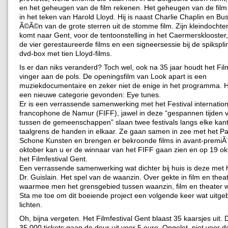
en het geheugen van de film rekenen. Het geheugen van de film s
in het teken van Harold Lloyd. Hij is naast Charlie Chaplin en Bu
Ã©Ã©n van de grote sterren uit de stomme film. Zijn kleindochte
komt naar Gent, voor de tentoonstelling in het Caermersklooste
de vier gerestaureerde films en een signeersessie bij de spikspl
dvd-box met tien Lloyd-films.
Is er dan niks veranderd? Toch wel, ook na 35 jaar houdt het Film
vinger aan de pols. De openingsfilm van Look apart is een
muziekdocumentaire en zeker niet de enige in het programma. 
een nieuwe categorie gevonden: Eye tunes.
Er is een verrassende samenwerking met het Festival internation
francophone de Namur (FIFF), jawel in deze “gespannen tijden 
tussen de gemeenschappen” slaan twee festivals langs elke kan
taalgrens de handen in elkaar. Ze gaan samen in zee met het Pa
Schone Kunsten en brengen er bekroonde films in avant-premiÃ
oktober kan u er de winnaar van het FIFF gaan zien en op 19 ok
het Filmfestival Gent.
Een verrassende samenwerking wat dichter bij huis is deze me
Dr. Guislain. Het spel van de waanzin. Over gekte in film en theater
waarmee men het grensgebied tussen waanzin, film en theater w
Sta me toe om dit boeiende project een volgende keer wat uitgeb
lichten.
Oh, bijna vergeten. Het Filmfestival Gent blaast 35 kaarsjes uit. 
35.000 tickets gaan de deur uit voor 5 euro. Opgelet, niet voor d