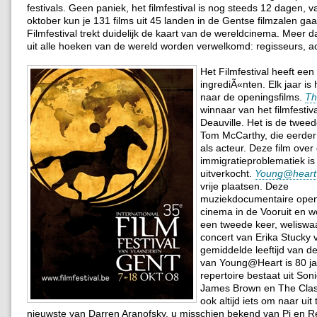
festivals. Geen paniek, het filmfestival is nog steeds 12 dagen, v
oktober kun je 131 films uit 45 landen in de Gentse filmzalen gaa
Filmfestival trekt duidelijk de kaart van de wereldcinema. Meer 
uit alle hoeken van de wereld worden verwelkomd: regisseurs, 
Het Filmfestival heeft een
ingrediÃ«nten. Elk jaar is 
naar de openingsfilms.
Th
winnaar van het filmfestiv
Deauville. Het is de tweed
Tom McCarthy, die eerde
als acteur. Deze film over
immigratieproblematiek is 
uitverkocht.
Young@heart
vrije plaatsen. Deze
muziekdocumentaire open
cinema in de Vooruit en w
een tweede keer, weliswa
concert van Erika Stucky 
gemiddelde leeftijd van d
van Young@Heart is 80 ja
repertoire bestaat uit Son
James Brown en The Clash
ook altijd iets om naar uit 
nieuwste van Darren Aranofsky, u misschien bekend van Pi en R