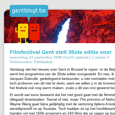
Filmfestival Gent stelt 35ste editie voor
woensdag 24 september 2008 21u23 |
patricia
|
1 reactie
Trefwoorden:
Filmfestival
.
Vandaag viel het nieuws over Gent in Brussel te rapen. In de B
werd het programma van de 35ste editie voorgesteld. En nee, ik 
Jacques Dubrulle, gedelegeerd bestuurder, u niet overladen met f
toch proberen van dit niet te doen, want we willen u in de kome
het festival ook nog warm maken, zoals u dit van ons gewend be
Er wordt wel eens beweerd dat het niet goed gaat met de filmindu
(illegaal) downloaden. Toeval of niet, maar
The princess of Nebr
Wayne Wang gaat bijna gelijktijdig met de vertoning tijdens A look
wereldpremiÃ¨re op Youtube. Toch hadden ze op het hoofdkwart
handen vol met 1506 screeners en 243 films die ze zagen op bu