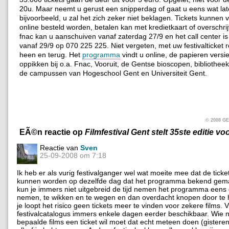
20u. Maar neemt u gerust een snipperdag of gaat u eens wat la
bijvoorbeeld, u zal het zich zeker niet beklagen. Tickets kunnen
online besteld worden, betalen kan met kredietkaart of overschrij
fnac kan u aanschuiven vanaf zaterdag 27/9 en het call center is
vanaf 29/9 op 070 225 225. Niet vergeten, met uw festivalticket re
heen en terug. Het
programma
vindt u online, de papieren versi
oppikken bij o.a. Fnac, Vooruit, de Gentse bioscopen, bibliothee
de campussen van Hogeschool Gent en Universiteit Gent.
© 2008 
EÃ©n reactie op
Filmfestival Gent stelt 35ste editie vo
Reactie van
Sven
25-09-2008 om 7:18
Ik heb er als vurig festivalganger wel wat moeite mee dat de ticket
kunnen worden op dezelfde dag dat het programma bekend gema
kun je immers niet uitgebreid de tijd nemen het programma eens 
nemen, te wikken en te wegen en dan overdacht knopen door te
je loopt het risico geen tickets meer te vinden voor zekere films.
festivalcatalogus immers enkele dagen eerder beschikbaar. Wie 
bepaalde films een ticket wil moet dat echt meteen doen (gistere