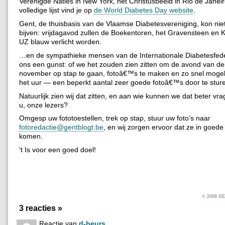
Verenigde Naties in New York, het Christusbeeld in Rio de Janei
volledige lijst vind je op
de World Diabetes Day website
.
Gent, de thuisbasis van de Vlaamse Diabetesvereniging, kon nie
bijven: vrijdagavod zullen de Boekentoren, het Gravensteen en 
UZ blauw verlicht worden.
…en de sympathieke mensen van de Internationale Diabetesfede
ons een gunst: of we het zouden zien zitten om de avond van d
november op stap te gaan, fotoâ€™s te maken en zo snel mogel
het uur — een beperkt aantal zeer goede fotoâ€™s door te stur
Natuurlijk zien wij dat zitten, en aan wie kunnen we dat beter v
u, onze lezers?
Omgesp uw fototoestellen, trek op stap, stuur uw foto’s naar
fotoredactie@gentblogt.be
, en wij zorgen ervoor dat ze in goed
komen.
‘t Is voor een goed doel!
© 2008 
3 reacties »
Reactie van
d-beurs