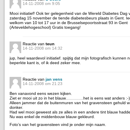
14-11-2008 om 9:05
Mooi initiatief! Ook ter gelegenheid van de Wereld Diabetes Dag 
zaterdag 15 november de tiende diabetesbeurs plaats in Gent. I
welkom van 10 tot 17 uur in de Brusselsepoortsstraat 93 in Gent
(Arteveldehogeschool) Gratis toegang!
Reactie van
teun
14-11-2008 om 14:32
jup, heel waardevol initiatief. spijtig dat mijn fotografisch kunnen
beperkte kant is, of ik deed zeker mee.
Reactie van
jan vens
14-11-2008 om 21:23
Ben vanavond eens wezen kijken.
Ziet er mooi uit zo in het blauw………….het is eens wat anders :-)
Alleen jammer dat de buitenmuren van het gravensteen gehuld w
donker.
Had wel mooi geweest als ze alles in een andere tint blauw hadd
Nu was enkel de middenbouw blauw gekleurd.
Foto’s van het gravensteen vind je onder mijn naam.