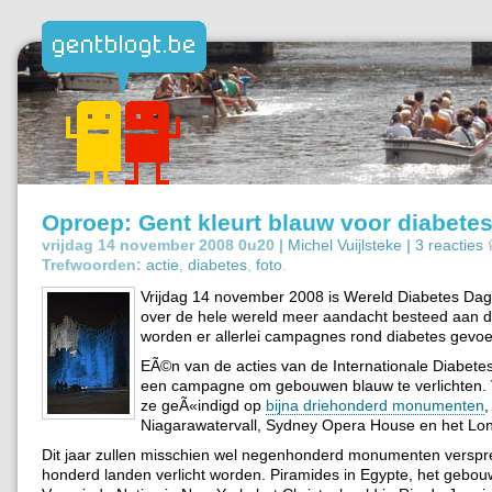
Oproep: Gent kleurt blauw voor diabete
vrijdag 14 november 2008 0u20 |
Michel Vuijlsteke
|
3 reacties
Trefwoorden:
actie
,
diabetes
,
foto
.
Vrijdag 14 november 2008 is Wereld Diabetes Dag
over de hele wereld meer aandacht besteed aan d
worden er allerlei campagnes rond diabetes gevoe
EÃ©n van de acties van de Internationale Diabetesf
een campagne om gebouwen blauw te verlichten. Vo
ze geÃ«indigd op
bijna driehonderd monumenten
,
Niagarawatervall, Sydney Opera House en het Lo
Dit jaar zullen misschien wel negenhonderd monumenten verspre
honderd landen verlicht worden. Piramides in Egypte, het gebo